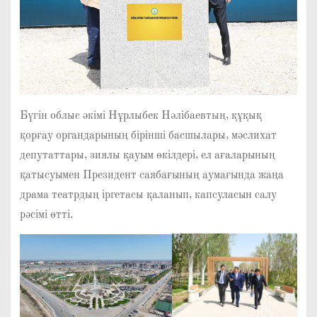
Бүгін облыс әкімі Нұрлыбек Нәлібаевтың, құқық
қорғау органдарының бірінші басшылары, мәслихат
депутаттары, зиялы қауым өкілдері, ел ағаларының
қатысуымен Президент саябағының аумағында жаңа
драма театрдың іргетасы қаланып, капсуласын салу
рәсімі өтті.