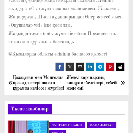
«Достық үйінің» жаңа ғимараты салынды. Кейінгі
жылдары «Сыр жұлдыздары» академиясы, Жалағаш,
Жаңақорған, Шиелі аудандарында «Өнер мектебі» мен
«Оқушылар үйі» іске қосылды.
Жақында тәулік бойы жұмыс істейтін Президенттік
кітапхана құрылысы басталады.
@Қызылорда облысы әкімінің баспасөз қызметі
Қазақстан мен Моңғолия
Жедел коронарлық
Н
президенттері шағын
синдром: белгілері, себебі
құрамда келіссөз жүргізді
және емі
а
в
Ұқсас жазбалар
и
"ЕЛ ТІЛЕГІ" ГАЗЕТІ
ЖАҢАЛЫҚТАР
г