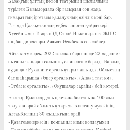
Қазақтың ұлттық кәсіби театрының шымылдығы
түрілген Қызылордада бір ғасырдан соң жаңа
ғимараттың іргетасы қалануының өзіндік мәні бар.
Рәсімде Қазақстанның еңбек сіңірген қайраткері
Хұсейн Әмір-Темір, «ВД Строй Инжиниринг» ЖШС-
нің бас директоры Азамат Өсімбеков сөз сөйледі.
Айта кету керек, 2022 жылдан бері өңірде 22 мәдениет
нысаны жаңадан салынып, ел игілігіне берілді. Барлық
ауданда «Руханият орталықтары» ашылды. Облыстың
бас шаһарында «Өнер орталығы», «Анаға тағзым»,
«Отбасы орталығы», «Оқушылар сарайы» бой көтерді.
Былтыр Қызылорданың астана болғанына 100 жыл
толуына орай облыстық тарихи-өлкетану музейінің,
Ассамблеяның 30 жылдығына орай
«Қазатомөнеркәсіп» компаниясының қолдауымен