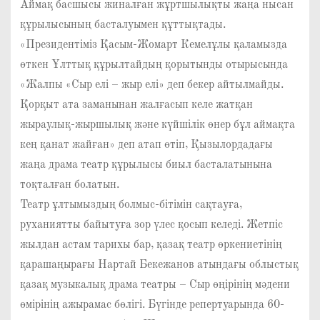
Аймақ басшысы жиналған жұртшылықты жаңа нысан
құрылысының басталуымен құттықтады.
«Президентіміз Қасым-Жомарт Кемелұлы қаламызда
өткен Ұлттық құрылтайдың қорытынды отырысында
«Жалпы «Сыр елі – жыр елі» деп бекер айтылмайды.
Қорқыт ата заманынан жалғасып келе жатқан
жыраулық-жыршылық және күйшілік өнер бұл аймақта
кең қанат жайған» деп атап өтіп, Қызылордадағы
жаңа драма театр құрылысы биыл басталатынына
тоқталған болатын.
Театр ұлтымыздың болмыс-бітімін сақтауға,
руханиятты байытуға зор үлес қосып келеді. Жетпіс
жылдан астам тарихы бар, қазақ театр өркениетінің
қарашаңырағы Нартай Бекежанов атындағы облыстық
қазақ музыкалық драма театры – Сыр өңірінің мәдени
өмірінің ажырамас бөлігі. Бүгінде репертуарында 60-