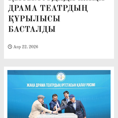
о
ДРАМА ТЕАТРДЫҢ
м
ҚҰРЫЛЫСЫ
у
БАСТАЛДЫ
Апр 22, 2026