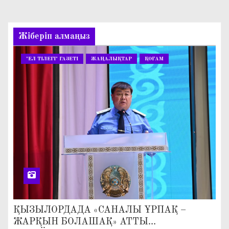
Жіберіп алмаңыз
"ЕЛ ТІЛЕГІ" ГАЗЕТІ
ЖАҢАЛЫҚТАР
ҚОҒАМ
ҚЫЗЫЛОРДАДА «САНАЛЫ ҰРПАҚ –
ЖАРҚЫН БОЛАШАҚ» АТТЫ