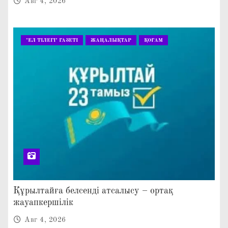
Авг 4, 2026
"ЕЛ ТІЛЕГІ" ГАЗЕТІ
ЖАҢАЛЫҚТАР
ҚОҒАМ
Құрылтайға белсенді атсалысу – ортақ
жауапкершілік
Авг 4, 2026