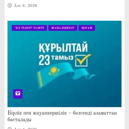
КЕҢЕЙТІЛГЕН МӘЖІЛІС ӨТТІ
Авг 6, 2026
"ЕЛ ТІЛЕГІ" ГАЗЕТІ
ЖАҢАЛЫҚТАР
ҚОҒАМ
Бірлік пен жауапкершілік – белсенді азаматтан
басталады