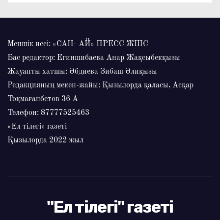
Меншік иесі: «САН- АЙ» ПРЕСС ЖШС
Бас редактор: Егиншибаева Анар Жақсыбекқызы
Жауапты хатшы: Әбдиева Зибаш Әлиқызы
Редакцияның мекен-жайы: Қызылорда қаласы, Асқар
Тоқмағанбетов 36 А
Телефон: 87777525463
«Ел тілегі» газеті
Қызылорда 2022 жыл
"Ел тілегі" газеті