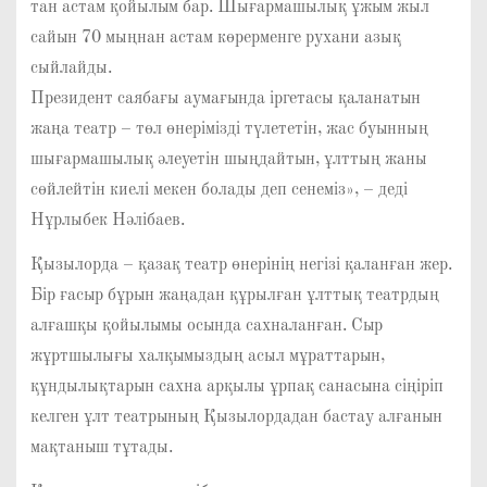
тан астам қойылым бар. Шығармашылық ұжым жыл
сайын 70 мыңнан астам көрерменге рухани азық
сыйлайды.
Президент саябағы аумағында іргетасы қаланатын
жаңа театр – төл өнерімізді түлететін, жас буынның
шығармашылық әлеуетін шыңдайтын, ұлттың жаны
сөйлейтін киелі мекен болады деп сенеміз», – деді
Нұрлыбек Нәлібаев.
Қызылорда – қазақ театр өнерінің негізі қаланған жер.
Бір ғасыр бұрын жаңадан құрылған ұлттық театрдың
алғашқы қойылымы осында сахналанған. Сыр
жұртшылығы халқымыздың асыл мұраттарын,
құндылықтарын сахна арқылы ұрпақ санасына сіңіріп
келген ұлт театрының Қызылордадан бастау алғанын
мақтаныш тұтады.