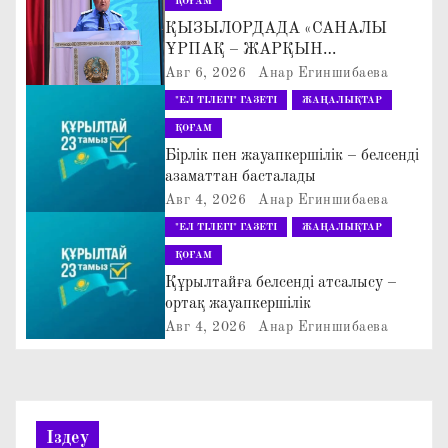
ҚОҒАМ
а
ҚЫЗЫЛОРДАДА «САНАЛЫ
ҰРПАҚ – ЖАРҚЫН
ц
БОЛАШАҚ» АТТЫ
Авг 6, 2026
Анар Егиншибаева
КЕҢЕЙТІЛГЕН МӘЖІЛІС ӨТТІ
"ЕЛ ТІЛЕГІ" ГАЗЕТІ
ЖАҢАЛЫҚТАР
и
ҚОҒАМ
я
Бірлік пен жауапкершілік – белсенді
азаматтан басталады
п
Авг 4, 2026
Анар Егиншибаева
"ЕЛ ТІЛЕГІ" ГАЗЕТІ
ЖАҢАЛЫҚТАР
о
ҚОҒАМ
з
Құрылтайға белсенді атсалысу –
ортақ жауапкершілік
а
Авг 4, 2026
Анар Егиншибаева
п
и
Іздеу