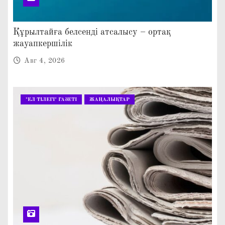
Құрылтайға белсенді атсалысу – ортақ
жауапкершілік
Авг 4, 2026
"ЕЛ ТІЛЕГІ" ГАЗЕТІ
ЖАҢАЛЫҚТАР