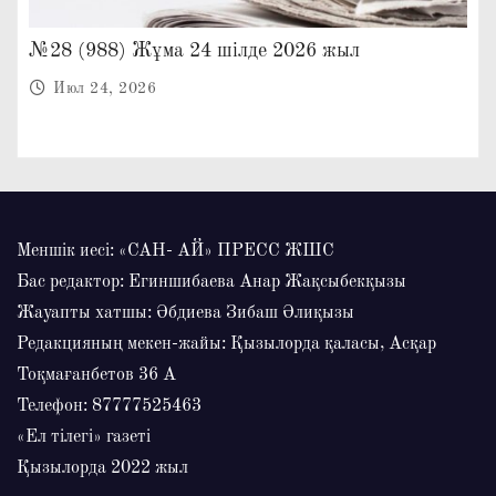
№28 (988) Жұма 24 шілде 2026 жыл
Июл 24, 2026
Меншік иесі: «САН- АЙ» ПРЕСС ЖШС
Бас редактор: Егиншибаева Анар Жақсыбекқызы
Жауапты хатшы: Әбдиева Зибаш Әлиқызы
Редакцияның мекен-жайы: Қызылорда қаласы, Асқар
Тоқмағанбетов 36 А
Телефон: 87777525463
«Ел тілегі» газеті
Қызылорда 2022 жыл