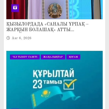
ҚЫЗЫЛОРДАДА «САНАЛЫ ҰРПАҚ –
ЖАРҚЫН БОЛАШАҚ» АТТЫ
КЕҢЕЙТІЛГЕН МӘЖІЛІС ӨТТІ
Авг 6, 2026
"ЕЛ ТІЛЕГІ" ГАЗЕТІ
ЖАҢАЛЫҚТАР
ҚОҒАМ