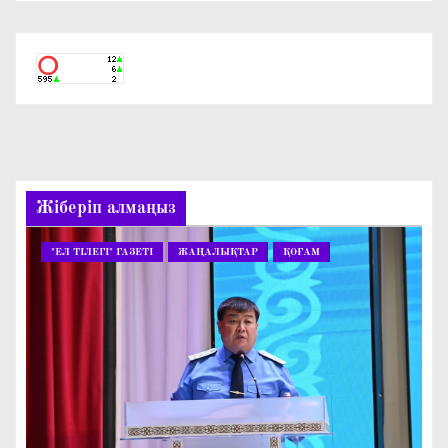
Жіберіп алмаңыз
"ЕЛ ТІЛЕГІ" ГАЗЕТІ
ЖАҢАЛЫҚТАР
ҚОҒАМ