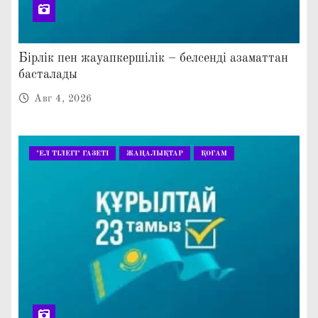
Бірлік пен жауапкершілік – белсенді азаматтан
басталады
Авг 4, 2026
"ЕЛ ТІЛЕГІ" ГАЗЕТІ
ЖАҢАЛЫҚТАР
ҚОҒАМ