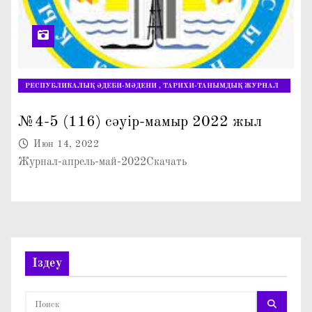
РЕСПУБЛИКАЛЫҚ ӘДЕБИ-МӘДЕНИ , ТАРИХИ-ТАНЫМДЫҚ ЖУРНАЛ
"ЖАРАСЫМДЫ ЖАНҰЯ"
№4-5 (116) сәуір-мамыр 2022 жыл
Июн 14, 2022
Журнал-апрель-май-2022Скачать
Іздеу