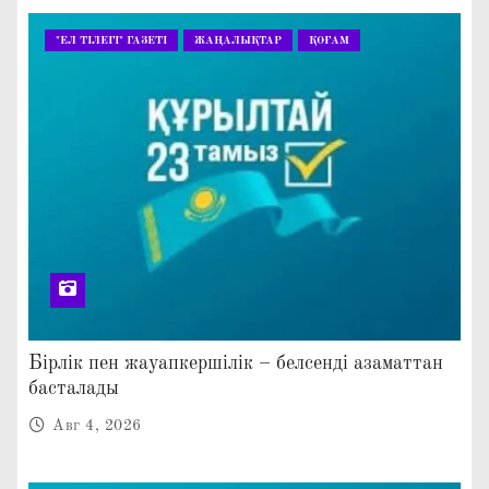
"ЕЛ ТІЛЕГІ" ГАЗЕТІ
ЖАҢАЛЫҚТАР
ҚОҒАМ
Бірлік пен жауапкершілік – белсенді азаматтан
басталады
Авг 4, 2026