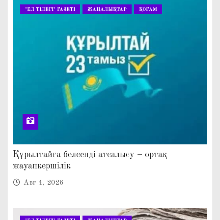
"ЕЛ ТІЛЕГІ" ГАЗЕТІ
ЖАҢАЛЫҚТАР
ҚОҒАМ
Құрылтайға белсенді атсалысу – ортақ
жауапкершілік
Авг 4, 2026