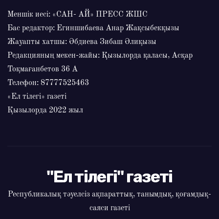
Меншік иесі: «САН- АЙ» ПРЕСС ЖШС
Бас редактор: Егиншибаева Анар Жақсыбекқызы
Жауапты хатшы: Әбдиева Зибаш Әлиқызы
Редакцияның мекен-жайы: Қызылорда қаласы, Асқар
Тоқмағанбетов 36 А
Телефон: 87777525463
«Ел тілегі» газеті
Қызылорда 2022 жыл
"Ел тілегі" газеті
Республикалық тәуелсіз ақпараттық, танымдық, қоғамдық-
саяси газеті