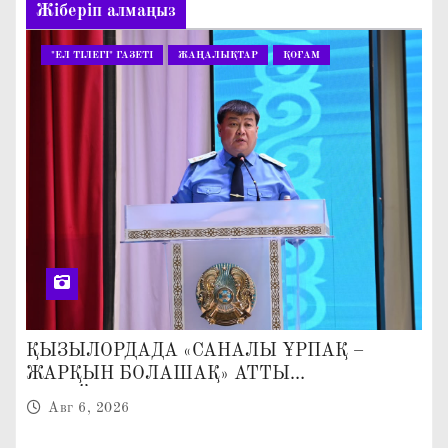
Жіберіп алмаңыз
"ЕЛ ТІЛЕГІ" ГАЗЕТІ
ЖАҢАЛЫҚТАР
ҚОҒАМ
ҚЫЗЫЛОРДАДА «САНАЛЫ ҰРПАҚ –
ЖАРҚЫН БОЛАШАҚ» АТТЫ
КЕҢЕЙТІЛГЕН МӘЖІЛІС ӨТТІ
Авг 6, 2026