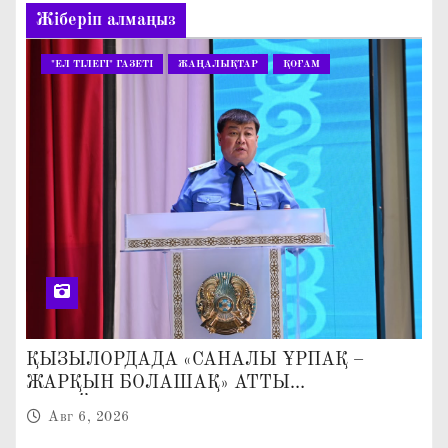
Жіберіп алмаңыз
"ЕЛ ТІЛЕГІ" ГАЗЕТІ
ЖАҢАЛЫҚТАР
ҚОҒАМ
ҚЫЗЫЛОРДАДА «САНАЛЫ ҰРПАҚ –
ЖАРҚЫН БОЛАШАҚ» АТТЫ
КЕҢЕЙТІЛГЕН МӘЖІЛІС ӨТТІ
Авг 6, 2026