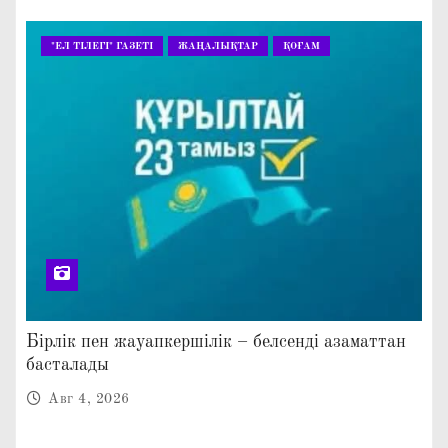
"ЕЛ ТІЛЕГІ" ГАЗЕТІ
ЖАҢАЛЫҚТАР
ҚОҒАМ
Бірлік пен жауапкершілік – белсенді азаматтан
басталады
Авг 4, 2026