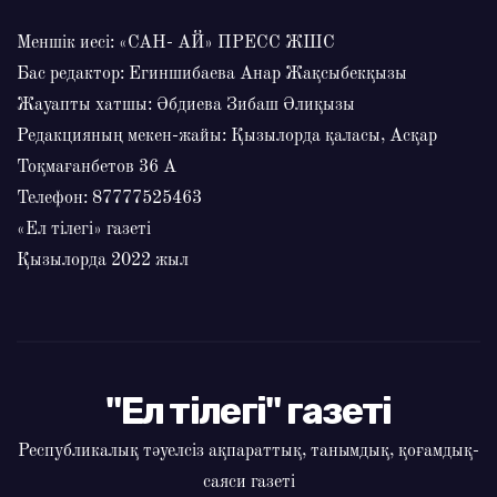
Меншік иесі: «САН- АЙ» ПРЕСС ЖШС
Бас редактор: Егиншибаева Анар Жақсыбекқызы
Жауапты хатшы: Әбдиева Зибаш Әлиқызы
Редакцияның мекен-жайы: Қызылорда қаласы, Асқар
Тоқмағанбетов 36 А
Телефон: 87777525463
«Ел тілегі» газеті
Қызылорда 2022 жыл
"Ел тілегі" газеті
Республикалық тәуелсіз ақпараттық, танымдық, қоғамдық-
саяси газеті