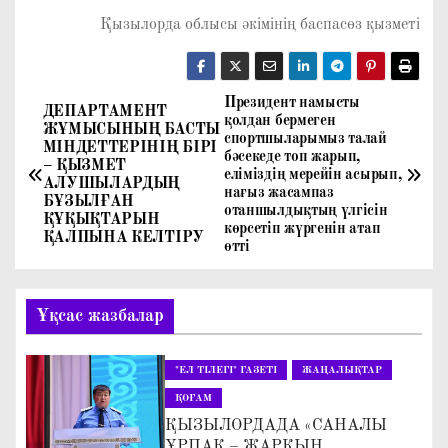
Қызылорда облысы әкімінің баспасөз қызметі
Президент намысты
Н
ДЕПАРТАМЕНТ
қолдан бермеген
ЖҰМЫСЫНЫҢ БАСТЫ
спортшыларымыз талай
а
МІНДЕТТЕРІНІҢ БІРІ
бәсекеде топ жарып,
– ҚЫЗМЕТ
еліміздің мерейін асырып,
АЛУШЫЛАРДЫҢ
в
нағыз жасампаз
БҰЗЫЛҒАН
отаншылдықтың үлгісін
ҚҰҚЫҚТАРЫН
көрсетіп жүргенін атап
и
ҚАЛПЫНА КЕЛТІРУ
өтті
г
Ұқсас жазбалар
а
ц
"ЕЛ ТІЛЕГІ" ГАЗЕТІ
ЖАҢАЛЫҚТАР
и
ҚОҒАМ
ҚЫЗЫЛОРДАДА «САНАЛЫ
ҰРПАҚ – ЖАРҚЫН