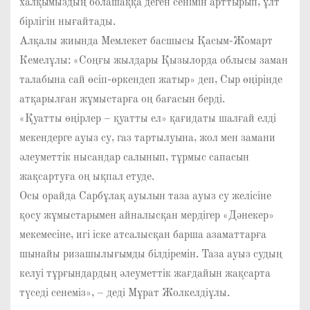
халқымыздың болашаққа деген сенімін арттырып, ұлт
бірлігін нығайтады.
Алқалы жиында Мемлекет басшысы Қасым-Жомарт
Кемелұлы: «Соңғы жылдары Қызылорда облысы заман
талабына сай өсіп-өркендеп жатыр» деп, Cыр өңірінде
атқарылған жұмыстарға оң бағасын берді.
«Қуатты өңірлер – қуатты ел» қағидаты шалғай елді
мекендерге ауыз су, газ тартылуына, жол мен замани
әлеуметтік нысандар салынып, тұрмыс сапасын
жақсартуға оң ықпал етуде.
Осы орайда Сарбұлақ ауылын таза ауыз су желісіне
қосу жұмыстарымен айналысқан мердігер «Дәнекер»
мекемесіне, игі іске атсалысқан барша азаматтарға
шынайы ризашылығымды білдіремін. Таза ауыз судың
келуі тұрғындардың әлеуметтік жағдайын жақсарта
түседі сенеміз», – деді Мұрат Жолкелдіұлы.