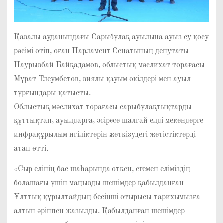
Қазалы ауданындағы Сарыбұлақ ауылына ауыз су қосу
рәсімі өтіп, оған Парламент Сенатының депутаты
Наурызбай Байқадамов, облыстық мәслихат төрағасы
Мұрат Тлеумбетов, зиялы қауым өкілдері мен ауыл
тұрғындары қатысты.
Облыстық мәслихат төрағасы сарыбұлақтықтарды
құттықтап, ауылдарға, әсіресе шалғай елді мекендерге
инфрақұрылым игіліктерін жеткізудегі жетістіктерді
атап өтті.
«Сыр елінің бас шаһарында өткен, егемен еліміздің
болашағы үшін маңызды шешімдер қабылданған
Ұлттық құрылтайдың бесінші отырысы тарихымызға
алтын әріппен жазылды. Қабылданған шешімдер