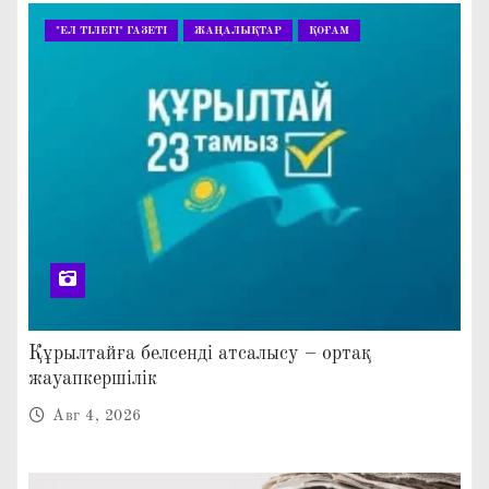
"ЕЛ ТІЛЕГІ" ГАЗЕТІ
ЖАҢАЛЫҚТАР
ҚОҒАМ
Құрылтайға белсенді атсалысу – ортақ
жауапкершілік
Авг 4, 2026