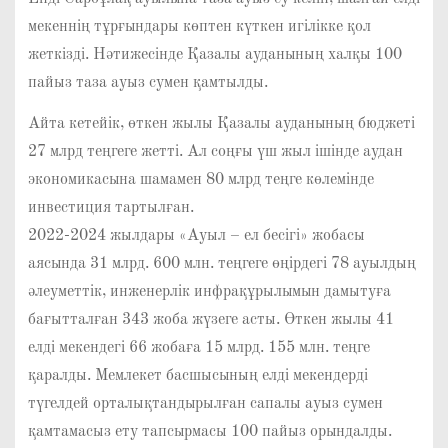
мекеннің тұрғындары көптен күткен игілікке қол
жеткізді. Нәтижесінде Қазалы ауданының халқы 100
пайыз таза ауыз сумен қамтылды.
Айта кетейік, өткен жылы Қазалы ауданының бюджеті
27 млрд теңгеге жетті. Ал соңғы үш жыл ішінде аудан
экономикасына шамамен 80 млрд теңге көлемінде
инвестиция тартылған.
2022-2024 жылдары «Ауыл – ел бесігі» жобасы
аясында 31 млрд. 600 млн. теңгеге өңірдегі 78 ауылдың
әлеуметтік, инженерлік инфрақұрылымын дамытуға
бағытталған 343 жоба жүзеге асты. Өткен жылы 41
елді мекендегі 66 жобаға 15 млрд. 155 млн. теңге
қаралды. Мемлекет басшысының елді мекендерді
түгелдей орталықтандырылған сапалы ауыз сумен
қамтамасыз ету тапсырмасы 100 пайыз орындалды.