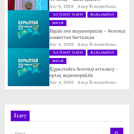
я
БОЛАШАҚ» АТТЫ
Авг 6, 2026
Анар Егиншибаева
п
КЕҢЕЙТІЛГЕН МӘЖІЛІС ӨТТІ
"ЕЛ ТІЛЕГІ" ГАЗЕТІ
ЖАҢАЛЫҚТАР
о
ҚОҒАМ
Бірлік пен жауапкершілік – белсенді
з
азаматтан басталады
Авг 4, 2026
Анар Егиншибаева
а
"ЕЛ ТІЛЕГІ" ГАЗЕТІ
ЖАҢАЛЫҚТАР
п
ҚОҒАМ
Құрылтайға белсенді атсалысу –
и
ортақ жауапкершілік
Авг 4, 2026
Анар Егиншибаева
с
я
м
Іздеу