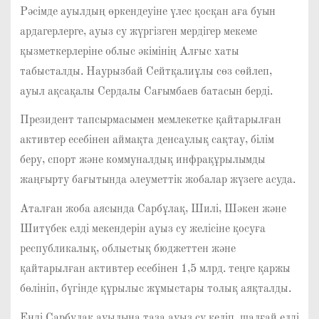
Рәсімде ауылдың өркендеуіне үлес қосқан аға буын
ардагерлерге, ауыз су жүргізген мердігер мекеме
қызметкерлеріне облыс әкімінің Алғыс хаты
табысталды. Наурызбай Сейтқалиұлы сөз сөйлеп,
ауыл ақсақалы Сердалы Сағымбаев батасын берді.
Президент тапсырмасымен мемлекетке қайтарылған
активтер есебінен аймақта денсаулық сақтау, білім
беру, спорт және коммуналдық инфрақұрылымды
жаңғырту бағытында әлеуметтік жобалар жүзеге асуда.
Аталған жоба аясында Сарбұлақ, Шилі, Шәкен және
Шитүбек елді мекендерін ауыз су желісіне қосуға
республикалық, облыстық бюджеттен және
қайтарылған активтер есебінен 1,5 млрд. теңге қаржы
бөлініп, бүгінде құрылыс жұмыстары толық аяқталды.
Енді Сарбұлақ ауылына таза ауыз су келіп, шалғай елді