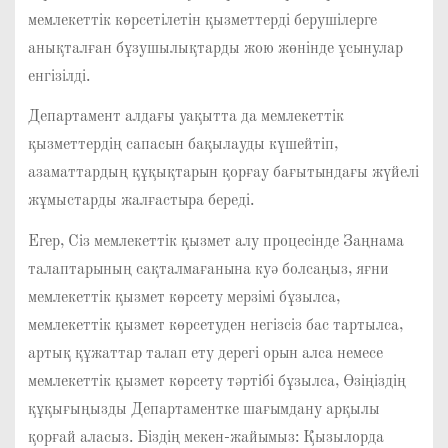
мемлекеттік көрсетілетін қызметтерді берушілерге
анықталған бұзушылықтарды жою жөнінде ұсынулар
енгізілді.
Департамент алдағы уақытта да мемлекеттік
қызметтердің сапасын бақылауды күшейтіп,
азаматтардың құқықтарын қорғау бағытындағы жүйелі
жұмыстарды жалғастыра береді.
Егер, Сіз мемлекеттік қызмет алу процесінде Заңнама
талаптарының сақталмағанына куә болсаңыз, яғни
мемлекеттік қызмет көрсету мерзімі бұзылса,
мемлекеттік қызмет көрсетуден негізсіз бас тартылса,
артық құжаттар талап ету дерегі орын алса немесе
мемлекеттік қызмет көрсету тәртібі бұзылса, Өзіңіздің
құқығыңызды Департаментке шағымдану арқылы
қорғай аласыз. Біздің мекен-жайымыз: Қызылорда