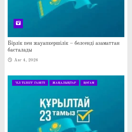
Бірлік пен жауапкершілік – белсенді азаматтан
басталады
Авг 4, 2026
"ЕЛ ТІЛЕГІ" ГАЗЕТІ
ЖАҢАЛЫҚТАР
ҚОҒАМ