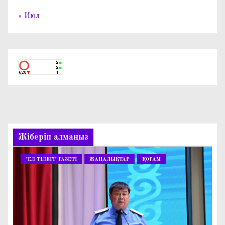
« Июл
Жіберіп алмаңыз
"ЕЛ ТІЛЕГІ" ГАЗЕТІ
ЖАҢАЛЫҚТАР
ҚОҒАМ