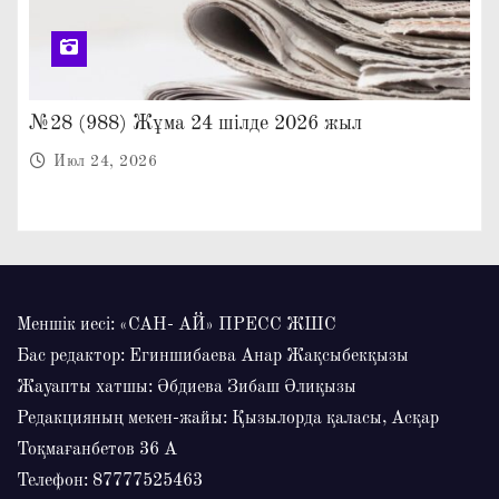
№28 (988) Жұма 24 шілде 2026 жыл
Июл 24, 2026
Меншік иесі: «САН- АЙ» ПРЕСС ЖШС
Бас редактор: Егиншибаева Анар Жақсыбекқызы
Жауапты хатшы: Әбдиева Зибаш Әлиқызы
Редакцияның мекен-жайы: Қызылорда қаласы, Асқар
Тоқмағанбетов 36 А
Телефон: 87777525463