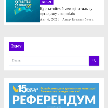
ҚОҒАМ
з
Құрылтайға белсенді атсалысу –
ортақ жауапкершілік
а
Авг 4, 2026
Анар Егиншибаева
п
и
Іздеу
с
я
м