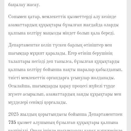
бақылау жасау.
Сонымен қатар, мемлекеттік қызметтерді алу кезінде
азаматтардың құқықтары бұзылған жағдайда оларды
қалпына келтіру маңызды міндет болып қала береді.
Департаментке келіп түскен барлық өтініштер мен
шағымдар мұқият қаралады. Егер өтініш берушінің
талаптары негізді деп танылса, бұзылған құқықтарды
қалпына келтіру бойынша нақты шаралар қабылданып,
тиісті мемлекеттік органдарға ұсынулар жолданады.
Осылайша, шағымдарды қарау процесі жүйелі түрде
жүзеге асырылып, азаматтардың заңды құқықтары мен
мүдделері сенімді қорғалады.
2025 жылдың қорытындысы бойынша Департаментпен
735
қызмет алушының бұзылған құқықтары қалпына
келтірілді. Оның ішінде шағымдарды қарау нәтижесінде