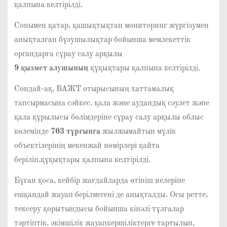
қалпына келтірілді.
Сонымен қатар, қашықтықтан мониторинг жүргізумен
анықталған бұзушылықтар бойынша мемлекеттік
органдарға сұрау салу арқылы
9
қызмет алушының
құқықтары қалпына келтірілді.
Сондай-ақ, ВАЖТ отырысының хаттамалық
тапсырмасына сәйкес, қала және аудандық сәулет және
қала құрылысы бөлімдеріне сұрау салу арқылы облыс
көлемінде
703
тұрғынға
жылжымайтын мүлік
объектілерінің мекенжай нөмірлері қайта
беріліп,құқықтары қалпына келтірілді.
Бұған қоса, кейбір жағдайларда өтініш иелеріне
ешқандай жауап берілмегені де анықталды. Осы ретте,
тексеру қорытындысы бойынша кінәлі тұлғалар
тәртіптік, әкімшілік жауапкершіліктерге тартылып,