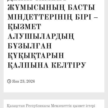
о
ЖҰМЫСЫНЫҢ БАСТЫ
м
МІНДЕТТЕРІНІҢ БІРІ –
у
ҚЫЗМЕТ
АЛУШЫЛАРДЫҢ
БҰЗЫЛҒАН
ҚҰҚЫҚТАРЫН
ҚАЛПЫНА КЕЛТІРУ
Янв 23, 2026
Қазақстан Республикасы Мемлекеттік қызмет істері