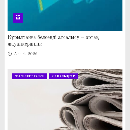
Құрылтайға белсенді атсалысу – ортақ
жауапкершілік
Авг 4, 2026
"ЕЛ ТІЛЕГІ" ГАЗЕТІ
ЖАҢАЛЫҚТАР