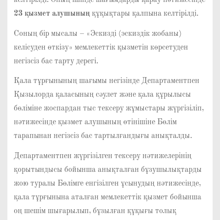
23
қызмет алушының
құқықтары қалпына келтірілді.
Соның бір мысалы – «Эскизді (эскиздік жобаны)
келісуден өткізу» мемлекеттік қызметін көрсетуден
негізсіз бас тарту дерегі.
Қала тұрғынының шағымы негізінде Департаментпен
Қызылорда қаласының сәулет және қала құрылысы
бөліміне жоспардан тыс тексеру жұмыстары жүргізіліп,
нәтижесінде қызмет алушының өтінішіне Бөлім
тарапынан негізсіз бас тартылғандығы анықталды.
Департаментпен жүргізілген тексеру нәтижелерінің
қорытындысы бойынша анықталған бұзушылықтарды
жою туралы Бөлімге енгізілген ұсынудың нәтижесінде,
қала тұрғынына аталған мемлекеттік қызмет бойынша
оң шешім шығарылып, бұзылған құқығы толық