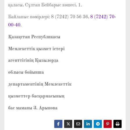
қаласы, Сұлтан Бейбарыс көшесі, 1.
Байланыс нөмірлері: 8 (7242) 70 56 36,
8 (7242) 70-
00-40
.
Қазақстан Республикасы
Мемлекеттік қызмет істері
агенттігінің Қызылорда
облысы бойынша
департаментінің Мемлекеттік
қызметтер басқармасының
бас маманы З. Арынова