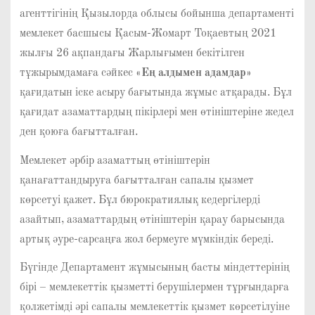
агенттігінің Қызылорда облысы бойынша департаменті
мемлекет басшысы Қасым-Жомарт Тоқаевтың 2021
жылғы 26 ақпандағы Жарлығымен бекітілген
тұжырымдамаға сәйкес
«Ең алдымен адамдар»
қағидатын іске асыру бағытында жұмыс атқарады. Бұл
қағидат азаматтардың пікірлері мен өтініштеріне жедел
ден қоюға бағытталған.
Мемлекет әрбір азаматтың өтініштерін
қанағаттандыруға бағытталған сапалы қызмет
көрсетуі қажет. Бұл бюрократиялық кедергілерді
азайтып, азаматтардың өтініштерін қарау барысында
артық әуре-сарсаңға жол бермеуге мүмкіндік береді.
Бүгінде Департамент жұмысының басты міндеттерінің
бірі – мемлекеттік қызметті берушілермен тұрғындарға
қолжетімді әрі сапалы мемлекеттік қызмет көрсетілуіне