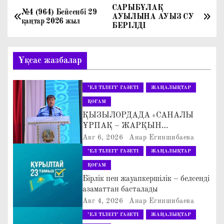
САРЫБҰЛАҚ
Н
№4 (964) Бейсенбі 29
АУЫЛЫНА АУЫЗ СУ
қаңтар 2026 жыл
БЕРІЛДІ
а
в
Ұқсас жазбалар
и
"ЕЛ ТІЛЕГІ" ГАЗЕТІ
ЖАҢАЛЫҚТАР
г
ҚОҒАМ
а
ҚЫЗЫЛОРДАДА «САНАЛЫ
ҰРПАҚ – ЖАРҚЫН
ц
БОЛАШАҚ» АТТЫ
Авг 6, 2026
Анар Егиншибаева
КЕҢЕЙТІЛГЕН МӘЖІЛІС ӨТТІ
"ЕЛ ТІЛЕГІ" ГАЗЕТІ
ЖАҢАЛЫҚТАР
и
ҚОҒАМ
я
Бірлік пен жауапкершілік – белсенді
азаматтан басталады
п
Авг 4, 2026
Анар Егиншибаева
"ЕЛ ТІЛЕГІ" ГАЗЕТІ
ЖАҢАЛЫҚТАР
о