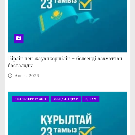
Бірлік пен жауапкершілік – белсенді азаматтан
басталады
Авг 4, 2026
"ЕЛ ТІЛЕГІ" ГАЗЕТІ
ЖАҢАЛЫҚТАР
ҚОҒАМ