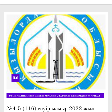
о
м
у
РЕСПУБЛИКАЛЫҚ ӘДЕБИ-МӘДЕНИ , ТАРИХИ-ТАНЫМДЫҚ ЖУРНАЛ
"ЖАРАСЫМДЫ ЖАНҰЯ"
№4-5 (116) сәуір-мамыр 2022 жыл