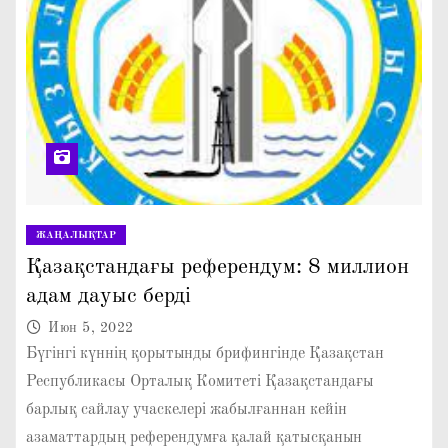
ЖАҢАЛЫҚТАР
Қазақстандағы референдум: 8 миллион
адам дауыс берді
Июн 5, 2022
Бүгінгі күннің қорытынды брифингінде Қазақстан
Республикасы Орталық Комитеті Қазақстандағы
барлық сайлау учаскелері жабылғаннан кейін
азаматтардың референдумға қалай қатысқанын