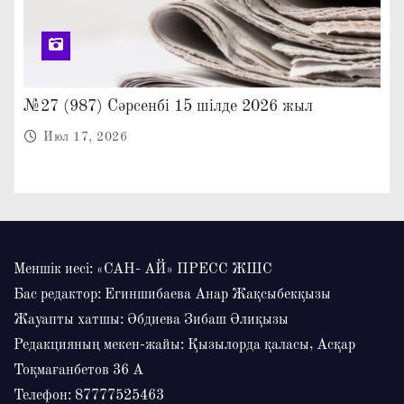
№27 (987) Сәрсенбі 15 шілде 2026 жыл
Июл 17, 2026
Меншік иесі: «САН- АЙ» ПРЕСС ЖШС
Бас редактор: Егиншибаева Анар Жақсыбекқызы
Жауапты хатшы: Әбдиева Зибаш Әлиқызы
Редакцияның мекен-жайы: Қызылорда қаласы, Асқар
Тоқмағанбетов 36 А
Телефон: 87777525463