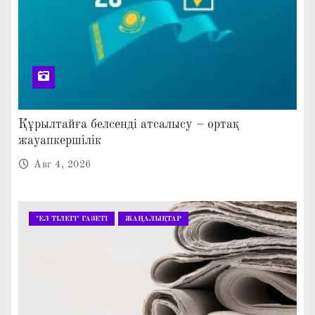
Құрылтайға белсенді атсалысу – ортақ
жауапкершілік
Авг 4, 2026
"ЕЛ ТІЛЕГІ" ГАЗЕТІ
ЖАҢАЛЫҚТАР