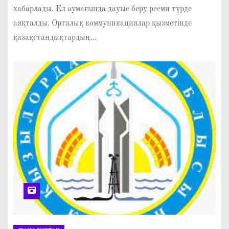
хабарлады. Ел аумағында дауыс беру ресми түрде
аяқталды. Орталық коммуникациялар қызметінде
қазақстандықтардың…