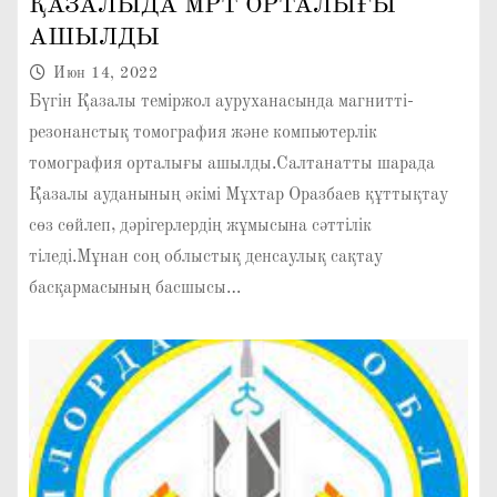
ҚАЗАЛЫДА МРТ ОРТАЛЫҒЫ
АШЫЛДЫ
Июн 14, 2022
Бүгін Қазалы теміржол ауруханасында магнитті-
резонанстық томография және компьютерлік
томография орталығы ашылды.Салтанатты шарада
Қазалы ауданының әкімі Мұхтар Оразбаев құттықтау
сөз сөйлеп, дәрігерлердің жұмысына сәттілік
тіледі.Мұнан соң облыстық денсаулық сақтау
басқармасының басшысы…