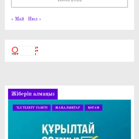
Июнь 2022
« Май
Июл »
Жіберіп алмаңыз
"ЕЛ ТІЛЕГІ" ГАЗЕТІ
ЖАҢАЛЫҚТАР
ҚОҒАМ