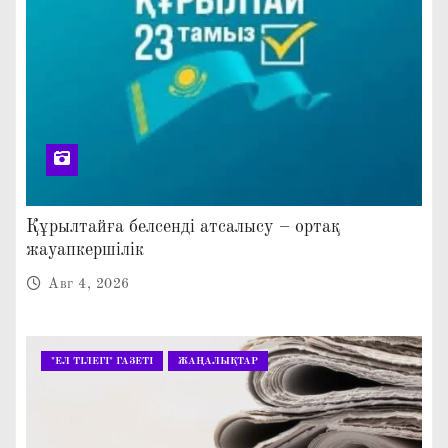
Құрылтайға белсенді атсалысу – ортақ
жауапкершілік
Авг 4, 2026
"ЕЛ ТІЛЕГІ" ГАЗЕТІ
ЖАҢАЛЫҚТАР