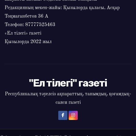
Редакцияның мекен-жайы: Қызылорда қаласы, Асқар
Тоқмағанбетов 36 А
Телефон: 87777525463
«Ел тілегі» газеті
Қызылорда 2022 жыл
"Ел тілегі" газеті
Республикалық тәуелсіз ақпараттық, танымдық, қоғамдық-
саяси газеті