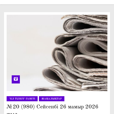
о
м
у
"ЕЛ ТІЛЕГІ" ГАЗЕТІ
ЖАҢАЛЫҚТАР
№20 (980) Сейсенбі 26 мамыр 2026