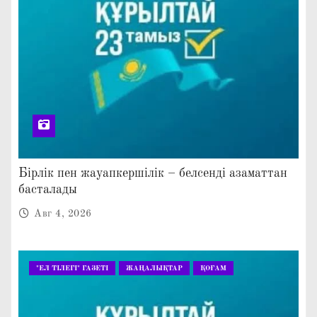
Бірлік пен жауапкершілік – белсенді азаматтан
басталады
Авг 4, 2026
"ЕЛ ТІЛЕГІ" ГАЗЕТІ
ЖАҢАЛЫҚТАР
ҚОҒАМ