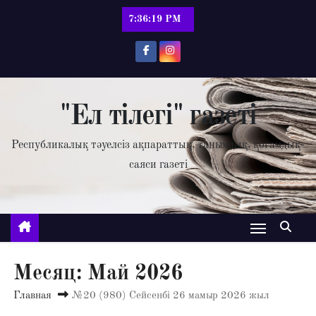
П
7:36:20 PM
е
р
е
й
т
"Ел тілегі" газеті
и
Республикалық тәуелсіз ақпараттық, танымдық, қоғамдық-
к
саяси газеті
с
о
д
е
р
ж
Месяц:
Май 2026
и
Главная
№20 (980) Сейсенбі 26 мамыр 2026 жыл
м