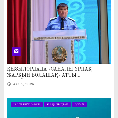
ҚЫЗЫЛОРДАДА «САНАЛЫ ҰРПАҚ –
ЖАРҚЫН БОЛАШАҚ» АТТЫ
КЕҢЕЙТІЛГЕН МӘЖІЛІС ӨТТІ
Авг 6, 2026
"ЕЛ ТІЛЕГІ" ГАЗЕТІ
ЖАҢАЛЫҚТАР
ҚОҒАМ