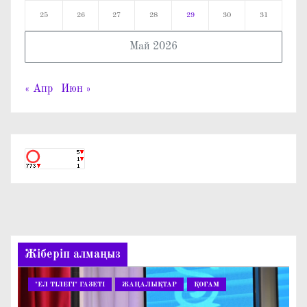
25
26
27
28
29
30
31
Май 2026
« Апр
Июн »
Жіберіп алмаңыз
"ЕЛ ТІЛЕГІ" ГАЗЕТІ
ЖАҢАЛЫҚТАР
ҚОҒАМ