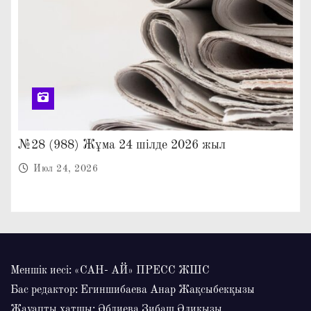
№28 (988) Жұма 24 шілде 2026 жыл
Июл 24, 2026
Меншік иесі: «САН- АЙ» ПРЕСС ЖШС
Бас редактор: Егиншибаева Анар Жақсыбекқызы
Жауапты хатшы: Әбдиева Зибаш Әлиқызы