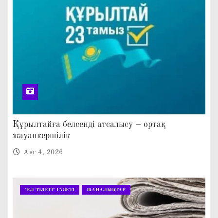
Құрылтайға белсенді атсалысу – ортақ
жауапкершілік
Авг 4, 2026
"ЕЛ ТІЛЕГІ" ГАЗЕТІ
ЖАҢАЛЫҚТАР