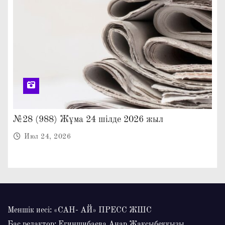
№28 (988) Жұма 24 шілде 2026 жыл
Июл 24, 2026
Меншік иесі: «САН- АЙ» ПРЕСС ЖШС
Бас редактор: Егиншибаева Анар Жақсыбекқызы