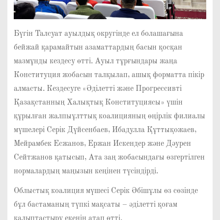
Бүгін Талсуат ауылдық округінде ел болашағына
бейжай қарамайтын азаматтардың басын қосқан
мазмұнды кездесу өтті. Ауыл тұрғындары жаңа
Конституция жобасын талқылап, ашық форматта пікір
алмасты. Кездесуге «Әділетті және Прогрессивті
Қазақстанның Халықтық Конституциясы» үшін
құрылған жалпыұлттық коалицияның өңірлік филиалы
мүшелері Серік Дүйсенбаев, Ибадулла Құттықожаев,
Мейрамбек Есжанов, Ержан Искендер және Дәурен
Сейтжанов қатысып, Ата заң жобасындағы өзгертілген
нормалардың маңызын кеңінен түсіндірді.
Облыстық коалиция мүшесі Серік Әбішұлы өз сөзінде
бұл бастаманың түпкі мақсаты – әділетті қоғам
қалыптастыру екенін атап өтті.