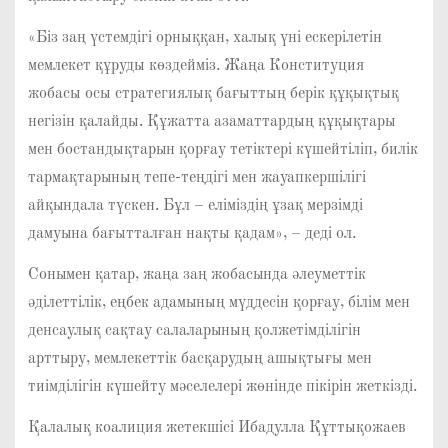
«Біз заң үстемдігі орныққан, халық үні ескерілетін
мемлекет құруды көздейміз. Жаңа Конституция
жобасы осы стратегиялық бағыттың берік құқықтық
негізін қалайды. Құжатта азаматтардың құқықтары
мен бостандықтарын қорғау тетіктері күшейтіліп, билік
тармақтарының тепе-теңдігі мен жауапкершілігі
айқындала түскен. Бұл – еліміздің ұзақ мерзімді
дамуына бағытталған нақты қадам», – деді ол.
Сонымен қатар, жаңа заң жобасында әлеуметтік
әділеттілік, еңбек адамының мүддесін қорғау, білім мен
денсаулық сақтау салаларының қолжетімділігін
арттыру, мемлекеттік басқарудың ашықтығы мен
тиімділігін күшейту мәселелері жөнінде пікірін жеткізді.
Қалалық коалиция жетекшісі Ибадулла Құттықожаев