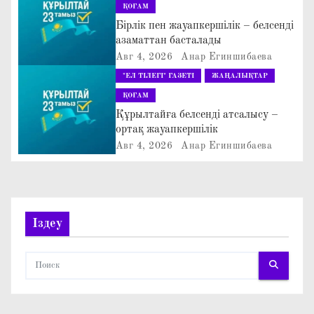
ҚОҒАМ
я
Бірлік пен жауапкершілік – белсенді
азаматтан басталады
п
Авг 4, 2026
Анар Егиншибаева
о
"ЕЛ ТІЛЕГІ" ГАЗЕТІ
ЖАҢАЛЫҚТАР
ҚОҒАМ
з
Құрылтайға белсенді атсалысу –
а
ортақ жауапкершілік
Авг 4, 2026
Анар Егиншибаева
п
и
с
Іздеу
я
м