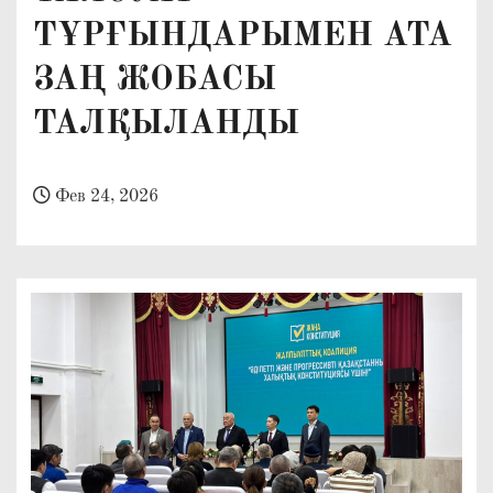
о
ТҰРҒЫНДАРЫМЕН АТА
м
ЗАҢ ЖОБАСЫ
у
ТАЛҚЫЛАНДЫ
Фев 24, 2026