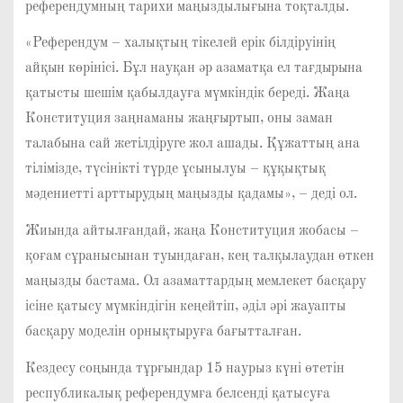
референдумның тарихи маңыздылығына тоқталды.
«Референдум – халықтың тікелей ерік білдіруінің
айқын көрінісі. Бұл науқан әр азаматқа ел тағдырына
қатысты шешім қабылдауға мүмкіндік береді. Жаңа
Конституция заңнаманы жаңғыртып, оны заман
талабына сай жетілдіруге жол ашады. Құжаттың ана
тілімізде, түсінікті түрде ұсынылуы – құқықтық
мәдениетті арттырудың маңызды қадамы», – деді ол.
Жиында айтылғандай, жаңа Конституция жобасы –
қоғам сұранысынан туындаған, кең талқылаудан өткен
маңызды бастама. Ол азаматтардың мемлекет басқару
ісіне қатысу мүмкіндігін кеңейтіп, әділ әрі жауапты
басқару моделін орнықтыруға бағытталған.
Кездесу соңында тұрғындар 15 наурыз күні өтетін
республикалық референдумға белсенді қатысуға