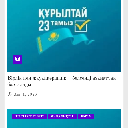
Бірлік пен жауапкершілік – белсенді азаматтан
басталады
Авг 4, 2026
"ЕЛ ТІЛЕГІ" ГАЗЕТІ
ЖАҢАЛЫҚТАР
ҚОҒАМ