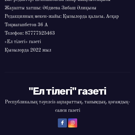
Жауапты хатшы: Әбдиева Зибаш Әлиқызы
Редакцияның мекен-жайы: Қызылорда қаласы, Асқар
Тоқмағанбетов 36 А
Телефон: 87777525463
«Ел тілегі» газеті
Қызылорда 2022 жыл
"Ел тілегі" газеті
Республикалық тәуелсіз ақпараттық, танымдық, қоғамдық-
саяси газеті