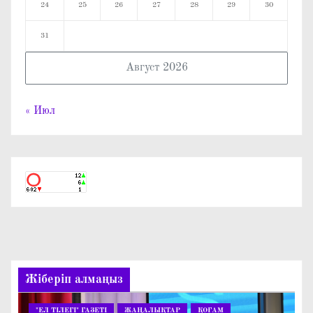
24
25
26
27
28
29
30
31
Август 2026
« Июл
Жіберіп алмаңыз
"ЕЛ ТІЛЕГІ" ГАЗЕТІ
ЖАҢАЛЫҚТАР
ҚОҒАМ