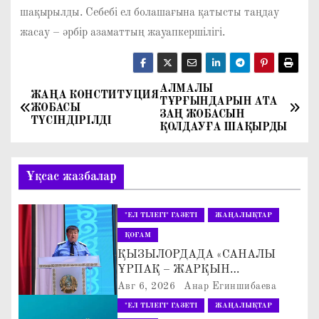
шақырылды. Себебі ел болашағына қатысты таңдау
жасау – әрбір азаматтың жауапкершілігі.
АЛМАЛЫ
Н
ЖАҢА КОНСТИТУЦИЯ
ТҰРҒЫНДАРЫН АТА
ЖОБАСЫ
ЗАҢ ЖОБАСЫН
а
ТҮСІНДІРІЛДІ
ҚОЛДАУҒА ШАҚЫРДЫ
в
Ұқсас жазбалар
и
г
"ЕЛ ТІЛЕГІ" ГАЗЕТІ
ЖАҢАЛЫҚТАР
ҚОҒАМ
а
ҚЫЗЫЛОРДАДА «САНАЛЫ
ҰРПАҚ – ЖАРҚЫН
ц
БОЛАШАҚ» АТТЫ
Авг 6, 2026
Анар Егиншибаева
КЕҢЕЙТІЛГЕН МӘЖІЛІС ӨТТІ
и
"ЕЛ ТІЛЕГІ" ГАЗЕТІ
ЖАҢАЛЫҚТАР