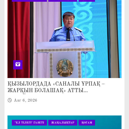
ҚЫЗЫЛОРДАДА «САНАЛЫ ҰРПАҚ –
ЖАРҚЫН БОЛАШАҚ» АТТЫ
КЕҢЕЙТІЛГЕН МӘЖІЛІС ӨТТІ
Авг 6, 2026
"ЕЛ ТІЛЕГІ" ГАЗЕТІ
ЖАҢАЛЫҚТАР
ҚОҒАМ