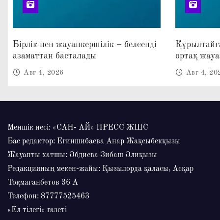
Бірлік пен жауапкершілік – белсенді
Құрылтайға
азаматтан басталады
ортақ жауа
Авг 4, 2026
Авг 4, 20
Меншік иесі: «САН- АЙ» ПРЕСС ЖШС
Бас редактор: Егиншибаева Анар Жақсыбекқызы
Жауапты хатшы: Әбдиева Зибаш Әлиқызы
Редакцияның мекен-жайы: Қызылорда қаласы, Асқар
Тоқмағанбетов 36 А
Телефон: 87777525463
«Ел тілегі» газеті