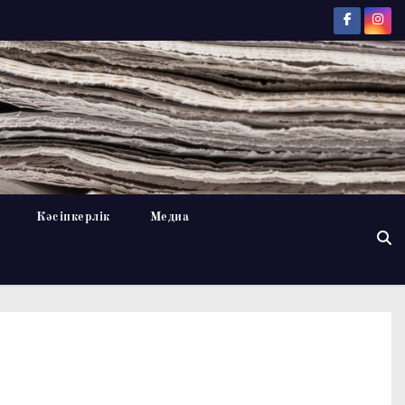
Кәсіпкерлік
Медиа