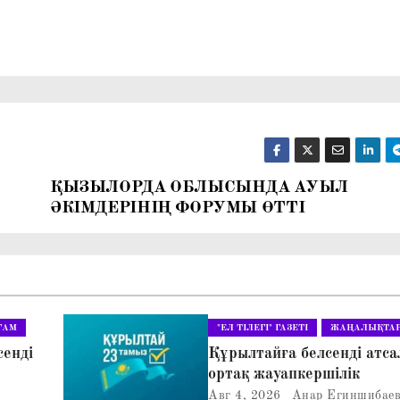
ҚЫЗЫЛОРДА ОБЛЫСЫНДА АУЫЛ
ӘКІМДЕРІНІҢ ФОРУМЫ ӨТТІ
ҒАМ
"ЕЛ ТІЛЕГІ" ГАЗЕТІ
ЖАҢАЛЫҚТА
сенді
Құрылтайға белсенді атса
ортақ жауапкершілік
Авг 4, 2026
Анар Егиншибае