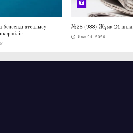
 белсенді атсалысу –
№28 (988) Жұма 24 шілд
пкершілік
Июл 24, 2026
26