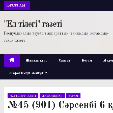
П
1:49:34 AM
е
р
"Ел тілегі" газеті
е
й
Республикалық тәуелсіз ақпараттық, танымдық, қоғамдық-
т
саяси газеті
и
к
с
Жаңалықтар
Саясат
Қоғам
Мәде
о
Жарасымды Жанұя
д
е
р
ж
"ЕЛ ТІЛЕГІ" ГАЗЕТІ
ЖАҢАЛЫҚТАР
ҚОҒАМ
и
№45 (901) Сәрсенбі 6 
м