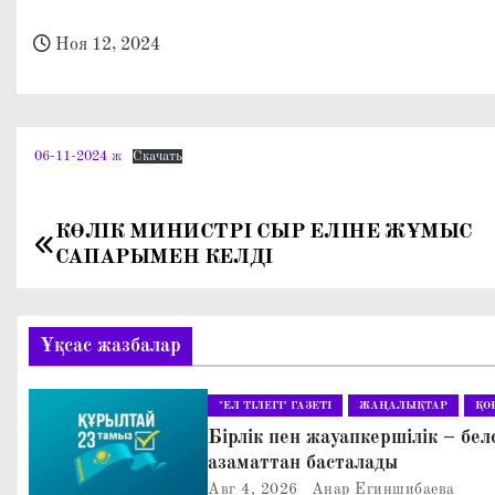
о
м
Ноя 12, 2024
у
06-11-2024 ж
Скачать
КӨЛІК МИНИСТРІ СЫР ЕЛІНЕ ЖҰМЫС
Н
САПАРЫМЕН КЕЛДІ
а
в
Ұқсас жазбалар
и
"ЕЛ ТІЛЕГІ" ГАЗЕТІ
ЖАҢАЛЫҚТАР
ҚО
г
Бірлік пен жауапкершілік – бел
азаматтан басталады
а
Авг 4, 2026
Анар Егиншибаева