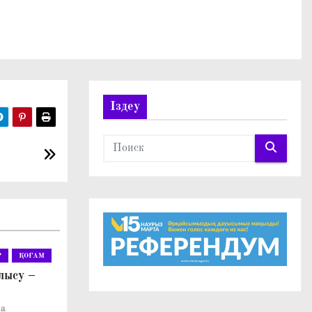
Іздеу
Р
ҚОҒАМ
лысу –
ва