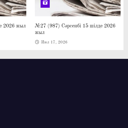
е 2026 жыл
№27 (987) Сәрсенбі 15 шілде 2026
жыл
Июл 17, 2026