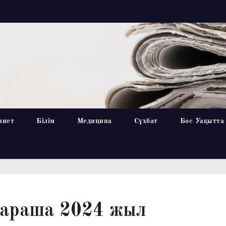
ниет
Білім
Медицина
Сұхбат
Бос Уақытта
қараша 2024 жыл