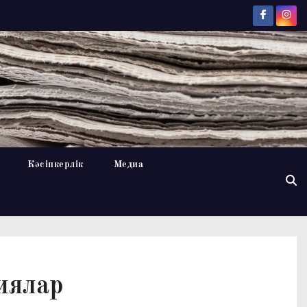
Кәсіпкерлік
Медиа
иялар