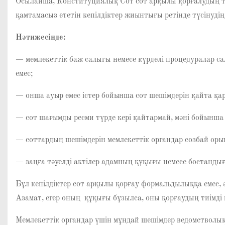
Осылайша, Конституциялық Сот сот арқылы қорғалудың тек қ
қамтамасыз ететін кепілдіктер жиынтығы ретінде түсін
Нәтижесінде:
— мемлекеттік баж салығы немесе күрделі процедуралар с
емес;
— онша ауыр емес істер бойынша сот шешімдерін қайта қара
— сот шағымды ресми түрде кері қайтармай, мәні бойынша 
— соттардың шешімдерін мемлекеттік органдар созбай оры
— заңға тәуелді актілер адамның құқығы немесе бостанды
Бұл кепілдіктер сот арқылы қорғау формальдылыққа емес, ә
Азамат, егер оның құқығы бұзылса, оны қорғаудың тиімді м
Мемлекеттік органдар үшін мұндай шешімдер ведомстволы