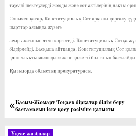
тәуелді шектеулерді жоюды және сот актілерінің нақты оры
Сонымен қатар, Конституциялық Сот арқылы қорғалу құқығ
шарттар аясында жүзеге
асырылатынын атап көрсетеді. Конституциялық Сотқа жүгі
білдірмейді. Басқаша айтқанда, Конституциялық Сот қолд
қаншалықты мөлшерлес және қажетті болғанын бағалайды
Қызылорда облыстық прокуратурасы.
Қасым-Жомарт Тоқаев бірқатар білім беру
Н
бастамасын іске қосу рәсіміне қатысты
а
в
Ұқсас жазбалар