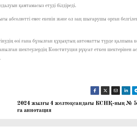
ндалуын қамтамасыз етуді білдіреді.
ы абсолютті емес екенін және ол заң шығарушы орган белгіле
нудің өзі ғана бұзылған құқықтың автоматты түрде қалпына ке
анылған шектеулердің Конституция рұқсат еткен шектерінен а
.
2024 жылғы 4 желтоқсандағы КСНҚ-ның № 
ға аннотация