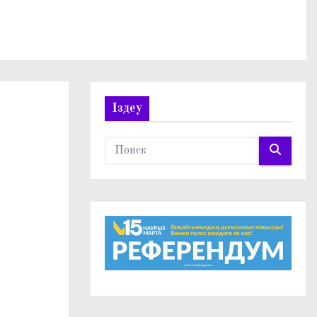
Іздеу