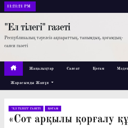
П
11:21:22 PM
е
р
"Ел тілегі" газеті
е
й
Республикалық тәуелсіз ақпараттық, танымдық, қоғамдық-
т
саяси газеті
и
к
с
Жаңалықтар
Саясат
Қоғам
Мәде
о
Жарасымды Жанұя
д
е
р
ж
"ЕЛ ТІЛЕГІ" ГАЗЕТІ
ҚОҒАМ
и
«Сот арқылы қорғалу қ
м