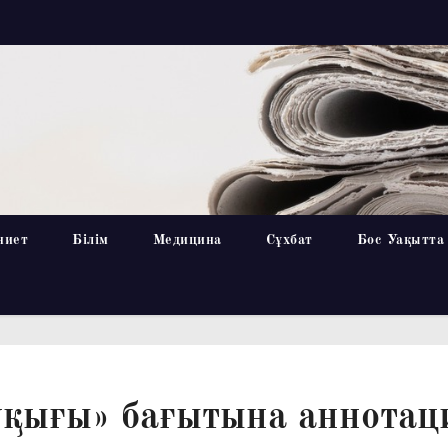
ниет
Білім
Медицина
Сұхбат
Бос Уақытта
ұқығы» бағытына аннотац