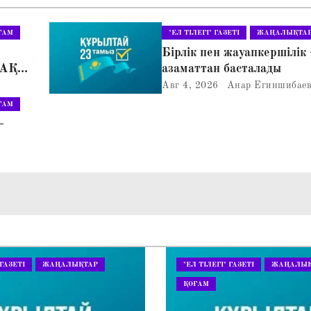
ҒАМ
"ЕЛ ТІЛЕГІ" ГАЗЕТІ
ЖАҢАЛЫҚТА
Бірлік пен жауапкершілік 
АҚ»
азаматтан басталады
ЛІС
Авг 4, 2026
Анар Егиншибае
ҒАМ
–
 ГАЗЕТІ
ЖАҢАЛЫҚТАР
"ЕЛ ТІЛЕГІ" ГАЗЕТІ
ЖАҢАЛЫҚ
ҚОҒАМ