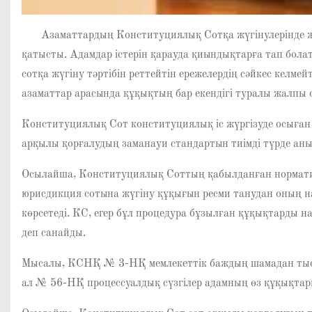
Азаматтардың Конституциялық Сотқа жүгінулерінде жиі 
қатысты. Адамдар істерін қарауда қиындықтарға тап бол
сотқа жүгіну тәртібін реттейтін ережелердің сәйкес келмей
азаматтар арасында құқықтың бар екендігі туралы жалпы сез
Конституциялық Сот конституциялық іс жүргізуде осыған 
арқылы қорғалудың заманауи стандартын тиімді түрде ан
Осылайша, Конституциялық Соттың қабылданған нормати
юрисдикция сотына жүгіну құқығын ресми танудан оның на
көрсетеді. КС, егер бұл процедура бұзылған құқықтарды нақ
деп санайды.
Мысалы, КСНҚ № 3-НҚ мемлекеттік баждың шамадан тыс м
ал № 56-НҚ процессуалдық сүзгілер адамның өз құқықтарын