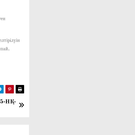
ген
лтірілуін
спай,
55-НҚ-