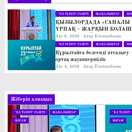
и
"ЕЛ ТІЛЕГІ" ГАЗЕТІ
ЖАҢАЛЫҚТАР
ҚО
г
ҚЫЗЫЛОРДАДА «САНАЛЫ
ҰРПАҚ – ЖАРҚЫН БОЛАШ
а
АТТЫ КЕҢЕЙТІЛГЕН МӘЖІ
Авг 6, 2026
Анар Егиншибаева
ц
ӨТТІ
"ЕЛ ТІЛЕГІ" ГАЗЕТІ
ЖАҢАЛЫҚТАР
ҚО
Құрылтайға белсенді атсалысу 
и
ортақ жауапкершілік
я
Авг 4, 2026
Анар Егиншибаева
п
о
Жіберіп алмаңыз
з
"ЕЛ ТІЛЕГІ" ГАЗЕТІ
ЖАҢАЛЫҚТАР
"ЕЛ ТІЛЕГІ"
а
ҚОҒАМ
ҚОҒАМ
п