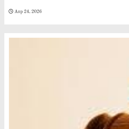
о
м
Апр 24, 2026
у