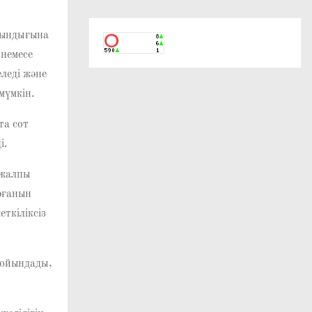
қиындығына
 немесе
еледі және
мүмкін.
та сот
і.
 жалпы
рғанын
еткіліксіз
мойындады,