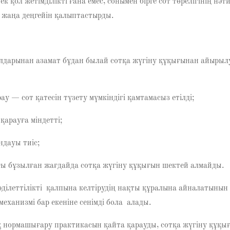
ол жетімділікті ғана емес, сонымен бірге сот төрелігінің нәти
удің жаңа деңгейін қалыптастырды.
алдарынан азамат бұдан былай сотқа жүгіну құқығынан айырыл
у — сот қатесін түзету мүмкіндігі қамтамасыз етілді;
қарауға міндетті;
ндауы тиіс;
ғы бұзылған жағдайда сотқа жүгіну құқығын шектей алмайды.
ділеттілікті қалпына келтірудің нақты құралына айналатынын б
еханизмі бар екеніне сенімді бола алады.
қ нормашығару практикасын қайта қарауды, сотқа жүгіну құқы