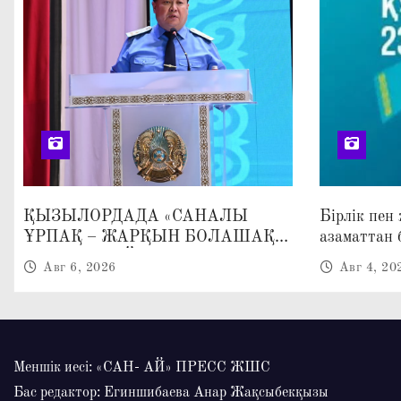
и
с
я
м
ҚЫЗЫЛОРДАДА «САНАЛЫ
Бірлік пен
ҰРПАҚ – ЖАРҚЫН БОЛАШАҚ»
азаматтан 
АТТЫ КЕҢЕЙТІЛГЕН МӘЖІЛІС
Авг 6, 2026
Авг 4, 20
ӨТТІ
Меншік иесі: «САН- АЙ» ПРЕСС ЖШС
Бас редактор: Егиншибаева Анар Жақсыбекқызы