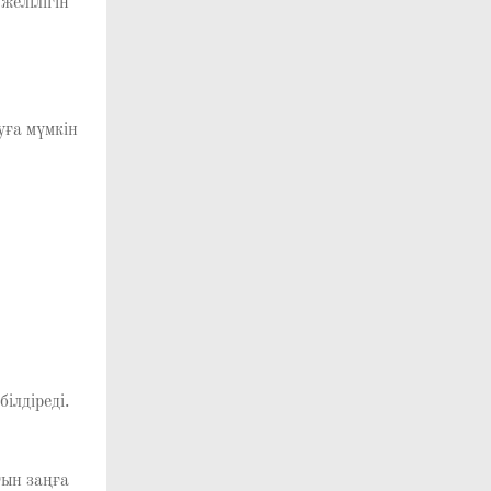
желілігін
уға мүмкін
ілдіреді.
ғын заңға