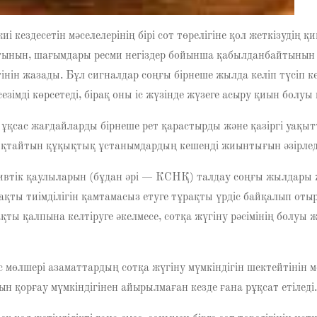
кездесетін мәселелерінің бірі сот төрелігіне қол жеткізудің 
атынын, шағымдары ресми негіздер бойынша қабылданбайтынын
тінін жазады. Бұл сигналдар соңғы бірнеше жылда келіп түсіп к
імді көрсетеді, бірақ оны іс жүзінде жүзеге асыру қиын болуы 
ұқсас жағдайларды бірнеше рет қарастырды және қазіргі уақыт
ықтайтын құқықтық ұстанымдардың кешенді жиынтығын әзірлед
втік қаулыларын (бұдан әрі — КСНҚ) талдау соңғы жылдары
қты тиімділігін қамтамасыз етуге тұрақты үрдіс байқалып оты
ты қалпына келтіруге әкелмесе, сотқа жүгіну рәсімінің болуы ж
өлшері азаматтардың сотқа жүгіну мүмкіндігін шектейтінін 
 қорғау мүмкіндігінен айырылмаған кезде ғана рұқсат етіледі.