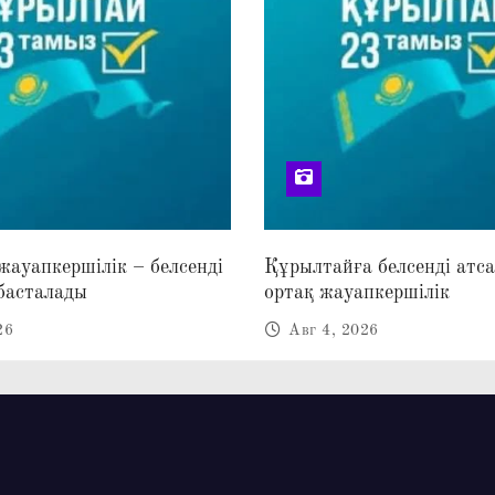
 жауапкершілік – белсенді
Құрылтайға белсенді атс
басталады
ортақ жауапкершілік
26
Авг 4, 2026