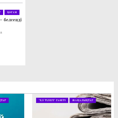
Р
ҚОҒАМ
– белсенді
ва
ТАР
"ЕЛ ТІЛЕГІ" ГАЗЕТІ
ЖАҢАЛЫҚТАР