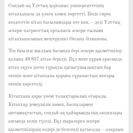
Сондай-ақ Ұлттық қорғаныс университетінің
кітапханасы да үлкен көмек көрсетті. Бізде сирек
кездесетін кітап басылымдары өте көп, – деді Ұлттық
әскери-патриоттық орталығы әскери-ғылыми
кітапханасының меңгерушісі Оксана Әлжанова.
Тек биылғы жылдың басынан бері әскери қызметшілер
қолына 48 837 кітап берілді. Бұл жеке құрам арасында
кітап оқуға деген тұрақты қызығушылықтың бар
екенін және кітапхана қорына сұраныстың жоғары
екенін көрсетеді.
Кітапхана қоры үнемі толықтырылып отырады.
Кітаптар демеушілік көмек, баспалармен
ынтымақтастық, сондай-ақ қайырымдылық акциялары
аясында келіп түседі. Бұл шараларға әскери
қызметшілердің өздері де белсенді қатысады – олардың