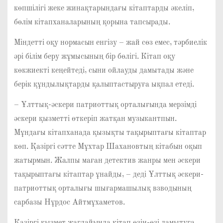
көпшілігі жеке жинақтарындағы кітаптарды әкеліп,
бөлім кітапханаларының қорына тапсырады.
Міндетті оқу нормасын енгізу – жай сөз емес, тәрбиелік
әрі білім беру жұмысының бір бөлігі. Кітап оқу
көкжиекті кеңейтеді, сыни ойлауды дамытады және
берік құндылықтарды қалыптастыруға ықпал етеді.
– Ұлттық-әскери патриоттық орталығында мерзімді
әскери қызметті өткеріп жатқан музыкантпын.
Мұндағы кітапханада қызықты тақырыптағы кітаптар
көп. Қазіргі сәтте Мұхтар Шахановтың кітабын оқып
жатырмын. Жалпы маған детектив жанры мен әскери
тақырыптағы кітаптар ұнайды, – деді Ұлттық әскери-
патриоттық орталығы шығармашылық взводының
сарбазы Нұрдос Айтмұхаметов.
Қазіргі қызмет жағдайында кітап өзін-өзі дамытуға