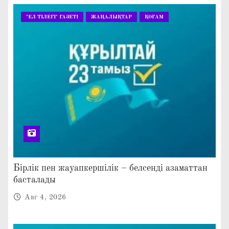
"ЕЛ ТІЛЕГІ" ГАЗЕТІ
ЖАҢАЛЫҚТАР
ҚОҒАМ
Бірлік пен жауапкершілік – белсенді азаматтан
басталады
Авг 4, 2026