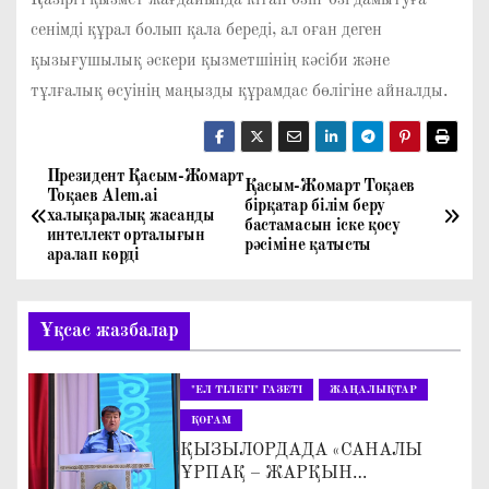
сенімді құрал болып қала береді, ал оған деген
қызығушылық әскери қызметшінің кәсіби және
тұлғалық өсуінің маңызды құрамдас бөлігіне айналды.
Президент Қасым-Жомарт
Н
Қасым-Жомарт Тоқаев
Тоқаев Alem.ai
бірқатар білім беру
халықаралық жасанды
а
бастамасын іске қосу
интеллект орталығын
рәсіміне қатысты
аралап көрді
в
и
Ұқсас жазбалар
г
"ЕЛ ТІЛЕГІ" ГАЗЕТІ
ЖАҢАЛЫҚТАР
а
ҚОҒАМ
ҚЫЗЫЛОРДАДА «САНАЛЫ
ц
ҰРПАҚ – ЖАРҚЫН