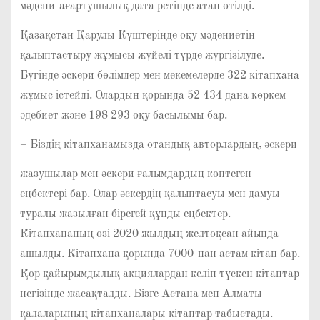
мәдени-ағартушылық дата ретінде атап өтілді.
Қазақстан Қарулы Күштерінде оқу мәдениетін
қалыптастыру жұмысы жүйелі түрде жүргізілуде.
Бүгінде әскери бөлімдер мен мекемелерде 322 кітапхана
жұмыс істейді. Олардың қорында 52 434 дана көркем
әдебиет және 198 293 оқу басылымы бар.
– Біздің кітапханамызда отандық авторлардың, әскери
жазушылар мен әскери ғалымдардың көптеген
еңбектері бар. Олар әскердің қалыптасуы мен дамуы
туралы жазылған бірегей құнды еңбектер.
Кітапхананың өзі 2020 жылдың желтоқсан айында
ашылды. Кітапхана қорында 7000-нан астам кітап бар.
Қор қайырымдылық акциялардан келіп түскен кітаптар
негізінде жасақталды. Бізге Астана мен Алматы
қалаларының кітапханалары кітаптар табыстады.