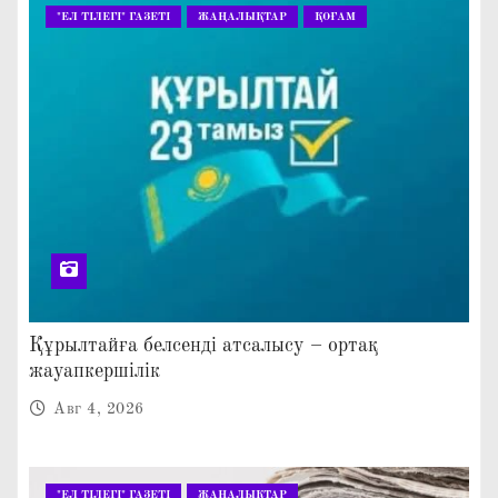
"ЕЛ ТІЛЕГІ" ГАЗЕТІ
ЖАҢАЛЫҚТАР
ҚОҒАМ
Құрылтайға белсенді атсалысу – ортақ
жауапкершілік
Авг 4, 2026
"ЕЛ ТІЛЕГІ" ГАЗЕТІ
ЖАҢАЛЫҚТАР