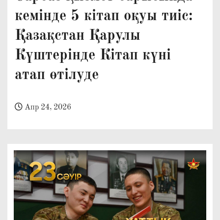
о
кемінде 5 кітап оқуы тиіс:
м
Қазақстан Қарулы
у
Күштерінде Кітап күні
атап өтілуде
Апр 24, 2026