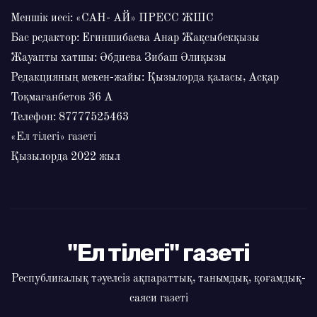
Меншік иесі: «САН- АЙ» ПРЕСС ЖШС
Бас редактор: Егиншибаева Анар Жақсыбекқызы
Жауапты хатшы: Әбдиева Зибаш Әлиқызы
Редакцияның мекен-жайы: Қызылорда қаласы, Асқар
Тоқмағанбетов 36 А
Телефон: 87777525463
«Ел тілегі» газеті
Қызылорда 2022 жыл
"Ел тілегі" газеті
Республикалық тәуелсіз ақпараттық, танымдық, қоғамдық-
саяси газеті