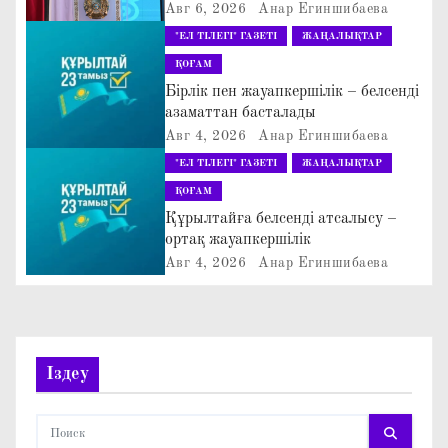
БОЛАШАҚ» АТТЫ
Авг 6, 2026
Анар Егиншибаева
и
КЕҢЕЙТІЛГЕН МӘЖІЛІС ӨТТІ
"ЕЛ ТІЛЕГІ" ГАЗЕТІ
ЖАҢАЛЫҚТАР
я
ҚОҒАМ
Бірлік пен жауапкершілік – белсенді
п
азаматтан басталады
Авг 4, 2026
Анар Егиншибаева
о
"ЕЛ ТІЛЕГІ" ГАЗЕТІ
ЖАҢАЛЫҚТАР
з
ҚОҒАМ
Құрылтайға белсенді атсалысу –
а
ортақ жауапкершілік
п
Авг 4, 2026
Анар Егиншибаева
и
с
Іздеу
я
м