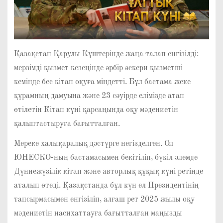
Қазақстан Қарулы Күштерінде жаңа талап енгізілді:
мерзімді қызмет кезеңінде әрбір әскери қызметші
кемінде бес кітап оқуға міндетті. Бұл бастама жеке
құрамның дамуына және 23 сәуірде елімізде атап
өтілетін Кітап күні қарсаңында оқу мәдениетін
қалыптастыруға бағытталған.
Мереке халықаралық дәстүрге негізделген. Ол
ЮНЕСКО-ның бастамасымен бекітіліп, бүкіл әлемде
Дүниежүзілік кітап және авторлық құқық күні ретінде
аталып өтеді. Қазақстанда бұл күн ел Президентінің
тапсырмасымен енгізіліп, алғаш рет 2025 жылы оқу
мәдениетін насихаттауға бағытталған маңызды