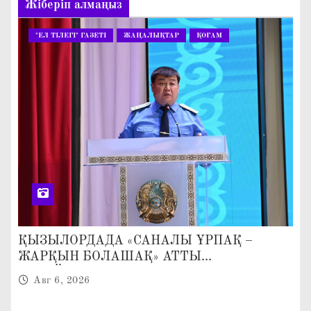
Жіберіп алмаңыз
"ЕЛ ТІЛЕГІ" ГАЗЕТІ
ЖАҢАЛЫҚТАР
ҚОҒАМ
ҚЫЗЫЛОРДАДА «САНАЛЫ ҰРПАҚ –
ЖАРҚЫН БОЛАШАҚ» АТТЫ
КЕҢЕЙТІЛГЕН МӘЖІЛІС ӨТТІ
Авг 6, 2026