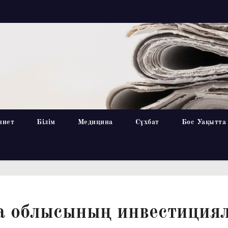
ниет
Білім
Медицина
Сұхбат
Бос Уақытта
а облысының инвестиция