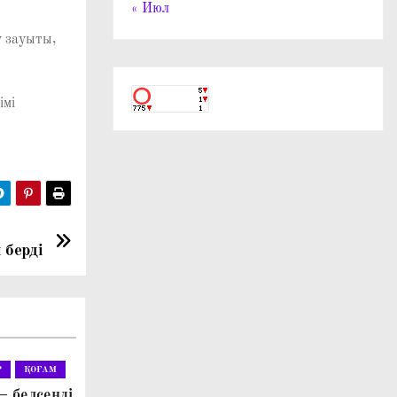
« Июл
у зауыты,
імі
 берді
Р
ҚОҒАМ
– белсенді