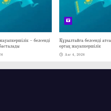
 жауапкершілік – белсенді
Құрылтайға белсенді атс
басталады
ортақ жауапкершілік
26
Авг 4, 2026