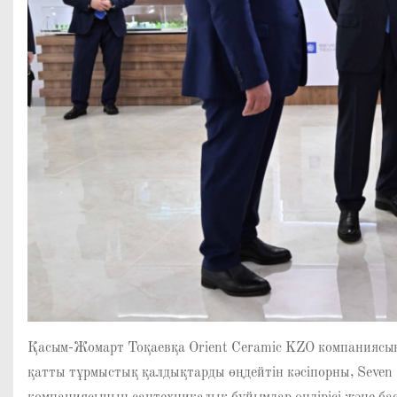
Қасым-Жомарт Тоқаевқа Orient Ceramic KZO компаниясын
қатты тұрмыстық қалдықтарды өңдейтін кәсіпорны, Seven 