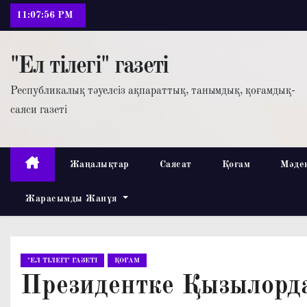
П
11:07:57 PM
е
р
"Ел тілегі" газеті
е
й
Республикалық тәуелсіз ақпараттық, танымдық, қоғамдық-
т
саяси газеті
и
к
с
Жаңалықтар
Саясат
Қоғам
Мәде
о
Жарасымды Жанұя
д
е
р
ж
"ЕЛ ТІЛЕГІ" ГАЗЕТІ
ҚОҒАМ
и
Президентке Қызылорд
м