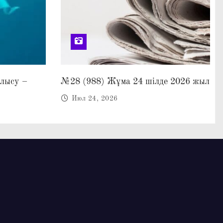
алысу –
№28 (988) Жұма 24 шілде 2026 жыл
Июл 24, 2026