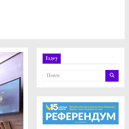
Іздеу