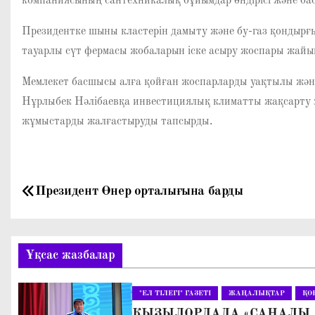
компаниясының сантехникалық бұйымдар өндірісі және бас
Президентке шыны кластерін дамыту және бу-газ қондырғы
тауарлы сүт фермасы жобаларын іске асыру жоспары жайы
Мемлекет басшысы алға қойған жоспарларды уақтылы және 
Нұрлыбек Нәлібаевқа инвестициялық климатты жақсарту 
жұмыстарды жалғастыруды тапсырды.
Н
Президент Өнер орталығына барды
а
в
Ұқсас жазбалар
и
"ЕЛ ТІЛЕГІ" ГАЗЕТІ
ЖАҢАЛЫҚТАР
ҚО
г
ҚЫЗЫЛОРДАДА «САНАЛЫ