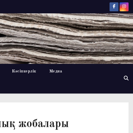
Кәсіпкерлік
Медиа
лық жобалары