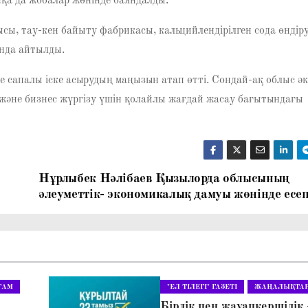
қа да жобалар жөнінде баяндалды.
сы, тау-кен байыту фабрикасы, кальцийлендірілген сода өндір
нда айтылды.
сапалы іске асырудың маңызын атап өтті. Сондай-ақ облыс әк
және бизнес жүргізу үшін қолайлы жағдай жасау бағытындағы
Нұрлыбек Нәлібаев Қызылорда облысының
әлеуметтік- экономикалық дамуы жөнінде есеп
ҒАМ
"ЕЛ ТІЛЕГІ" ГАЗЕТІ
ЖАҢАЛЫҚТА
Бірлік пен жауапкершілік 