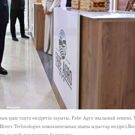
ың қыш тақта өндіретін зауыты, Fabe Agro жылыжай кешені, 
Rivers Technologies компаниясының шыны ыдыстар өндірісі,Ro