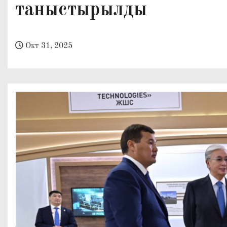
таныстырылды
о
м
у
Окт 31, 2025