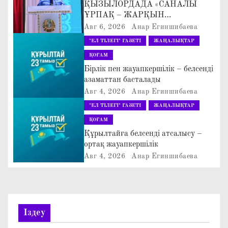
ҚЫЗЫЛОРДАДА «САНАЛЫ
а
ҰРПАҚ – ЖАРҚЫН
БОЛАШАҚ» АТТЫ
Авг 6, 2026
Анар Егиншибаева
ц
КЕҢЕЙТІЛГЕН МӘЖІЛІС ӨТТІ
"ЕЛ ТІЛЕГІ" ГАЗЕТІ
ЖАҢАЛЫҚТАР
и
ҚОҒАМ
Бірлік пен жауапкершілік – белсенді
я
азаматтан басталады
Авг 4, 2026
Анар Егиншибаева
п
"ЕЛ ТІЛЕГІ" ГАЗЕТІ
ЖАҢАЛЫҚТАР
о
ҚОҒАМ
Құрылтайға белсенді атсалысу –
з
ортақ жауапкершілік
Авг 4, 2026
Анар Егиншибаева
а
п
и
Іздеу