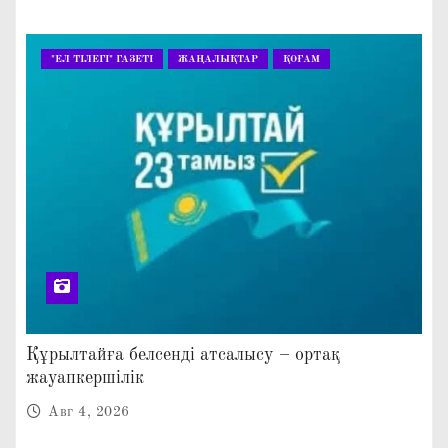
"ЕЛ ТІЛЕГІ" ГАЗЕТІ
ЖАҢАЛЫҚТАР
ҚОҒАМ
Құрылтайға белсенді атсалысу – ортақ
жауапкершілік
Авг 4, 2026