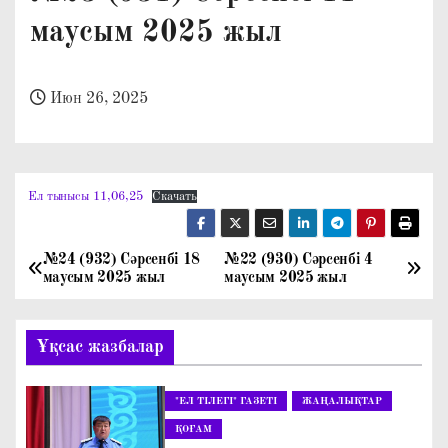
о
маусым 2025 жыл
м
у
Июн 26, 2025
Ел тынысы 11,06,25
Скачать
№24 (932) Сәрсенбі 18
№22 (930) Сәрсенбі 4
Н
маусым 2025 жыл
маусым 2025 жыл
а
Ұқсас жазбалар
в
и
"ЕЛ ТІЛЕГІ" ГАЗЕТІ
ЖАҢАЛЫҚТАР
г
ҚОҒАМ