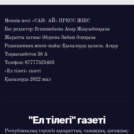
Меншік иесі: «САН- АЙ» ПРЕСС ЖШС
Бас редактор: Егиншибаева Анар Жақсыбекқызы
Жауапты хатшы: Әбдиева Зибаш Әлиқызы
Редакцияның мекен-жайы: Қызылорда қаласы, Асқар
Тоқмағанбетов 36 А
Телефон: 87777525463
«Ел тілегі» газеті
Қызылорда 2022 жыл
"Ел тілегі" газеті
Республикалық тәуелсіз ақпараттық, танымдық, қоғамдық-