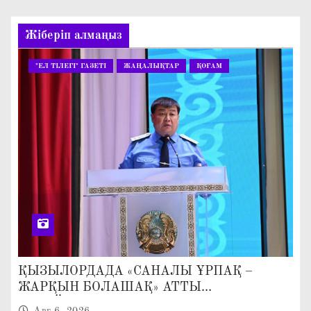
Жіберіп алмаңыз
"ЕЛ ТІЛЕГІ" ГАЗЕТІ
ЖАҢАЛЫҚТАР
ҚОҒАМ
ҚЫЗЫЛОРДАДА «САНАЛЫ ҰРПАҚ –
ЖАРҚЫН БОЛАШАҚ» АТТЫ
КЕҢЕЙТІЛГЕН МӘЖІЛІС ӨТТІ
Авг 6, 2026