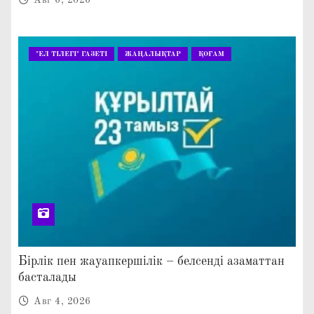
"ЕЛ ТІЛЕГІ" ГАЗЕТІ
ЖАҢАЛЫҚТАР
ҚОҒАМ
Бірлік пен жауапкершілік – белсенді азаматтан
басталады
Авг 4, 2026