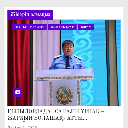
Жіберіп алмаңыз
"ЕЛ ТІЛЕГІ" ГАЗЕТІ
ЖАҢАЛЫҚТАР
ҚОҒАМ
ҚЫЗЫЛОРДАДА «САНАЛЫ ҰРПАҚ –
ЖАРҚЫН БОЛАШАҚ» АТТЫ
КЕҢЕЙТІЛГЕН МӘЖІЛІС ӨТТІ
Авг 6, 2026