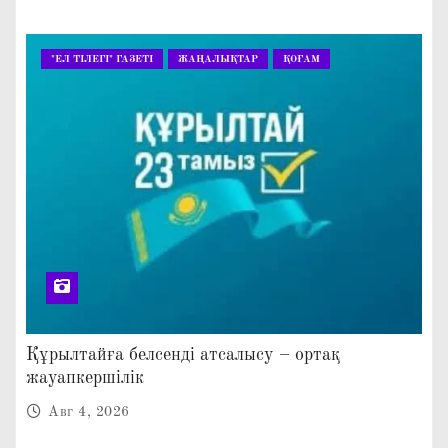
"ЕЛ ТІЛЕГІ" ГАЗЕТІ
ЖАҢАЛЫҚТАР
ҚОҒАМ
Құрылтайға белсенді атсалысу – ортақ
жауапкершілік
Авг 4, 2026