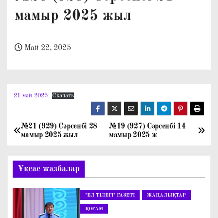
о
мамыр 2025 жыл
м
у
Май 22, 2025
21 май 2025
Скачать
№21 (929) Сәрсенбі 28
№19 (927) Сәрсенбі 14
Н
мамыр 2025 жыл
мамыр 2025 ж
а
Ұқсас жазбалар
в
и
"ЕЛ ТІЛЕГІ" ГАЗЕТІ
ЖАҢАЛЫҚТАР
г
ҚОҒАМ