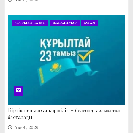
"ЕЛ ТІЛЕГІ" ГАЗЕТІ
ЖАҢАЛЫҚТАР
ҚОҒАМ
Бірлік пен жауапкершілік – белсенді азаматтан
басталады
Авг 4, 2026