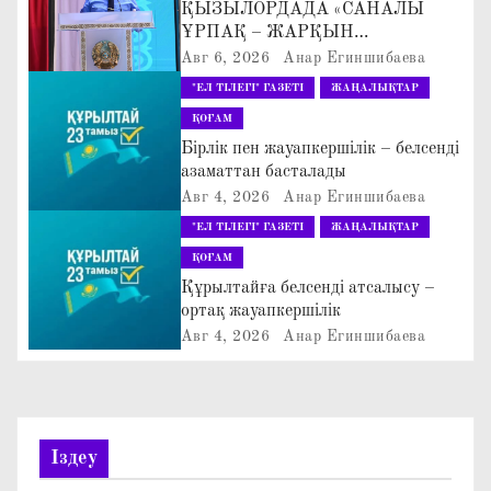
ҚЫЗЫЛОРДАДА «САНАЛЫ
а
ҰРПАҚ – ЖАРҚЫН
БОЛАШАҚ» АТТЫ
Авг 6, 2026
Анар Егиншибаева
ц
КЕҢЕЙТІЛГЕН МӘЖІЛІС ӨТТІ
"ЕЛ ТІЛЕГІ" ГАЗЕТІ
ЖАҢАЛЫҚТАР
и
ҚОҒАМ
Бірлік пен жауапкершілік – белсенді
я
азаматтан басталады
Авг 4, 2026
Анар Егиншибаева
п
"ЕЛ ТІЛЕГІ" ГАЗЕТІ
ЖАҢАЛЫҚТАР
о
ҚОҒАМ
Құрылтайға белсенді атсалысу –
з
ортақ жауапкершілік
Авг 4, 2026
Анар Егиншибаева
а
п
и
Іздеу