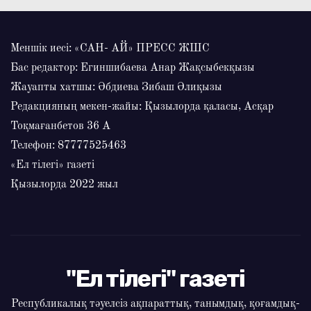
Меншік иесі: «САН- АЙ» ПРЕСС ЖШС
Бас редактор: Егиншибаева Анар Жақсыбекқызы
Жауапты хатшы: Әбдиева Зибаш Әлиқызы
Редакцияның мекен-жайы: Қызылорда қаласы, Асқар
Тоқмағанбетов 36 А
Телефон: 87777525463
«Ел тілегі» газеті
Қызылорда 2022 жыл
"Ел тілегі" газеті
Республикалық тәуелсіз ақпараттық, танымдық, қоғамдық-