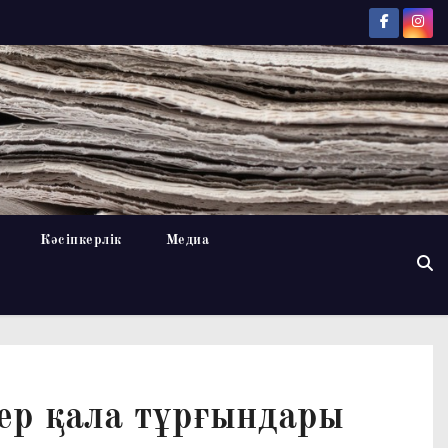
Кәсіпкерлік
Медиа
ер қала тұрғындары