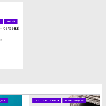
Р
ҚОҒАМ
– белсенді
ва
ТАР
"ЕЛ ТІЛЕГІ" ГАЗЕТІ
ЖАҢАЛЫҚТАР