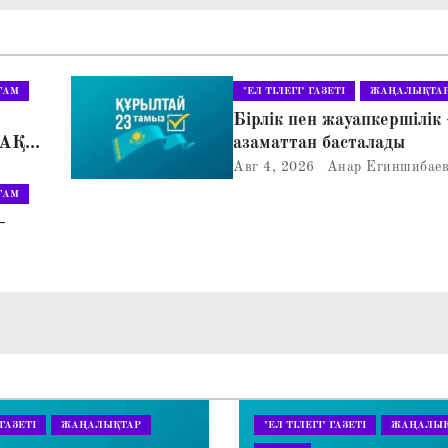
ҒАМ
"ЕЛ ТІЛЕГІ" ГАЗЕТІ
ЖАҢАЛЫҚТА
Бірлік пен жауапкершілік 
АҚ»
азаматтан басталады
ЛІС
Авг 4, 2026
Анар Егиншибае
ҒАМ
–
 ГАЗЕТІ
ЖАҢАЛЫҚТАР
"ЕЛ ТІЛЕГІ" ГАЗЕТІ
ЖАҢАЛЫҚ