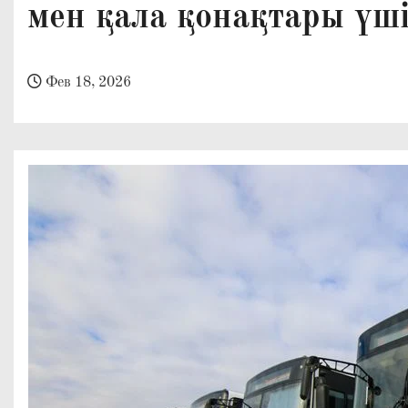
мен қала қонақтары үш
о
м
у
Фев 18, 2026