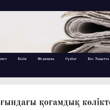
ниет
Білім
Медицина
Сұхбат
Бос Уақытта
ғындағы қоғамдық көлікт