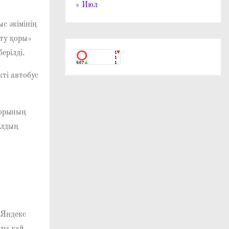
« Июл
с әкімінің
ту қоры»
ерілді.
кті автобус
торының
ылдың
 Яндекс