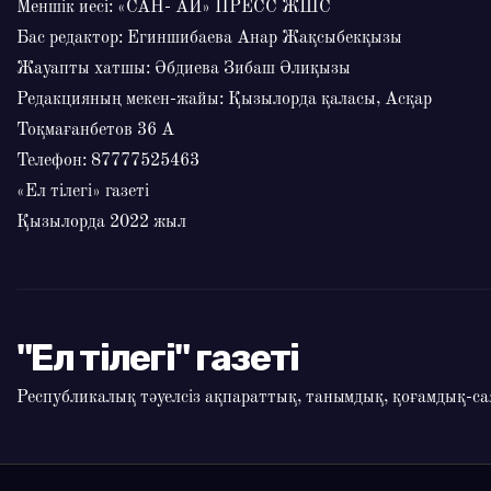
Меншік иесі: «САН- АЙ» ПРЕСС ЖШС
Бас редактор: Егиншибаева Анар Жақсыбекқызы
Жауапты хатшы: Әбдиева Зибаш Әлиқызы
Редакцияның мекен-жайы: Қызылорда қаласы, Асқар
Тоқмағанбетов 36 А
Телефон: 87777525463
«Ел тілегі» газеті
Қызылорда 2022 жыл
"Ел тілегі" газеті
Республикалық тәуелсіз ақпараттық, танымдық, қоғамдық-сая