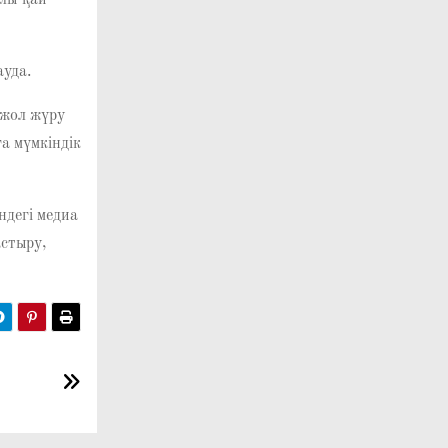
ылы қай
уда.
 жол жүру
а мүмкіндік
ндегі медиа
астыру,