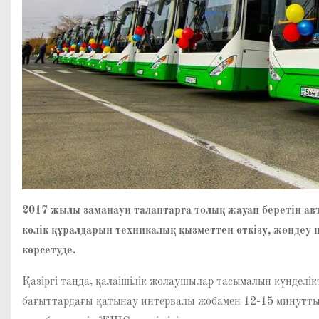
2017 жылы заманауи талаптарға толық жауап беретін авт
көлік құралдарын техникалық қызметтен өткізу, жөндеу це
көрсетуде.
Қазіргі таңда, қалаішілік жолаушылар тасымалын күнделік
бағыттардағы қатынау интервалы жобамен 12-15 минутты