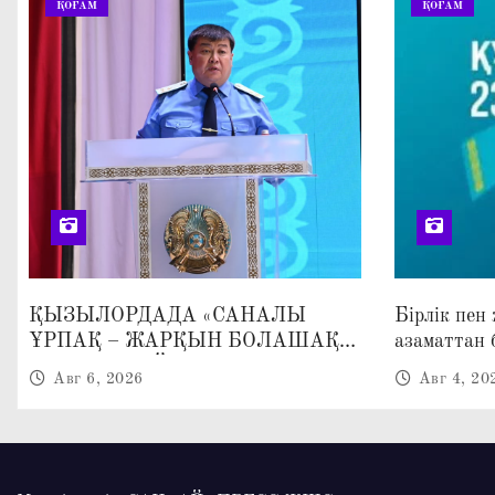
ҚОҒАМ
ҚОҒАМ
п
и
с
я
м
ҚЫЗЫЛОРДАДА «САНАЛЫ
Бірлік пен
ҰРПАҚ – ЖАРҚЫН БОЛАШАҚ»
азаматтан 
АТТЫ КЕҢЕЙТІЛГЕН МӘЖІЛІС
Авг 6, 2026
Авг 4, 20
ӨТТІ