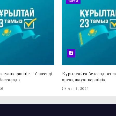
ҚОҒАМ
 жауапкершілік – белсенді
Құрылтайға белсенді атс
басталады
ортақ жауапкершілік
26
Авг 4, 2026