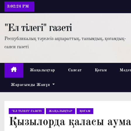
П
3:02:25 PM
е
р
"Ел тілегі" газеті
е
й
Республикалық тәуелсіз ақпараттық, танымдық, қоғамдық-
т
саяси газеті
и
к
с
Жаңалықтар
Саясат
Қоғам
Мәде
о
Жарасымды Жанұя
д
е
р
ж
"ЕЛ ТІЛЕГІ" ГАЗЕТІ
ЖАҢАЛЫҚТАР
ҚОҒАМ
и
Қызылорда қаласы аума
м