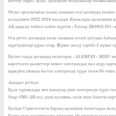
автобус паркі» ЖШС қалаішілік жолаушылар тасымалының
Облыс орталығында халық санының өсуі қоғамдық көлікке де
қолдауымен 2022-2024 жылдары Қызылорда қаласының қоға
АҚ арқылы табиғи газбен жүретін «Yutong ZK6852 HG» мар
Осы ретте, қоғамдық көлік санының еселеп артуына байланы
жүргізушілері құрап отыр. Жұмыс жасау тәртібі-2 жұмыс кү
Бүгінгі таңда қоғамдық көліктерде, «ALEMPAY» ЖШС-мен
көрсетілген қызметтері немесе электрондық жол жүру ка
қыркүйек айынан бастап электронды түрде төлем 85 теңге, 
Ақпарат ретінде:
Қала тұрғындары мен қонақтар үшін электронды түрде төл
Олар: SMS, QR код, ұялы қосымша, көлік және банктік ка
Бүгінде Серіктестіктің барлық қалаішілік бағыттарда ж