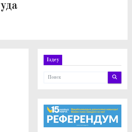
руда
Іздеу