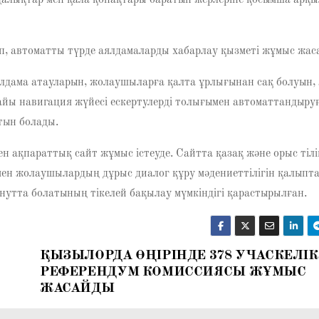
рдалықтар мен қала қонақтары баратын жерлеріне қосымша арқ
, автоматты түрде аялдамаларды хабарлау қызметі жұмыс жаса
дама атауларын, жолаушыларға қалта ұрлығынан сақ болуын,
айы навигация жүйесі ескертулерді толығымен автоматтандыруғ
йтын болады.
 ақпараттық сайт жұмыс істеуде. Сайтта қазақ және орыс тілі
рмен жолаушылардың дұрыс диалог құру мәдениеттілігін қалыпт
утта болатының тікелей бақылау мүмкіндігі қарастырылған.
ҚЫЗЫЛОРДА ӨҢІРІНДЕ 378 УЧАСКЕЛІК
РЕФЕРЕНДУМ КОМИССИЯСЫ ЖҰМЫС
ЖАСАЙДЫ