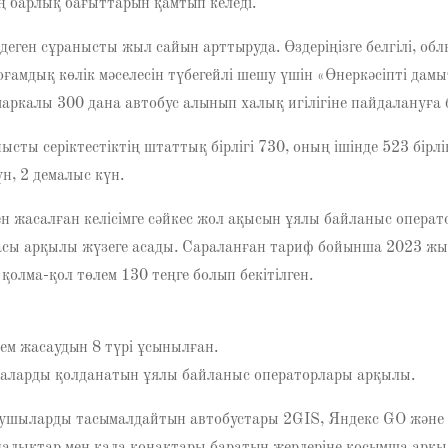
 барлық бағыттарын қамтып келеді.
ген сұранысты жыл сайын арттыруда. Өздеріңізге белгілі, облы
мдық көлік мәселесін түбегейлі шешу үшін «Өнеркәсіпті дамы
калы 300 дана автобус алынып халық игілігіне пайдалануға б
сты серіктестіктің штаттық бірлігі 730, оның ішінде 523 бірлі
н, 2 демалыс күн.
 жасалған келісімге сәйкес жол ақысын ұялы байланыс опера
ртасы арқылы жүзеге асады. Сараланған тариф бойынша 2023 ж
қолма-қол төлем 130 теңге болып бекітілген.
ем жасаудын 8 түрі ұсынылған.
рталарды қолданатын ұялы байланыс операторлары арқылы.
олаушыларды тасымалдайтын автобустары 2GIS, Яндекс GO және