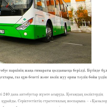
обус паркінің жаңа ғимараты қолданысқа берілді. Бүгінде бұ
хтары, газ құю бекеті және көлік жуу орны тәулік бойы үздік
ті 240 дана автобустар жүзеге асыруда. Қоғамдық көліктердің
 құрайды. Серіктестіктің стратегиялық жоспарына – «Қызыло