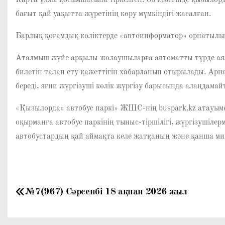
Карта ұялы қосымшасына тіркелген. Өз кезегінде қызыло
бағыт қай уақытта жүретінің көру мүмкіндігі жасалған.
Барлық қоғамдық көліктерде «автоинформатор» орнатылып
Аталмыш жүйе арқылы жолаушыларға автоматты түрде аял
билетін талап ету қажеттігін хабарланып отырылады. Арн
береді, яғни жүргізуші көлік жүргізу барысында алаңдама
«Қызылорда» автобус паркі» ЖШС-нің buspark.kz атауымен
оқырманға автобус паркінің тыныс-тіршілігі, жүргізушіле
автобустардың қай аймақта келе жатқаның және қанша мин
Н
№7(967) Сәрсенбі 18 ақпан 2026 жыл
а