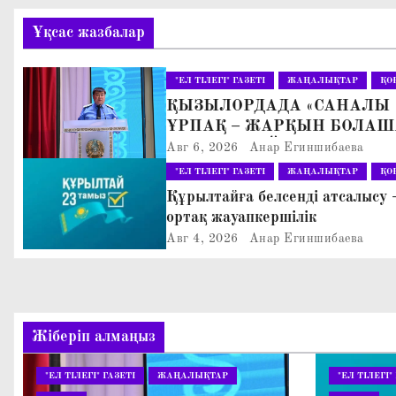
в
Ұқсас жазбалар
и
г
"ЕЛ ТІЛЕГІ" ГАЗЕТІ
ЖАҢАЛЫҚТАР
ҚО
ҚЫЗЫЛОРДАДА «САНАЛЫ
а
ҰРПАҚ – ЖАРҚЫН БОЛАШ
ц
АТТЫ КЕҢЕЙТІЛГЕН МӘЖІ
Авг 6, 2026
Анар Егиншибаева
ӨТТІ
"ЕЛ ТІЛЕГІ" ГАЗЕТІ
ЖАҢАЛЫҚТАР
ҚО
и
Құрылтайға белсенді атсалысу 
ортақ жауапкершілік
я
Авг 4, 2026
Анар Егиншибаева
п
о
з
Жіберіп алмаңыз
а
"ЕЛ ТІЛЕГІ" ГАЗЕТІ
ЖАҢАЛЫҚТАР
"ЕЛ ТІЛЕГІ"