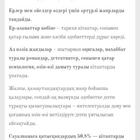
Ерлер мен әйелдер өздері үшін әртүрлі жанрларды
таңдайды
.
Ер-азаматтар көбіне
– тарихи кітаптар, сонымен
қатар ғылыми және кәсіби әдебиеттерді дұрыс көреді.
Ал нәзік жандылар
– шытырман
оқиғалар, махаббат
туралы романдар, детективтер, сонымен қатар
психология, өзін-өзі дамыту туралы
кітаптарды
ұнатады.
Жалпы, қазақстандықтардың жанр бойынша
қалаулары, сондай-ақ мазмұнды әдебиетке деген
тұрақты қызығушылықтары – интелектуалды даму мен
қоғамның өзін-өзі жетілдіруге деген ұмтылысын
айғақтайды.
Сауалнамаға қатысқандардың 50.8% — кітаптарды