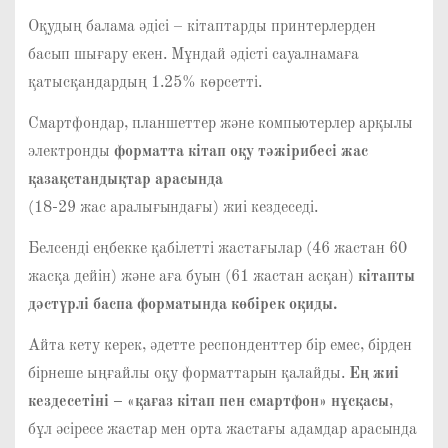
Оқудың балама әдісі – кітаптарды принтерлерден
басып шығару екен. Мұндай әдісті сауалнамаға
қатысқандардың 1.25% көрсетті.
Смартфондар, планшеттер және компьютерлер арқылы
электронды
форматта кітап оқу тәжірибесі
жас
қазақстандықтар арасында
(18-29 жас аралығындағы) жиі кездеседі.
Белсенді еңбекке қабілетті жастағылар (46 жастан 60
жасқа дейін) және аға буын (61 жастан асқан)
кітапты
дәстүрлі баспа форматында көбірек оқиды.
Айта кету керек, әдетте респонденттер бір емес, бірден
бірнеше ыңғайлы оқу форматтарын қалайды.
Ең жиі
кездесетіні – «қағаз кітап пен смартфон» нұсқасы
,
бұл әсіресе жастар мен орта жастағы адамдар арасында