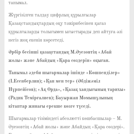
танымал.
Жүргізілген талдау цифрлық құрылғылар
Қазақстандықтардың оқу тәжірибесінен қағаз
құрылғыларды толығымен ығыстырады деп айтуға әлі
негіз жоқ екенін көрсетеді.
Әрбір
бесінші қазақстандық М.Әуезовтің «Абай
жолы» және Абайдың «Қара сөздерін» оқыған.
Танымал әдеби шығармалар ішінде «Көшпенділер»
(І.Есенберлин); «Қан мен тер» (Әбдіжәміл
Нұрпейісов); «Ақ Орда», «Қазақ хандығыны
ң
тарихы»
(Радик Темірғалиев); Бауыржан Момышұлының
кітаптар жинағы ерекше көзге түседі.
Шығармалар тізіміндегі абсолютті көшбасшылар – М.
Әуезовтің «Абай жолы» және Абайдың «Қара сөздері».