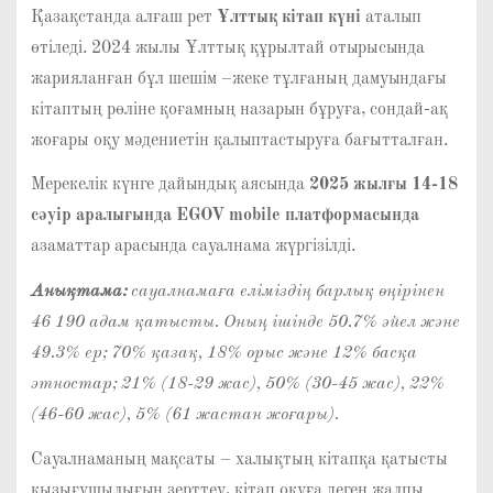
Қазақстанда алғаш рет
Ұлттық кітап күні
аталып
өтіледі. 2024 жылы Ұлттық құрылтай отырысында
жарияланған бұл шешім –жеке тұлғаның дамуындағы
кітаптың рөліне қоғамның назарын бұруға, сондай-ақ
жоғары оқу мәдениетін қалыптастыруға бағытталған.
Мерекелік күнге дайындық аясында
2025 жылғы 14-18
сәуір аралығында
EGOV mobile платформасында
азаматтар арасында сауалнама жүргізілді.
Анықтама:
сауалнамаға еліміздің барлық өңірінен
46 190 адам қатысты. Оның ішінде 50.7% әйел және
49.3% ер; 70% қазақ, 18% орыс және 12% басқа
этностар; 21% (18-29 жас), 50% (30-45 жас), 22%
(46-60 жас), 5% (61 жастан жоғары).
Сауалнаманың мақсаты – халықтың кітапқа қатысты
қызығушылығын зерттеу, кітап оқуға деген жалпы