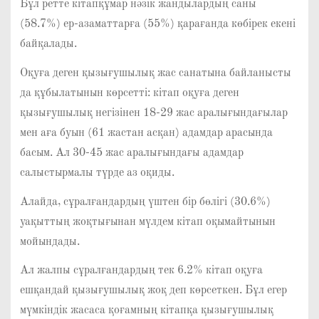
Бұл ретте кітапқұмар нәзік жандылардың саны
(58.7%) ер-азаматтарға (55%) қарағанда көбірек екені
байқалады.
Оқуға деген қызығушылық жас санатына байланысты
да құбылатынын көрсетті: кітап оқуға деген
қызығушылық негізінен 18-29 жас аралығындағылар
мен аға буын (61 жастан асқан) адамдар арасында
басым. Ал 30-45 жас аралығындағы адамдар
салыстырмалы түрде аз оқиды.
Алайда, сұралғандардың үштен бір бөлігі (30.6%)
уақыттың жоқтығынан мүлдем кітап оқымайтынын
мойындады.
Ал жалпы сұралғандардың тек 6.2% кітап оқуға
ешқандай қызығушылық жоқ деп көрсеткен. Бұл егер
мүмкіндік жасаса қоғамның кітапқа қызығушылық