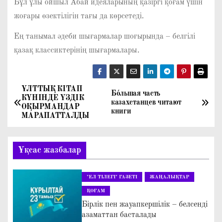
Бұл ұлы ойшыл Абай идеяларының қазіргі қоғам үшін
жоғары өзектілігін тағы да көрсетеді.
Ең танымал әдеби шығармалар шоғырында – белгілі
қазақ классиктерінің шығармалары.
ҰЛТТЫҚ КІТАП
Н
Бо́льшая часть
КҮНІНДЕ ҮЗДІК
казахстанцев читают
ОҚЫРМАНДАР
а
книги
МАРАПАТТАЛДЫ
в
Ұқсас жазбалар
и
г
"ЕЛ ТІЛЕГІ" ГАЗЕТІ
ЖАҢАЛЫҚТАР
ҚОҒАМ
а
Бірлік пен жауапкершілік – белсенді
азаматтан басталады
ц