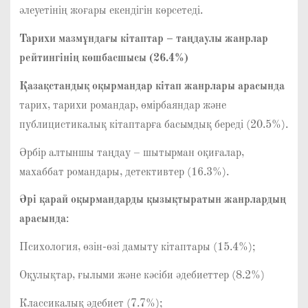
әлеуетінің жоғары екендігін көрсетеді.
Тарихи мазмұндағы кітаптар – таңдаулы жанрлар
рейтингінің көшбасшысы (26.4%)
Қазақстандық оқырмандар кітап жанрлары арасында
тарих, тарихи романдар, өмірбаяндар және
публицистикалық кітаптарға басымдық береді (20.5%).
Әрбір алтыншы таңдау – шытырман оқиғалар,
махаббат романдары, детективтер (16.3%).
Әрі қарай оқырмандарды қызықтыратын жанрлардың
арасында
:
Психология, өзін-өзі дамыту кітаптары (15.4%);
Оқулықтар, ғылыми және кәсіби әдебиеттер (8.2%)
Классикалық әдебиет (7.7%);