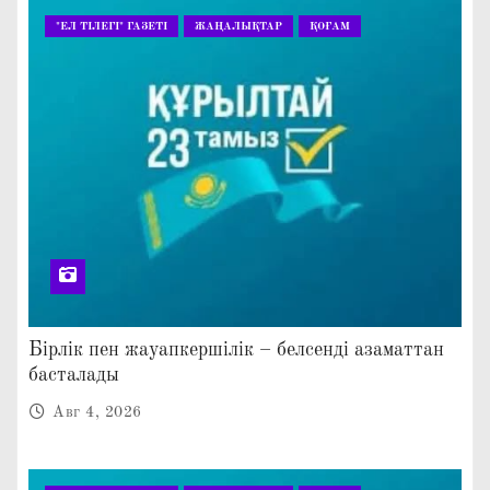
"ЕЛ ТІЛЕГІ" ГАЗЕТІ
ЖАҢАЛЫҚТАР
ҚОҒАМ
Бірлік пен жауапкершілік – белсенді азаматтан
басталады
Авг 4, 2026