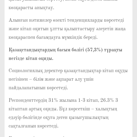
көзқарасты анықтау.
Алынған нәтижелер өзекті тенденцияларды көрсетеді
және кітап оқитын ұлтты қалыптастыру әлеуетін жаңа
көзқараспен бағамдауға мүмкіндік береді.
Қазақстандықтардың
басым бөлігі (57,3%) тұрақты
негізде кітап оқиды.
Социологиялық деректер қазақстандықтар кітап оқуды
негізінен – білім және ақпарат алу үшін
пайдаланатынын көрсетеді.
Респонденттердің 31% жылына 1-3 кітап, 26.3% 3
кітаптан артық оқиды. Бұл көрсеткіш – халықтың
едәуір бөлігінде оқуға деген қызығушылықтың
сақталғанын көрсетеді.