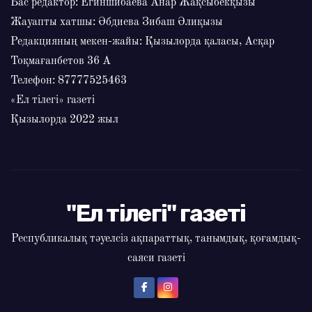
Бас редактор: Егиншибаева Анар Жақсыбекқызы
Жауапты хатшы: Әбдиева Зибаш Әлиқызы
Редакцияның мекен-жайы: Қызылорда қаласы, Асқар
Тоқмағанбетов 36 А
Телефон: 87777525463
«Ел тілегі» газеті
Қызылорда 2022 жыл
"Ел тілегі" газеті
Республикалық тәуелсіз ақпараттық, танымдық, қоғамдық-
саяси газеті