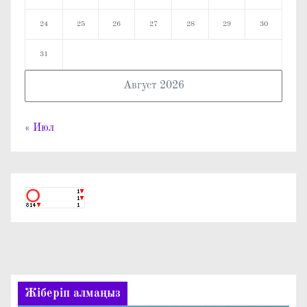
24
25
26
27
28
29
30
31
Август 2026
« Июл
Жіберіп алмаңыз