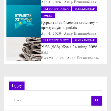
Авг 4, 2026
Анар Егиншибаева
и
"ЕЛ ТІЛЕГІ" ГАЗЕТІ
ЖАҢАЛЫҚТАР
ҚОҒАМ
я
Құрылтайға белсенді атсалысу –
ортақ жауапкершілік
п
Авг 4, 2026
Анар Егиншибаева
о
"ЕЛ ТІЛЕГІ" ГАЗЕТІ
ЖАҢАЛЫҚТАР
№28 (988) Жұма 24 шілде 2026
з
жыл
Июл 24, 2026
Анар Егиншибаева
а
п
и
Іздеу
с
я