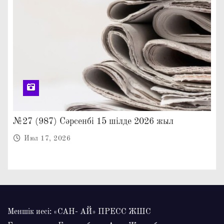
№27 (987) Сәрсенбі 15 шілде 2026 жыл
Июл 17, 2026
Меншік иесі: «САН- АЙ» ПРЕСС ЖШС