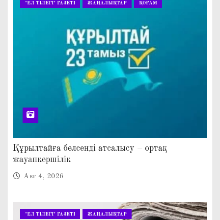
"ЕЛ ТІЛЕГІ" ГАЗЕТІ
ЖАҢАЛЫҚТАР
ҚОҒАМ
Құрылтайға белсенді атсалысу – ортақ
жауапкершілік
Авг 4, 2026
"ЕЛ ТІЛЕГІ" ГАЗЕТІ
ЖАҢАЛЫҚТАР