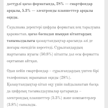
дәстүрлі қағаз форматында, 28% — смартфондар
арқылы, 5.3% — электронды планшеттер арқылы
оқиды.
Сауалнама деректері цифрлы форматың кең таралуына
қарамастан,
қағаз баспадан шыққан кітаптардың
танымалдылығы
қазақстандықтар арасында әлі де
жоғары екендігін көрсетеді. Сұралғандардың
жартысына жуығы (50.8%) кітапты дәл осы форматта
оқитынын айтқан.
Одан кейін смартфондар – сұралғандардың үштен бірі
телефонның экранынан оқиды (28%).
Қазақстандықтар кітап оқу үшін пайдаланатын басқа
да цифрлық тасымалдаушылар қатарында –
электрондық планшеттер (5.3%) және компьютерлер
(3.8%) саналады.