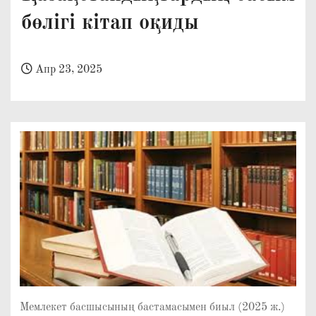
о
бөлігі кітап оқиды
м
у
Апр 23, 2025
Мемлекет басшысының бастамасымен биыл (2025 ж.)