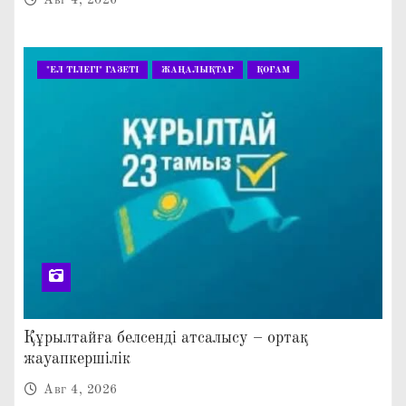
"ЕЛ ТІЛЕГІ" ГАЗЕТІ
ЖАҢАЛЫҚТАР
ҚОҒАМ
Құрылтайға белсенді атсалысу – ортақ
жауапкершілік
Авг 4, 2026