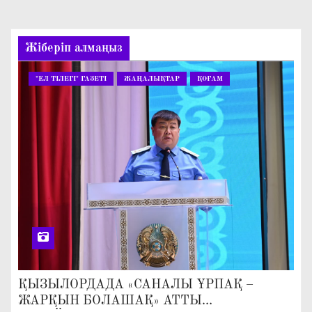
Жіберіп алмаңыз
"ЕЛ ТІЛЕГІ" ГАЗЕТІ
ЖАҢАЛЫҚТАР
ҚОҒАМ
ҚЫЗЫЛОРДАДА «САНАЛЫ ҰРПАҚ –
ЖАРҚЫН БОЛАШАҚ» АТТЫ