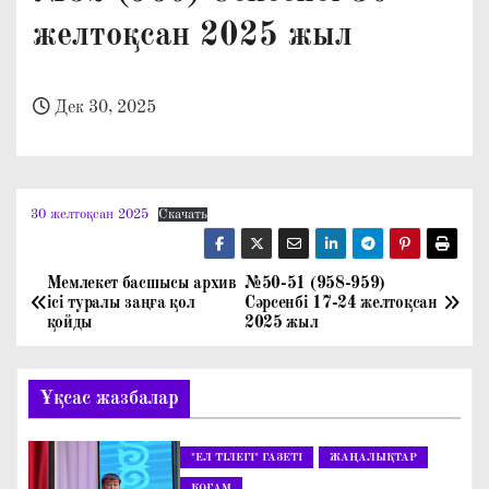
о
желтоқсан 2025 жыл
м
у
Дек 30, 2025
30 желтоқсан 2025
Скачать
Мемлекет басшысы архив
№50-51 (958-959)
Н
ісі туралы заңға қол
Сәрсенбі 17-24 желтоқсан
қойды
2025 жыл
а
в
Ұқсас жазбалар
и
"ЕЛ ТІЛЕГІ" ГАЗЕТІ
ЖАҢАЛЫҚТАР
г
ҚОҒАМ