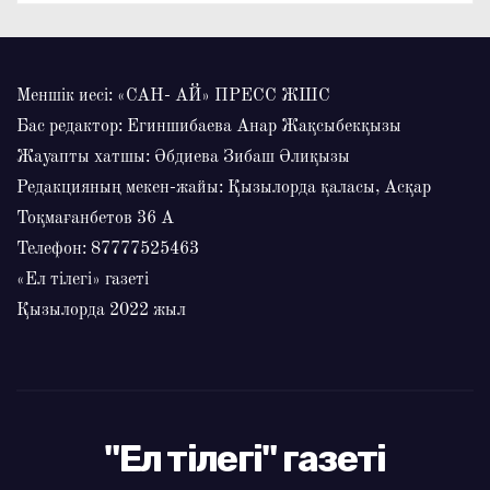
Меншік иесі: «САН- АЙ» ПРЕСС ЖШС
Бас редактор: Егиншибаева Анар Жақсыбекқызы
Жауапты хатшы: Әбдиева Зибаш Әлиқызы
Редакцияның мекен-жайы: Қызылорда қаласы, Асқар
Тоқмағанбетов 36 А
Телефон: 87777525463
«Ел тілегі» газеті
Қызылорда 2022 жыл
"Ел тілегі" газеті