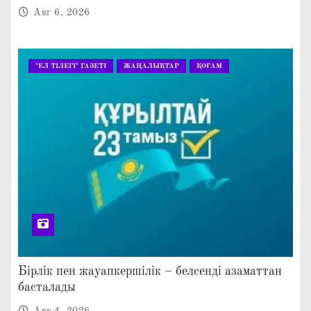
КЕҢЕЙТІЛГЕН МӘЖІЛІС ӨТТІ
Авг 6, 2026
"ЕЛ ТІЛЕГІ" ГАЗЕТІ
ЖАҢАЛЫҚТАР
ҚОҒАМ
Бірлік пен жауапкершілік – белсенді азаматтан
басталады
Авг 4, 2026