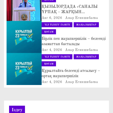
а
ҚЫЗЫЛОРДАДА «САНАЛЫ
ҰРПАҚ – ЖАРҚЫН
ц
БОЛАШАҚ» АТТЫ
Авг 6, 2026
Анар Егиншибаева
КЕҢЕЙТІЛГЕН МӘЖІЛІС ӨТТІ
"ЕЛ ТІЛЕГІ" ГАЗЕТІ
ЖАҢАЛЫҚТАР
и
ҚОҒАМ
я
Бірлік пен жауапкершілік – белсенді
азаматтан басталады
п
Авг 4, 2026
Анар Егиншибаева
"ЕЛ ТІЛЕГІ" ГАЗЕТІ
ЖАҢАЛЫҚТАР
о
ҚОҒАМ
з
Құрылтайға белсенді атсалысу –
ортақ жауапкершілік
а
Авг 4, 2026
Анар Егиншибаева
п
и
Іздеу