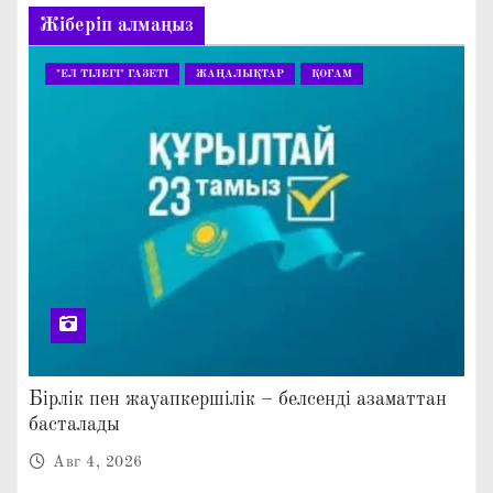
Жіберіп алмаңыз
"ЕЛ ТІЛЕГІ" ГАЗЕТІ
ЖАҢАЛЫҚТАР
ҚОҒАМ
Бірлік пен жауапкершілік – белсенді азаматтан
басталады
Авг 4, 2026