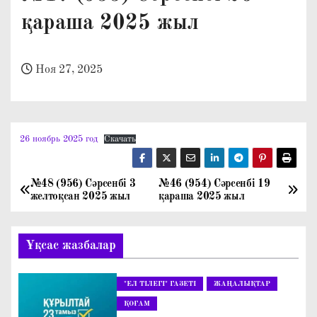
о
қараша 2025 жыл
м
у
Ноя 27, 2025
26 ноябрь 2025 год
Скачать
№48 (956) Сәрсенбі 3
№46 (954) Сәрсенбі 19
Н
желтоқсан 2025 жыл
қараша 2025 жыл
а
Ұқсас жазбалар
в
и
"ЕЛ ТІЛЕГІ" ГАЗЕТІ
ЖАҢАЛЫҚТАР
г
ҚОҒАМ