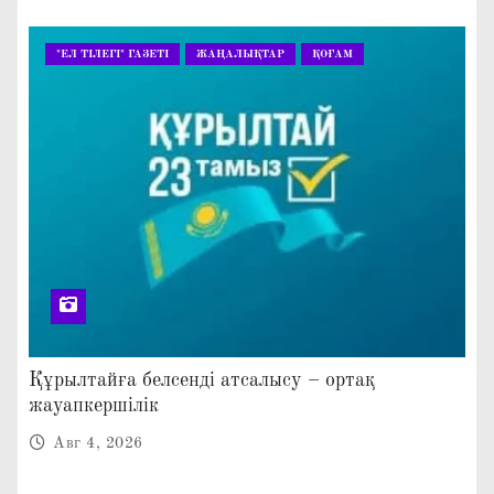
"ЕЛ ТІЛЕГІ" ГАЗЕТІ
ЖАҢАЛЫҚТАР
ҚОҒАМ
Құрылтайға белсенді атсалысу – ортақ
жауапкершілік
Авг 4, 2026