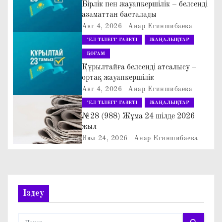
Бірлік пен жауапкершілік – белсенді
а
азаматтан басталады
Авг 4, 2026
Анар Егиншибаева
ц
"ЕЛ ТІЛЕГІ" ГАЗЕТІ
ЖАҢАЛЫҚТАР
и
ҚОҒАМ
Құрылтайға белсенді атсалысу –
я
ортақ жауапкершілік
Авг 4, 2026
Анар Егиншибаева
п
"ЕЛ ТІЛЕГІ" ГАЗЕТІ
ЖАҢАЛЫҚТАР
№28 (988) Жұма 24 шілде 2026
о
жыл
з
Июл 24, 2026
Анар Егиншибаева
а
п
Іздеу
и