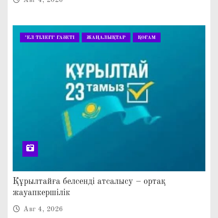
"ЕЛ ТІЛЕГІ" ГАЗЕТІ
ЖАҢАЛЫҚТАР
ҚОҒАМ
Құрылтайға белсенді атсалысу – ортақ
жауапкершілік
Авг 4, 2026