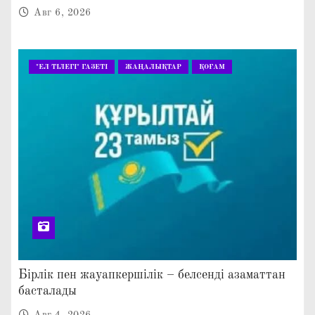
КЕҢЕЙТІЛГЕН МӘЖІЛІС ӨТТІ
Авг 6, 2026
"ЕЛ ТІЛЕГІ" ГАЗЕТІ
ЖАҢАЛЫҚТАР
ҚОҒАМ
Бірлік пен жауапкершілік – белсенді азаматтан
басталады
Авг 4, 2026