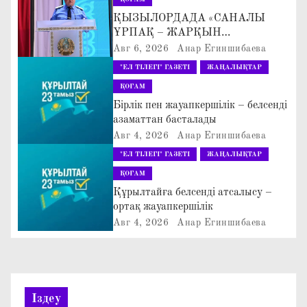
а
ҚЫЗЫЛОРДАДА «САНАЛЫ
ҰРПАҚ – ЖАРҚЫН
ц
БОЛАШАҚ» АТТЫ
Авг 6, 2026
Анар Егиншибаева
КЕҢЕЙТІЛГЕН МӘЖІЛІС ӨТТІ
"ЕЛ ТІЛЕГІ" ГАЗЕТІ
ЖАҢАЛЫҚТАР
и
ҚОҒАМ
я
Бірлік пен жауапкершілік – белсенді
азаматтан басталады
п
Авг 4, 2026
Анар Егиншибаева
"ЕЛ ТІЛЕГІ" ГАЗЕТІ
ЖАҢАЛЫҚТАР
о
ҚОҒАМ
з
Құрылтайға белсенді атсалысу –
ортақ жауапкершілік
а
Авг 4, 2026
Анар Егиншибаева
п
и
Іздеу