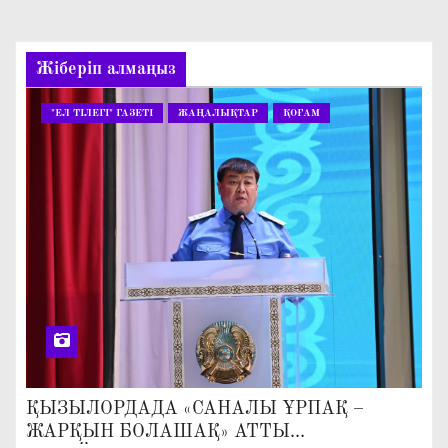
Жіберіп алмаңыз
"ЕЛ ТІЛЕГІ" ГАЗЕТІ
ЖАҢАЛЫҚТАР
ҚОҒАМ
ҚЫЗЫЛОРДАДА «САНАЛЫ ҰРПАҚ –
ЖАРҚЫН БОЛАШАҚ» АТТЫ