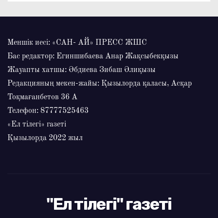
Меншік иесі: «САН- АЙ» ПРЕСС ЖШС
Бас редактор: Егиншибаева Анар Жақсыбекқызы
Жауапты хатшы: Әбдиева Зибаш Әлиқызы
Редакцияның мекен-жайы: Қызылорда қаласы, Асқар
Тоқмағанбетов 36 А
Телефон: 87777525463
«Ел тілегі» газеті
Қызылорда 2022 жыл
"Ел тілегі" газеті