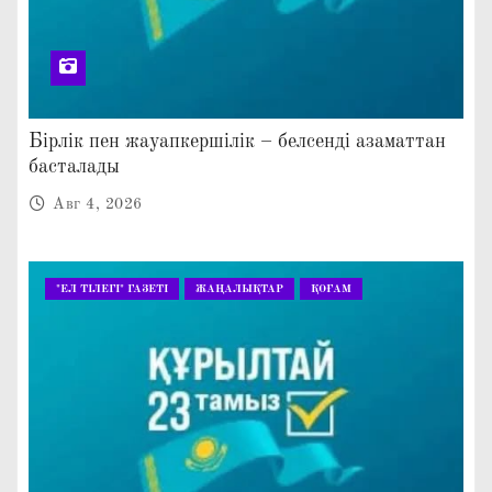
Бірлік пен жауапкершілік – белсенді азаматтан
басталады
Авг 4, 2026
"ЕЛ ТІЛЕГІ" ГАЗЕТІ
ЖАҢАЛЫҚТАР
ҚОҒАМ