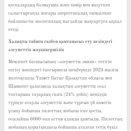
қоспалардың болмауына және көмір мен мазутпен
салыстырғанда жоғары энергетикалық тиімділікке
байланысты экологиялық жағдайды жақсартуға ықпал
етеді.
Халықты табиғи газбен қамтамасыз ету кезіндегі
әлеуметтік жауапкершілік
Мемлекет басшысының «әлеуметтік әмиян» тетігін
енгізу жөніндегі тапсырмасы шеңберінде 2024 жылғы
желтоқсанда Үкімет Батыс Қазақстан облысы мен
Шымкент қаласында халықтың әлеуметтік осал
топтарына тауарлық газға (24% дейін) жеңілдік
түрінде атаулы әлеуметтік және тұрғын үй көмегін
ұсыну бойынша пилоттық жобаны іске қосты,
осылайша 6000-нан астам адамды қамтыды. Пилоттық
жобаның қорытындысы бойынша аталған тетік бүкіл