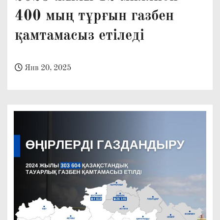
о
400 мың тұрғын газбен
м
қамтамасыз етіледі
у
Янв 20, 2025