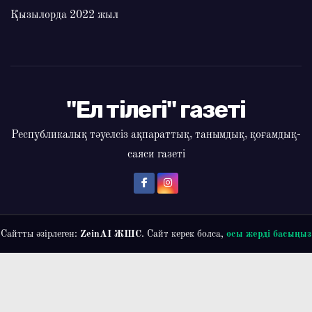
Қызылорда 2022 жыл
"Ел тілегі" газеті
Республикалық тәуелсіз ақпараттық, танымдық, қоғамдық-
саяси газеті
Сайтты әзірлеген:
ZeinAI ЖШС
. Сайт керек болса,
осы жерді басыңыз