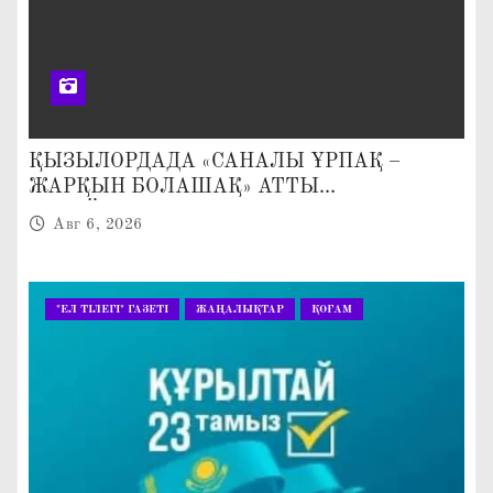
ҚЫЗЫЛОРДАДА «САНАЛЫ ҰРПАҚ –
ЖАРҚЫН БОЛАШАҚ» АТТЫ
КЕҢЕЙТІЛГЕН МӘЖІЛІС ӨТТІ
Авг 6, 2026
"ЕЛ ТІЛЕГІ" ГАЗЕТІ
ЖАҢАЛЫҚТАР
ҚОҒАМ