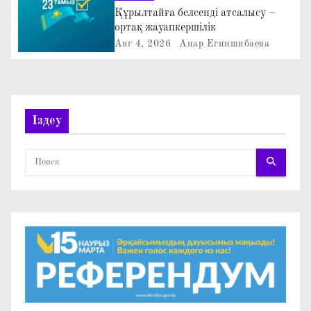
з
Құрылтайға белсенді атсалысу –
ортақ жауапкершілік
а
Авг 4, 2026
Анар Егиншибаева
п
и
Іздеу
с
я
м