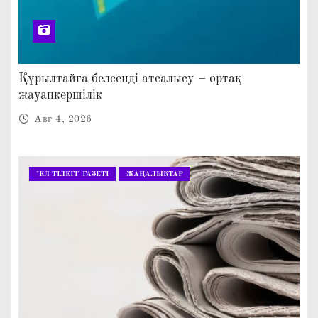
Құрылтайға белсенді атсалысу – ортақ
жауапкершілік
Авг 4, 2026
"ЕЛ ТІЛЕГІ" ГАЗЕТІ
ЖАҢАЛЫҚТАР