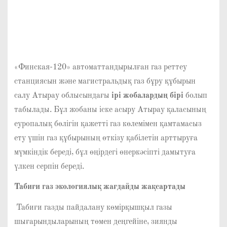
«Финская-120» автоматтандырылған газ реттеу
станциясын және магистральдық газ бұру құбырын
салу Атырау облысындағы
ірі жобалардың бірі
болып
табылады. Бұл жобаны іске асыру Атырау қаласының
еуропалық бөлігін қажетті газ көлемімен қамтамасыз
ету үшін газ құбырының өткізу қабілетін арттыруға
мүмкіндік береді, бұл өңірдегі өнеркәсіпті дамытуға
үлкен серпін береді.
Табиғи газ экологиялық жағдайды жақсартады
Табиғи газды пайдалану көмірқышқыл газы
шығарындыларының төмен деңгейіне, зиянды