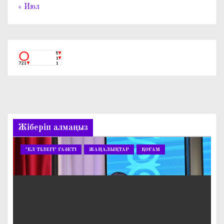
« Июл
Жіберіп алмаңыз
"ЕЛ ТІЛЕГІ" ГАЗЕТІ
ЖАҢАЛЫҚТАР
ҚОҒАМ