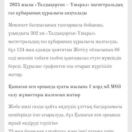
2025 жылы «Талдықорған – Үшарал» магистральдық
газ құбырының құрылысы аяқталады
Мемлекет басшысының тапсырмасы бойынша,
ұзындығы 302 км «Талдықорған-Үшарал»
магистральдық газ құбырының құрылысы жалғасуда,
бұл 124 мың адамды қамтитын Жетісу облысының 66
елді мекенін табиғи газбен қамтамасыз етуге мүмкіндік
береді. Құрылыс графиктен оза отырып жүргізіліп
жатыр.
Қашаған кен орнында қуаты жылына 1 млрд м3 МӨЗ
салу жұмыстары жалғасып жатыр
Жоба шикі газды қайта өңдеудің ұлттық бағдарламасы
шеңберінде іске асырылуда, бұл Қашаған кен орнынан
мұнай өндіруді тәулігіне
25 мың баррельге ұлғайтуға және ішкі тұтыну үшін