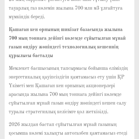
тауарлық газ көлемін жылына 700 млн м3 ұлғайтуға
мүмкіндік береді.
Қашаған кен орнының шикізат базасында жылына
700 мың тоннаға дейінгі көлемде сұйытылған мұнай
газын өндіру жөніндегі технологиялық кешеннің
құрылысы басталды
Мемлекет басшысының тапсырмасы бойынша еліміздің
энергетикалық қауіпсіздігін қамтамасыз ету үшін ҚР
Үкіметі мен Қашаған кен орнының акционерлері
арасында жылына 700 мың тоннаға дейінгі көлемде
сұйытылған мұнай газын өндіру жөніндегі кешен салу
туралы стратегиялық келісімге қол жеткізілді.
2026 жылдан бастап сұйытылған мұнай газының
қосымша көлемі халықты автогазбен қамтамасыз етеді