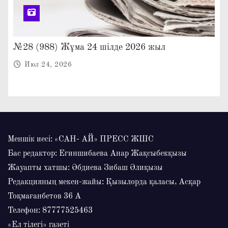
№28 (988) Жұма 24 шілде 2026 жыл
Июл 24, 2026
Меншік иесі: «САН- АЙ» ПРЕСС ЖШС
Бас редактор: Егиншибаева Анар Жақсыбекқызы
Жауапты хатшы: Әбдиева Зибаш Әлиқызы
Редакцияның мекен-жайы: Қызылорда қаласы, Асқар
Тоқмағанбетов 36 А
Телефон: 87777525463
«Ел тілегі» газеті