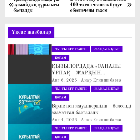
Н
әуежайдың құрылысы
400 тысяч человек будут
басталды
обеспечены газом
а
в
Ұқсас жазбалар
и
"ЕЛ ТІЛЕГІ" ГАЗЕТІ
ЖАҢАЛЫҚТАР
г
ҚОҒАМ
а
ҚЫЗЫЛОРДАДА «САНАЛЫ
ҰРПАҚ – ЖАРҚЫН
ц
БОЛАШАҚ» АТТЫ
Авг 6, 2026
Анар Егиншибаева
КЕҢЕЙТІЛГЕН МӘЖІЛІС ӨТТІ
"ЕЛ ТІЛЕГІ" ГАЗЕТІ
ЖАҢАЛЫҚТАР
и
ҚОҒАМ
я
Бірлік пен жауапкершілік – белсенді
азаматтан басталады
п
Авг 4, 2026
Анар Егиншибаева
"ЕЛ ТІЛЕГІ" ГАЗЕТІ
ЖАҢАЛЫҚТАР
о
ҚОҒАМ