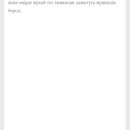
және өңірде мұнай-газ химиясын дамытуға мүмкіндік
береді.