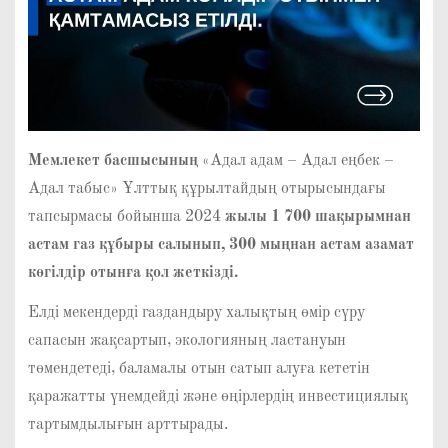
Мемлекет басшысының
«Адал адам – Адал еңбек –
Адал табыс» Ұлттық құрылтайдың отырысындағы
тапсырмасы бойынша 2024
жылы 1 700 шақырымнан
астам газ құбыры салынып, 300 мыңнан астам азамат
көгілдір отынға қол жеткізді.
Елді мекендерді газдандыру халықтың өмір сүру
сапасын жақсартып, экологияның ластануын
төмендетеді, баламалы отын сатып алуға кететін
қаражатты үнемдейді және өңірлердің инвестициялық
тартымдылығын арттырады.