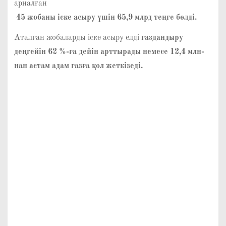
арналған
45 жобаны іске асыру үшін
65,9 млрд теңге бөлді.
Аталған жобаларды іске асыру елді
газдандыру
деңгейін 62 %-ға дейін арттырады немесе 12,4 млн-
нан астам адам газға қол жеткізеді.