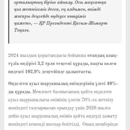
орталықтың біріне айналу. Осы мақсатқа
қол жеткіземіз десек, ең алдымен, өнімді
жоғары деңгейде өңдеуге көшуіміз
қажет», — ҚР Президенті Қасым-Жомарт
Тоқаев.
2024 жылдың қорытындысы бойынша
отандық азық-
түлік өндірісі 3,2 трлн теңгені
құрады, нақты көлем
индексі 102,9% деңгейінде қалыптасты
.
Өңделген ауыл шаруашылық өнімдерінің үлесі 40%-
ды құрады.
Мемлекет басшысының қайта өңделген
ауыл шаруашылығы өнімінің үлесін 70%-ға жеткізу
жөніндегі тапсырмасын орындау үшін 2028 жылға
дейін ауыл шаруашылық өнімін қайта өңдеуді дамыту
жөніндегі кешенді жоспар бекітілді. Оның шеңберінде