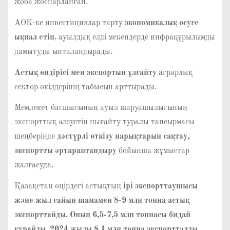
жоба жоспарланған.
АӨК-ке инвестициялар тарту
экономикалық өсуге
ықпал етіп
, ауылдық елді мекендерде инфрақұрылымды
дамытуды ынталандырады.
Астық өндірісі мен экспортын ұлғайту
аграрлық
сектор өкілдерінің табысын арттырады.
Мемлекет басшысының ауыл шаруашылығының
экспорттық әлеуетін нығайту туралы тапсырмасы
шеңберінде
дәстүрлі өткізу нарықтарын сақтау,
экспортты әртараптандыру
бойынша жұмыстар
жалғасуда.
Қазақстан өңірдегі астықтың
ірі экспорттаушысы
және жыл сайын шамамен 8-9 млн тонна астық
экспорттайды. Оның 6,5-7,5 млн тоннасы бидай
құрайды. 2024 жылы 8,1 млн тонна экспортталды.