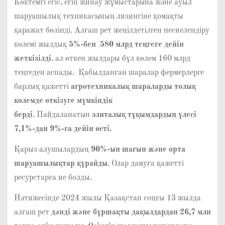
Көктемгі егіс, егін жинау жұмыстарына және ауыл
шаруашылық техникасының лизингіне қомақты
қаражат бөлінді. Алғаш рет жеңілдетілген несиелендіру
көлемі жылдық
5%-бен 580 млрд теңгеге дейін
жеткізілді
, ал өткен жылдары бұл көлем 160 млрд
теңгеден аспады. Қабылданған шаралар фермерлерге
барлық қажетті
агротехникалық шараларды толық
көлемде өткізуге мүмкіндік
берді
. Пайдаланатын
элиталық тұқымдардың үлесі
7,1%-дан 9%-ға дейін өсті.
Қарыз алушылардың
90%-ын шағын және орта
шаруашылықтар құрайды
. Олар дамуға қажетті
ресурстарға ие болды.
Нәтижесінде 2024 жылы Қазақстан соңғы 13 жылда
алғаш рет
дәнді және бұршақты дақылдардан 26,7 млн