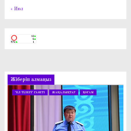
« Июл
Жіберіп алмаңыз
"ЕЛ ТІЛЕГІ" ГАЗЕТІ
ЖАҢАЛЫҚТАР
ҚОҒАМ