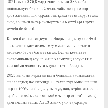
2024 жылы
279,6 млрд теңге сомаға 286 жоба
пайдалануға берілді
. Өсімдік майы мен ұн өндірісін
қоса алғанда, ішкі сұранысты қанағаттандыруға ғана
емес, сонымен қатар экспорттық әлеуетті арттыруға
мүмкіндік береді.
Кешенді жоспар өңдеуші кәсіпорындарды қолжетімді
шикізатпен қамтамасыз етуге және жеңілдетілген
несиелер беруге бағытталған.
Бұл өз кезегінде
экономиканың өсуіне және халықтың әлеуметтік
жағдайын жақсартуға ықпал ететін болады.
2023 жылдың қорытындысы бойынша қабылданған
шаралардың нәтижесінде 11 тауар түрі бойынша ішкі
нарық 100%-ға (бидай ұны, тұз, нан, күріш, макарон,
күнбағыс майы, картоп, қой еті, сиыр еті, сәбіз, қияр)
қамтамасыз етілді. Ал 13 азық-түлік тауарлары