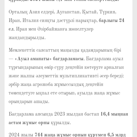
Орталық Азия елдері, Ауғанстан, Қытай, Түркия,
Иран, Италия сияқты дәстүрлі нарықтар,
барлығы 24
ел
. Иран мен Әзірбайжанға жөнелтулер
жандандырылды.
Мемлекеттік саясаттың маңызды қадамдарының бірі
—
«Ауыл аманаты» бағдарламасы
. Бағдарлама ауыл
тұрғындарының өмір сүру деңгейін көтеруге арналған
және жалпы әлеуметтік мультипликативті әсер береді:
әрбір жаңа агрожоба жұмыссыздық деңгейін
төмендетуге ықпал ете отырып, ауылда жаңа жұмыс
орындарын ашады.
Бағдарлама аясында 2023 жылдан бастап
16,4 мыңнан
астам жұмыс орны
құрылды.
2024 жылы
744 жаңа жұмыс орнын құрумен 6,5 млрд