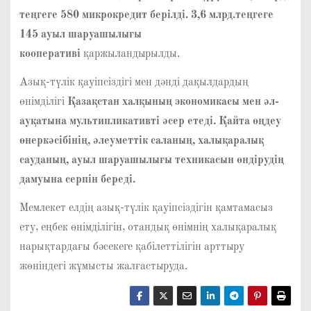
теңгеге 580 микрокредит берілді. 3,6 млрд.теңгеге
145 ауыл шаруашылығы
кооперативі
қаржыландырылды.
Азық-түлік қауіпсіздігі мен дәнді дақылдардың
өнімділігі
Қазақстан халқының экономикасы мен әл-
ауқатына мультипликативті әсер етеді. Қайта өңдеу
өнеркәсібінің, әлеуметтік саланың, халықаралық
сауданың, ауыл шаруашылығы техникасын өндірудің
дамуына серпін береді.
Мемлекет елдің азық-түлік қауіпсіздігін қамтамасыз
ету, еңбек өнімділігін, отандық өнімнің халықаралық
нарықтардағы бәсекеге қабілеттілігін арттыру
жөніндегі жұмысты жалғастыруда.