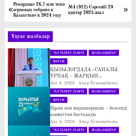
Рекордные 26,7 млн тонн
Н
№4 (912) Сәрсенбі 29
зерновых собрано в
қаңтар 2025 жыл
Казахстане в 2024 году
а
в
Ұқсас жазбалар
и
"ЕЛ ТІЛЕГІ" ГАЗЕТІ
ЖАҢАЛЫҚТАР
г
ҚОҒАМ
а
ҚЫЗЫЛОРДАДА «САНАЛЫ
ҰРПАҚ – ЖАРҚЫН
ц
БОЛАШАҚ» АТТЫ
Авг 6, 2026
Анар Егиншибаева
КЕҢЕЙТІЛГЕН МӘЖІЛІС ӨТТІ
"ЕЛ ТІЛЕГІ" ГАЗЕТІ
ЖАҢАЛЫҚТАР
и
ҚОҒАМ
я
Бірлік пен жауапкершілік – белсенді
азаматтан басталады
п
Авг 4, 2026
Анар Егиншибаева
"ЕЛ ТІЛЕГІ" ГАЗЕТІ
ЖАҢАЛЫҚТАР
о