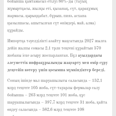
бойынша қамтамасыз етілуі 80%-ды (тауық
жұмыртқасы, жылқы еті, қызанақ, сүт, қарақұмық
жармасы, қырыққабат, бұрыш, пияз, асхана
қызылшасы, ашытылған сүт өнімдері, май, алма)
құрайды.
Импортқа тәуелділікті азайту мақсатында 2027 жылға
дейін жалпы сомасы 2,1 трлн теңгені құрайтын 570
жобаны іске асыру жоспарланған. Бұл
ауылдардағы
әлеуметтік инфрақұрылымды жақсарту мен өмір сүру
деңгейін көтеру үшін қосымша мүмкіндіктер береді.
Соның ішінде мал шаруашылығы саласында – 152,1
млрд теңгеге 105 жоба, сүт-тауарлы фермалар салу
бойынша – 263 млрд теңгеге 101 жоба, құс
шаруашылығында – 397,7 млрд теңгеге 31 жоба, қайта
өңдеу саласында – 582,6 млрд теңгеге 108