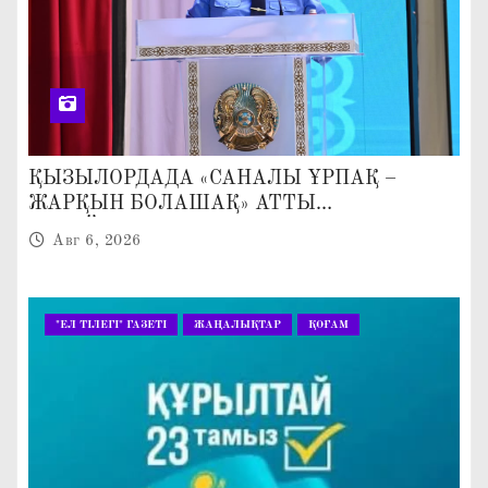
ҚЫЗЫЛОРДАДА «САНАЛЫ ҰРПАҚ –
ЖАРҚЫН БОЛАШАҚ» АТТЫ
КЕҢЕЙТІЛГЕН МӘЖІЛІС ӨТТІ
Авг 6, 2026
"ЕЛ ТІЛЕГІ" ГАЗЕТІ
ЖАҢАЛЫҚТАР
ҚОҒАМ