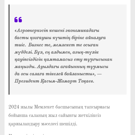
«Агроөнеркәсіп кешені экономикадағы
басты қозғаушы күштің біріне айналуға
тиіс. Бизнес те, мемлекет те осыған
мүдделі. Бұл, ең алдымен, азық-түлік
қауіпсіздігін қамтамасыз ету тұрғысынан
маңызды. Ауылдағы ағайынның тұрмысы
да осы салаға тікелей байланысты», —
Президент Қасым-Жомарт Тоқаев.
2024 жылы Мемлекет басшысының тапсырмасы
бойынша саланың жыл сайынғы жеткіліксіз
қаржыландыру мәселесі шешілді.