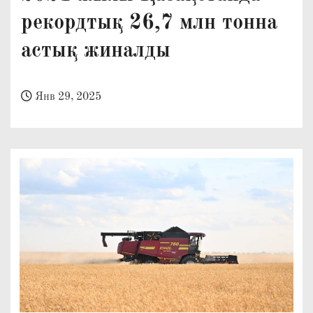
о
рекордтық 26,7 млн тонна
м
астық жиналды
у
Янв 29, 2025