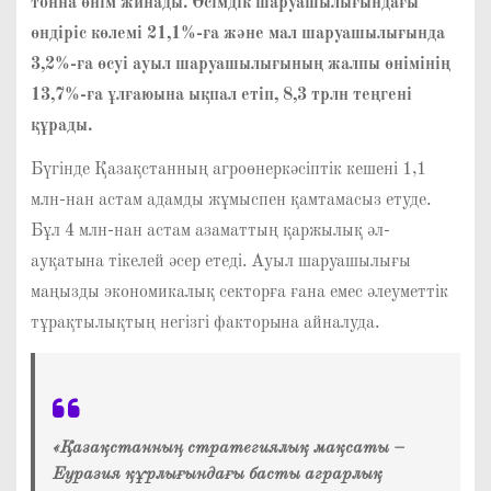
тонна өнім жинады. Өсімдік шаруашылығындағы
өндіріс көлемі 21,1%-ға және мал шаруашылығында
3,2%-ға өсуі ауыл шаруашылығының жалпы өнімінің
13,7%-ға ұлғаюына ықпал етіп, 8,3 трлн теңгені
құрады.
Бүгінде Қазақстанның агроөнеркәсіптік кешені 1,1
млн-нан астам адамды жұмыспен қамтамасыз етуде.
Бұл 4 млн-нан астам азаматтың қаржылық әл-
ауқатына тікелей әсер етеді. Ауыл шаруашылығы
маңызды экономикалық секторға ғана емес әлеуметтік
тұрақтылықтың негізгі факторына айналуда.
«Қазақстанның стратегиялық мақсаты –
Еуразия құрлығындағы басты аграрлық