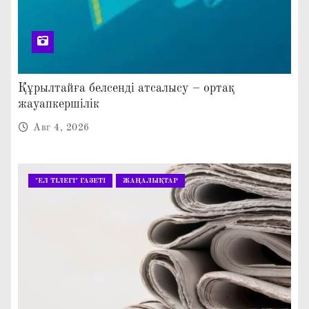
Құрылтайға белсенді атсалысу – ортақ
жауапкершілік
Авг 4, 2026
"ЕЛ ТІЛЕГІ" ГАЗЕТІ
ЖАҢАЛЫҚТАР