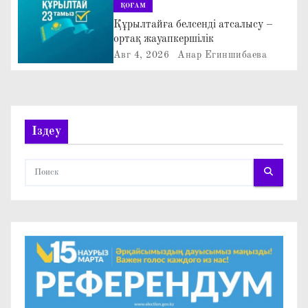
ҚОҒАМ
з
Құрылтайға белсенді атсалысу –
ортақ жауапкершілік
а
Авг 4, 2026
Анар Егиншибаева
п
и
Іздеу
с
я
м