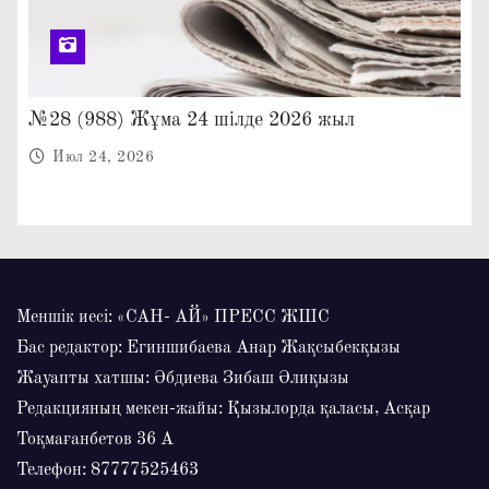
№28 (988) Жұма 24 шілде 2026 жыл
Июл 24, 2026
Меншік иесі: «САН- АЙ» ПРЕСС ЖШС
Бас редактор: Егиншибаева Анар Жақсыбекқызы
Жауапты хатшы: Әбдиева Зибаш Әлиқызы
Редакцияның мекен-жайы: Қызылорда қаласы, Асқар
Тоқмағанбетов 36 А
Телефон: 87777525463