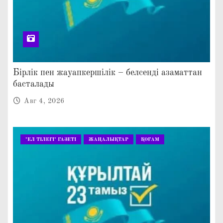
Бірлік пен жауапкершілік – белсенді азаматтан
басталады
Авг 4, 2026
"ЕЛ ТІЛЕГІ" ГАЗЕТІ
ЖАҢАЛЫҚТАР
ҚОҒАМ