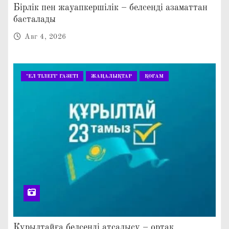
Бірлік пен жауапкершілік – белсенді азаматтан
басталады
Авг 4, 2026
"ЕЛ ТІЛЕГІ" ГАЗЕТІ
ЖАҢАЛЫҚТАР
ҚОҒАМ
Құрылтайға белсенді атсалысу – ортақ