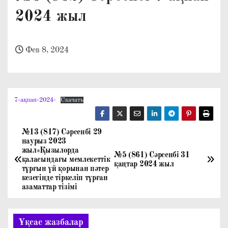
о
2024 жыл
м
у
Фев 8, 2024
7-ақпан-2024-
Скачать
№13 (817) Сәрсенбі 29
Н
наурыз 2023
жыл«Қызылорда
а
№5 (861) Сәрсенбі 31
қаласындағы мемлекеттік
қаңтар 2024 жыл
тұрғын үй қорынан пәтер
в
кезегінде тіркеліп тұрған
азаматтар тізімі
и
г
Ұқсас жазбалар