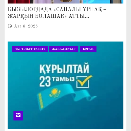
ҚЫЗЫЛОРДАДА «САНАЛЫ ҰРПАҚ –
ЖАРҚЫН БОЛАШАҚ» АТТЫ
КЕҢЕЙТІЛГЕН МӘЖІЛІС ӨТТІ
Авг 6, 2026
"ЕЛ ТІЛЕГІ" ГАЗЕТІ
ЖАҢАЛЫҚТАР
ҚОҒАМ