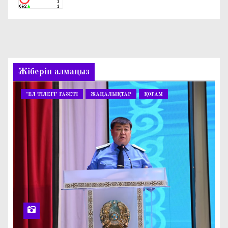
Жіберіп алмаңыз
"ЕЛ ТІЛЕГІ" ГАЗЕТІ
ЖАҢАЛЫҚТАР
ҚОҒАМ