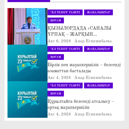
а
"ЕЛ ТІЛЕГІ" ГАЗЕТІ
ЖАҢАЛЫҚТАР
ц
ҚОҒАМ
ҚЫЗЫЛОРДАДА «САНАЛЫ
и
ҰРПАҚ – ЖАРҚЫН
БОЛАШАҚ» АТТЫ
Авг 6, 2026
Анар Егиншибаева
я
КЕҢЕЙТІЛГЕН МӘЖІЛІС ӨТТІ
"ЕЛ ТІЛЕГІ" ГАЗЕТІ
ЖАҢАЛЫҚТАР
п
ҚОҒАМ
Бірлік пен жауапкершілік – белсенді
о
азаматтан басталады
Авг 4, 2026
Анар Егиншибаева
з
"ЕЛ ТІЛЕГІ" ГАЗЕТІ
ЖАҢАЛЫҚТАР
а
ҚОҒАМ
Құрылтайға белсенді атсалысу –
п
ортақ жауапкершілік
Авг 4, 2026
Анар Егиншибаева
и