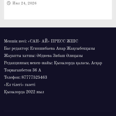
Июл 24, 2026
Меншік иесі: «САН- АЙ» ПРЕСС ЖШС
Бас редактор: Егиншибаева Анар Жақсыбекқызы
Жауапты хатшы: Әбдиева Зибаш Әлиқызы
Редакцияның мекен-жайы: Қызылорда қаласы, Асқар
Тоқмағанбетов 36 А
Телефон: 87777525463
«Ел тілегі» газеті
Қызылорда 2022 жыл