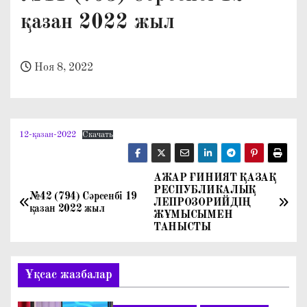
о
қазан 2022 жыл
м
у
Ноя 8, 2022
12-қазан-2022
Скачать
АЖАР ҒИНИЯТ ҚАЗАҚ
Н
РЕСПУБЛИКАЛЫҚ
№42 (794) Сәрсенбі 19
ЛЕПРОЗОРИЙДIҢ
а
қазан 2022 жыл
ЖҰМЫСЫМЕН
ТАНЫСТЫ
в
и
Ұқсас жазбалар
г