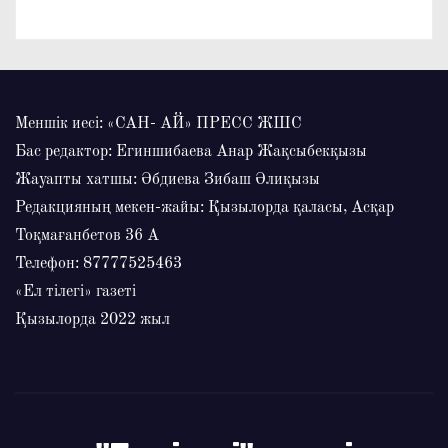
Меншік иесі: «САН- АЙ» ПРЕСС ЖШС
Бас редактор: Егиншибаева Анар Жақсыбекқызы
Жауапты хатшы: Әбдиева Зибаш Әлиқызы
Редакцияның мекен-жайы: Қызылорда қаласы, Асқар
Тоқмағанбетов 36 А
Телефон: 87777525463
«Ел тілегі» газеті
Қызылорда 2022 жыл