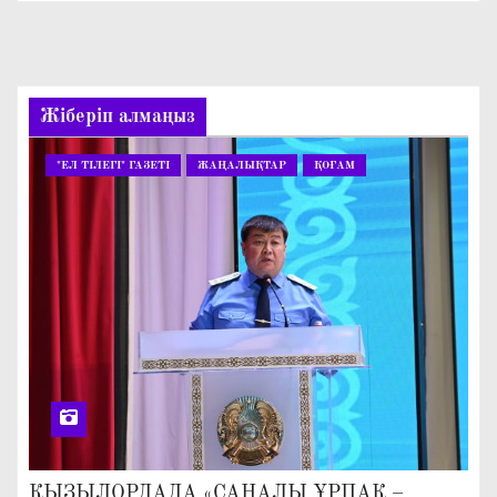
Жіберіп алмаңыз
"ЕЛ ТІЛЕГІ" ГАЗЕТІ
ЖАҢАЛЫҚТАР
ҚОҒАМ
ҚЫЗЫЛОРДАДА «САНАЛЫ ҰРПАҚ –