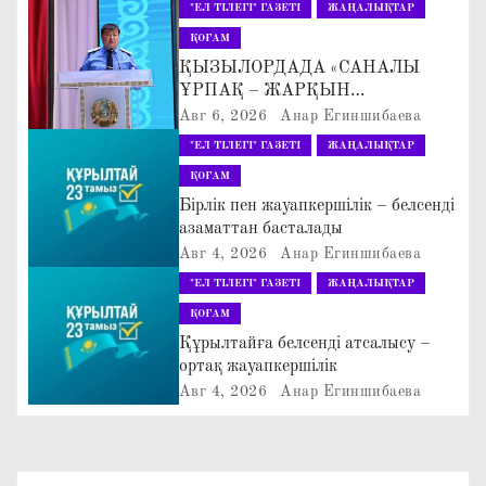
"ЕЛ ТІЛЕГІ" ГАЗЕТІ
ЖАҢАЛЫҚТАР
а
ҚОҒАМ
ҚЫЗЫЛОРДАДА «САНАЛЫ
ц
ҰРПАҚ – ЖАРҚЫН
БОЛАШАҚ» АТТЫ
Авг 6, 2026
Анар Егиншибаева
и
КЕҢЕЙТІЛГЕН МӘЖІЛІС ӨТТІ
"ЕЛ ТІЛЕГІ" ГАЗЕТІ
ЖАҢАЛЫҚТАР
я
ҚОҒАМ
Бірлік пен жауапкершілік – белсенді
п
азаматтан басталады
Авг 4, 2026
Анар Егиншибаева
о
"ЕЛ ТІЛЕГІ" ГАЗЕТІ
ЖАҢАЛЫҚТАР
з
ҚОҒАМ
Құрылтайға белсенді атсалысу –
а
ортақ жауапкершілік
п
Авг 4, 2026
Анар Егиншибаева
и