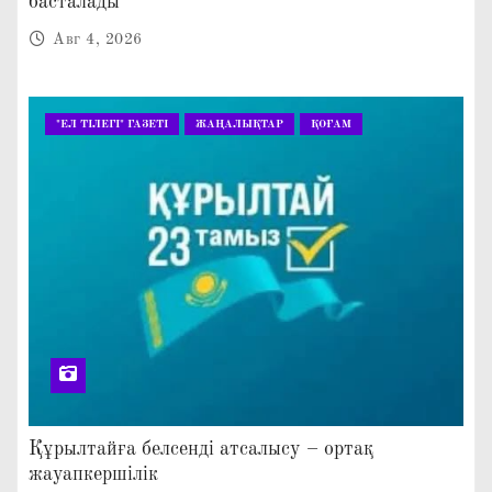
басталады
Авг 4, 2026
"ЕЛ ТІЛЕГІ" ГАЗЕТІ
ЖАҢАЛЫҚТАР
ҚОҒАМ
Құрылтайға белсенді атсалысу – ортақ
жауапкершілік