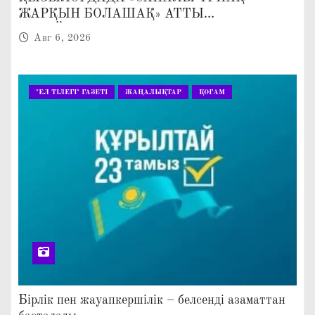
ЖАРҚЫН БОЛАШАҚ» АТТЫ
КЕҢЕЙТІЛГЕН МӘЖІЛІС ӨТТІ
Авг 6, 2026
"ЕЛ ТІЛЕГІ" ГАЗЕТІ
ЖАҢАЛЫҚТАР
ҚОҒАМ
Бірлік пен жауапкершілік – белсенді азаматтан