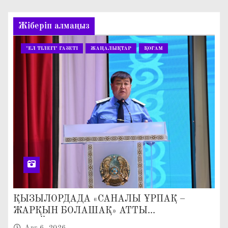
Жіберіп алмаңыз
"ЕЛ ТІЛЕГІ" ГАЗЕТІ
ЖАҢАЛЫҚТАР
ҚОҒАМ
ҚЫЗЫЛОРДАДА «САНАЛЫ ҰРПАҚ –
ЖАРҚЫН БОЛАШАҚ» АТТЫ
КЕҢЕЙТІЛГЕН МӘЖІЛІС ӨТТІ
Авг 6, 2026