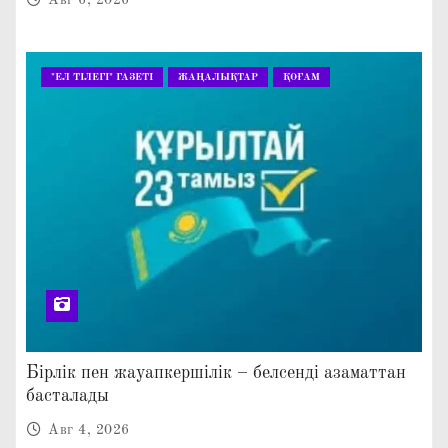
"ЕЛ ТІЛЕГІ" ГАЗЕТІ
ЖАҢАЛЫҚТАР
ҚОҒАМ
Бірлік пен жауапкершілік – белсенді азаматтан
басталады
Авг 4, 2026