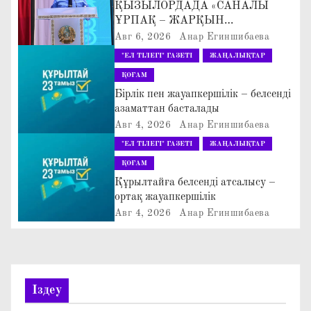
ҚЫЗЫЛОРДАДА «САНАЛЫ
а
ҰРПАҚ – ЖАРҚЫН
БОЛАШАҚ» АТТЫ
Авг 6, 2026
Анар Егиншибаева
ц
КЕҢЕЙТІЛГЕН МӘЖІЛІС ӨТТІ
"ЕЛ ТІЛЕГІ" ГАЗЕТІ
ЖАҢАЛЫҚТАР
и
ҚОҒАМ
Бірлік пен жауапкершілік – белсенді
я
азаматтан басталады
Авг 4, 2026
Анар Егиншибаева
п
"ЕЛ ТІЛЕГІ" ГАЗЕТІ
ЖАҢАЛЫҚТАР
о
ҚОҒАМ
Құрылтайға белсенді атсалысу –
з
ортақ жауапкершілік
Авг 4, 2026
Анар Егиншибаева
а
п
и
Іздеу