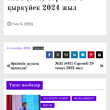
о
қыркүйек 2024 жыл
м
у
Сен 5, 2024
4-сентябрь-2024
Скачать
Әркімнің дауысы
№35 (891) Сәрсенбі 28
Н
маңызды!
тамыз 2024 жыл
а
Ұқсас жазбалар
в
и
"ЕЛ ТІЛЕГІ" ГАЗЕТІ
ЖАҢАЛЫҚТАР
г
ҚОҒАМ