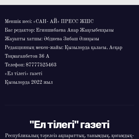
Меншік иесі: «САН- АЙ» ПРЕСС ЖШС
Бас редактор: Егиншибаева Анар Жақсыбекқызы
Жауапты хатшы: Әбдиева Зибаш Әлиқызы
Редакцияның мекен-жайы: Қызылорда қаласы, Асқар
Тоқмағанбетов 36 А
Телефон: 87777525463
«Ел тілегі» газеті
Қызылорда 2022 жыл
"Ел тілегі" газеті
Республикалық тәуелсіз ақпараттық, танымдық, қоғамдық-