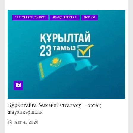
"ЕЛ ТІЛЕГІ" ГАЗЕТІ
ЖАҢАЛЫҚТАР
ҚОҒАМ
Құрылтайға белсенді атсалысу – ортақ
жауапкершілік
Авг 4, 2026