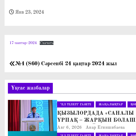
о
м
Янв 23, 2024
у
17-кантар-2024
Скачать
№4 (860) Сәрсенбі 24 қаңтар 2024 жыл
Н
а
Ұқсас жазбалар
в
и
"ЕЛ ТІЛЕГІ" ГАЗЕТІ
ЖАҢАЛЫҚТАР
ҚО
ҚЫЗЫЛОРДАДА «САНАЛЫ
г
ҰРПАҚ – ЖАРҚЫН БОЛАШ
АТТЫ КЕҢЕЙТІЛГЕН МӘЖІ
а
Авг 6, 2026
Анар Егиншибаева
ӨТТІ
"ЕЛ ТІЛЕГІ" ГАЗЕТІ
ЖАҢАЛЫҚТАР
ҚО