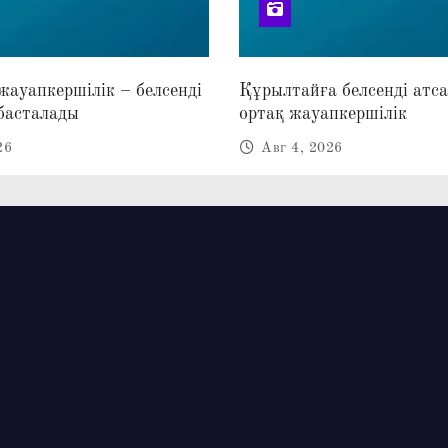
 жауапкершілік – белсенді
Құрылтайға белсенді атс
басталады
ортақ жауапкершілік
26
Авг 4, 2026