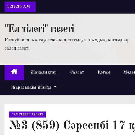
П
5:37:37 AM
е
р
"Ел тілегі" газеті
е
й
Республикалық тәуелсіз ақпараттық, танымдық, қоғамдық-
т
саяси газеті
и
к
с
Жаңалықтар
Саясат
Қоғам
Мәде
о
Жарасымды Жанұя
д
е
р
ж
"ЕЛ ТІЛЕГІ" ГАЗЕТІ
и
№3 (859) Сәрсенбі 17 
м