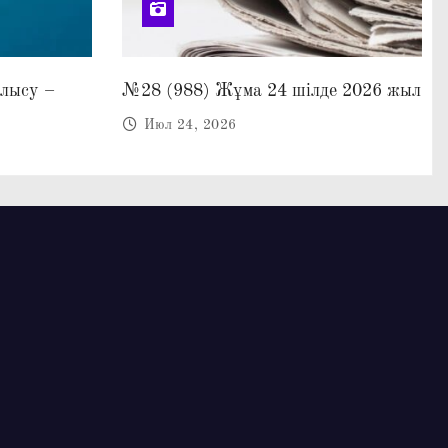
алысу –
№28 (988) Жұма 24 шілде 2026 жыл
Июл 24, 2026