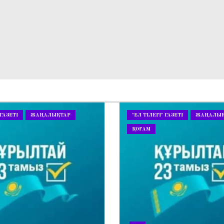
 ГАЗЕТІ
ЖАҢАЛЫҚТАР
"ЕЛ ТІЛЕГІ" ГАЗЕТІ
ЖАҢАЛЫҚ
ҚОҒАМ