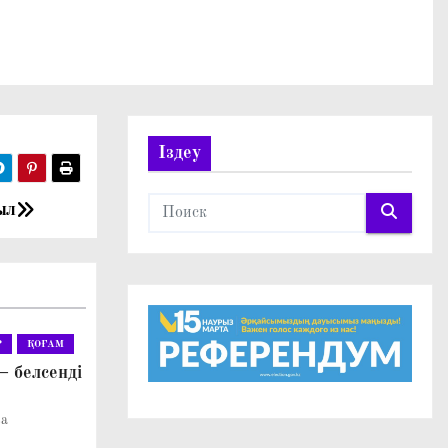
Іздеу
ыл
Р
ҚОҒАМ
– белсенді
ва