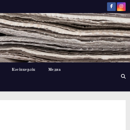
Кәсіпкерлік
Медиа