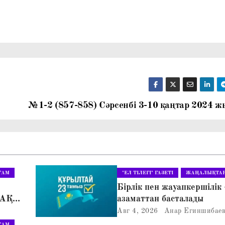
№1-2 (857-858) Сәрсенбі 3-10 қаңтар 2024 ж
ҒАМ
"ЕЛ ТІЛЕГІ" ГАЗЕТІ
ЖАҢАЛЫҚТА
Бірлік пен жауапкершілік 
АҚ»
азаматтан басталады
ЛІС
Авг 4, 2026
Анар Егиншибае
ҒАМ