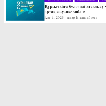
ц
Құрылтайға белсенді атсалысу 
ортақ жауапкершілік
и
Авг 4, 2026
Анар Егиншибаева
я
п
о
з
а
п
и
с
я