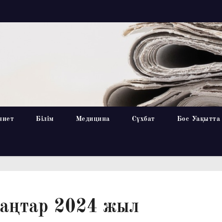
ниет
Білім
Медицина
Сұхбат
Бос Уақытта
қаңтар 2024 жыл