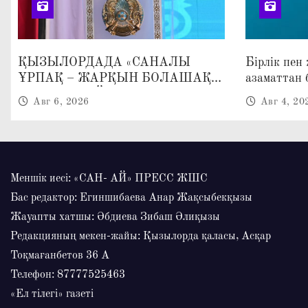
ҚЫЗЫЛОРДАДА «САНАЛЫ
Бірлік пен
ҰРПАҚ – ЖАРҚЫН БОЛАШАҚ»
азаматтан 
АТТЫ КЕҢЕЙТІЛГЕН МӘЖІЛІС
Авг 6, 2026
Авг 4, 20
ӨТТІ
Меншік иесі: «САН- АЙ» ПРЕСС ЖШС
Бас редактор: Егиншибаева Анар Жақсыбекқызы
Жауапты хатшы: Әбдиева Зибаш Әлиқызы
Редакцияның мекен-жайы: Қызылорда қаласы, Асқар
Тоқмағанбетов 36 А
Телефон: 87777525463
«Ел тілегі» газеті