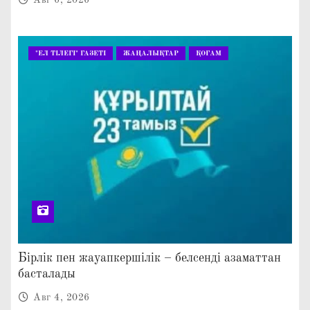
"ЕЛ ТІЛЕГІ" ГАЗЕТІ
ЖАҢАЛЫҚТАР
ҚОҒАМ
Бірлік пен жауапкершілік – белсенді азаматтан
басталады
Авг 4, 2026