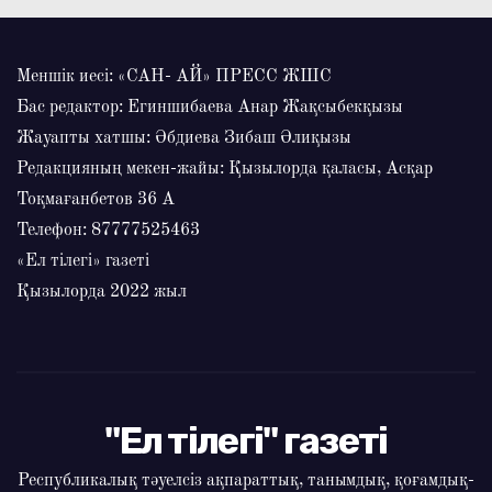
Меншік иесі: «САН- АЙ» ПРЕСС ЖШС
Бас редактор: Егиншибаева Анар Жақсыбекқызы
Жауапты хатшы: Әбдиева Зибаш Әлиқызы
Редакцияның мекен-жайы: Қызылорда қаласы, Асқар
Тоқмағанбетов 36 А
Телефон: 87777525463
«Ел тілегі» газеті
Қызылорда 2022 жыл
"Ел тілегі" газеті
Республикалық тәуелсіз ақпараттық, танымдық, қоғамдық-