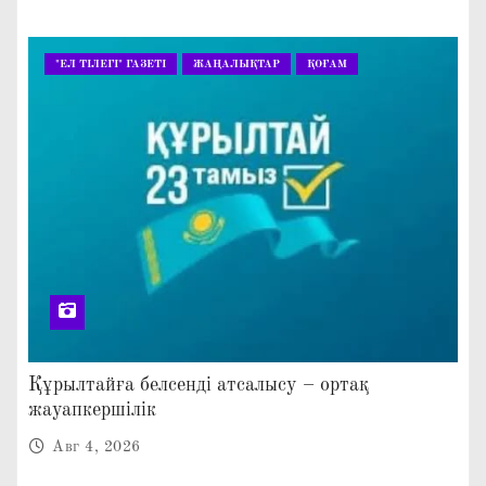
"ЕЛ ТІЛЕГІ" ГАЗЕТІ
ЖАҢАЛЫҚТАР
ҚОҒАМ
Құрылтайға белсенді атсалысу – ортақ
жауапкершілік
Авг 4, 2026