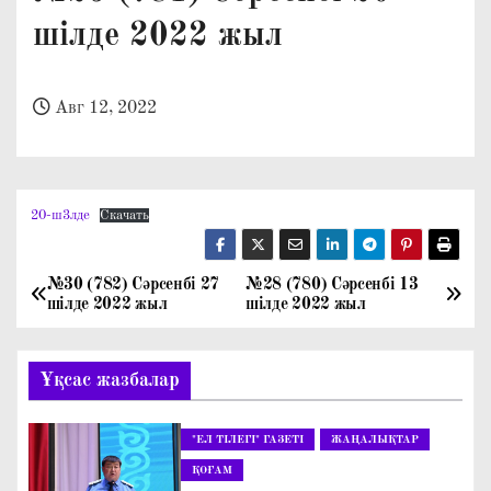
о
шілде 2022 жыл
м
у
Авг 12, 2022
20-ш3лде
Скачать
№30 (782) Сәрсенбі 27
№28 (780) Сәрсенбі 13
Н
шілде 2022 жыл
шілде 2022 жыл
а
Ұқсас жазбалар
в
и
"ЕЛ ТІЛЕГІ" ГАЗЕТІ
ЖАҢАЛЫҚТАР
г
ҚОҒАМ