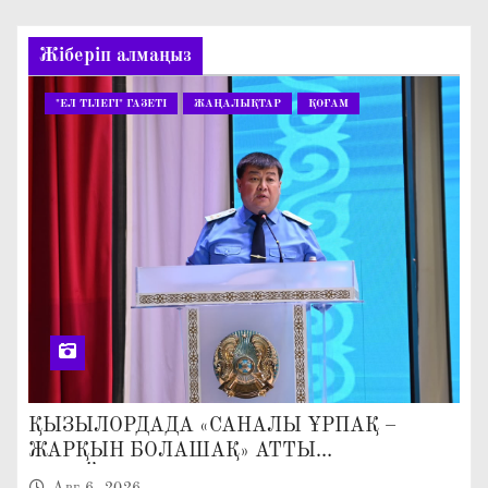
Жіберіп алмаңыз
"ЕЛ ТІЛЕГІ" ГАЗЕТІ
ЖАҢАЛЫҚТАР
ҚОҒАМ
ҚЫЗЫЛОРДАДА «САНАЛЫ ҰРПАҚ –
ЖАРҚЫН БОЛАШАҚ» АТТЫ
КЕҢЕЙТІЛГЕН МӘЖІЛІС ӨТТІ
Авг 6, 2026