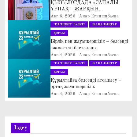
ҚЫЗЫЛОРДАДА «САНАЛЫ
а
ҰРПАҚ – ЖАРҚЫН
БОЛАШАҚ» АТТЫ
Авг 6, 2026
Анар Егиншибаева
ц
КЕҢЕЙТІЛГЕН МӘЖІЛІС ӨТТІ
"ЕЛ ТІЛЕГІ" ГАЗЕТІ
ЖАҢАЛЫҚТАР
и
ҚОҒАМ
Бірлік пен жауапкершілік – белсенді
я
азаматтан басталады
Авг 4, 2026
Анар Егиншибаева
п
"ЕЛ ТІЛЕГІ" ГАЗЕТІ
ЖАҢАЛЫҚТАР
о
ҚОҒАМ
Құрылтайға белсенді атсалысу –
з
ортақ жауапкершілік
Авг 4, 2026
Анар Егиншибаева
а
п
и
Іздеу