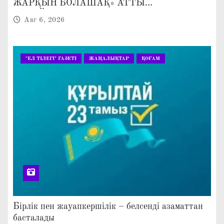
ЖАРҚЫН БОЛАШАҚ» АТТЫ
КЕҢЕЙТІЛГЕН МӘЖІЛІС ӨТТІ
Авг 6, 2026
"ЕЛ ТІЛЕГІ" ГАЗЕТІ
ЖАҢАЛЫҚТАР
ҚОҒАМ
Бірлік пен жауапкершілік – белсенді азаматтан
басталады