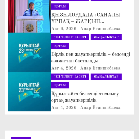
г
ҚОҒАМ
ҚЫЗЫЛОРДАДА «САНАЛЫ
а
ҰРПАҚ – ЖАРҚЫН
БОЛАШАҚ» АТТЫ
Авг 6, 2026
Анар Егиншибаева
ц
КЕҢЕЙТІЛГЕН МӘЖІЛІС ӨТТІ
"ЕЛ ТІЛЕГІ" ГАЗЕТІ
ЖАҢАЛЫҚТАР
и
ҚОҒАМ
Бірлік пен жауапкершілік – белсенді
я
азаматтан басталады
Авг 4, 2026
Анар Егиншибаева
п
"ЕЛ ТІЛЕГІ" ГАЗЕТІ
ЖАҢАЛЫҚТАР
о
ҚОҒАМ
Құрылтайға белсенді атсалысу –
з
ортақ жауапкершілік
Авг 4, 2026
Анар Егиншибаева
а
п