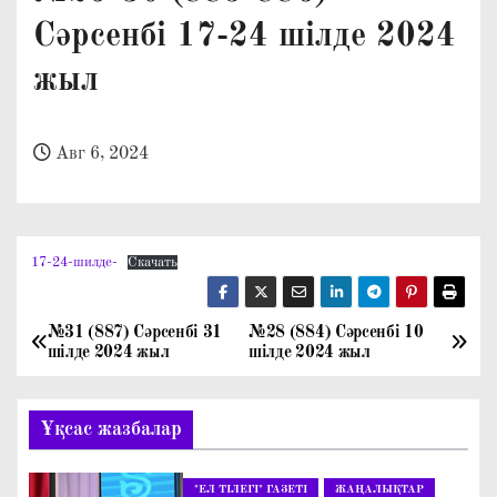
о
Сәрсенбі 17-24 шілде 2024
м
жыл
у
Авг 6, 2024
17-24-шилде-
Скачать
№31 (887) Сәрсенбі 31
№28 (884) Сәрсенбі 10
Н
шілде 2024 жыл
шілде 2024 жыл
а
Ұқсас жазбалар
в
и
"ЕЛ ТІЛЕГІ" ГАЗЕТІ
ЖАҢАЛЫҚТАР