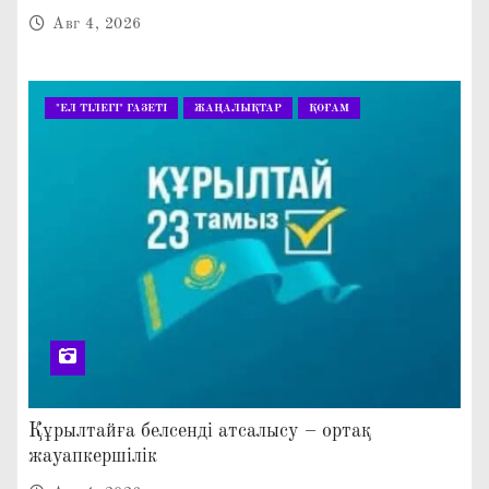
Авг 4, 2026
"ЕЛ ТІЛЕГІ" ГАЗЕТІ
ЖАҢАЛЫҚТАР
ҚОҒАМ
Құрылтайға белсенді атсалысу – ортақ
жауапкершілік