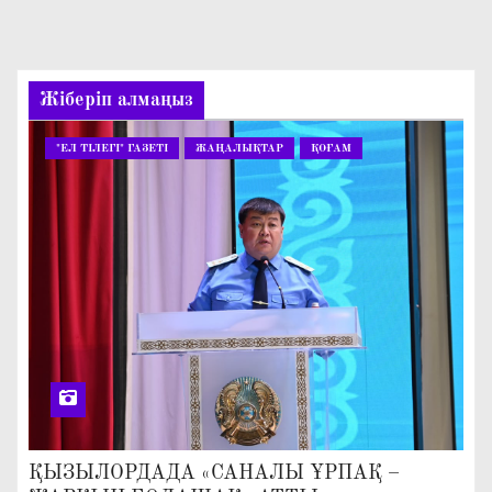
Жіберіп алмаңыз
"ЕЛ ТІЛЕГІ" ГАЗЕТІ
ЖАҢАЛЫҚТАР
ҚОҒАМ
ҚЫЗЫЛОРДАДА «САНАЛЫ ҰРПАҚ –