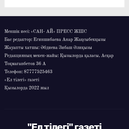
Меншік иесі: «САН- АЙ» ПРЕСС ЖШС
Бас редактор: Егиншибаева Анар Жақсыбекқызы
Жауапты хатшы: Әбдиева Зибаш Әлиқызы
Редакцияның мекен-жайы: Қызылорда қаласы, Асқар
Тоқмағанбетов 36 А
Телефон: 87777525463
«Ел тілегі» газеті
Қызылорда 2022 жыл
"Ел тілегі" газеті