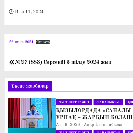
о
м
Июл 11, 2024
у
26-июнь-2024
Скачать
№27 (883) Сәрсенбі 3 шілде 2024 жыл
Н
а
Ұқсас жазбалар
в
и
"ЕЛ ТІЛЕГІ" ГАЗЕТІ
ЖАҢАЛЫҚТАР
ҚО
ҚЫЗЫЛОРДАДА «САНАЛЫ
г
ҰРПАҚ – ЖАРҚЫН БОЛАШ
АТТЫ КЕҢЕЙТІЛГЕН МӘЖІ
а
Авг 6, 2026
Анар Егиншибаева
ӨТТІ
"ЕЛ ТІЛЕГІ" ГАЗЕТІ
ЖАҢАЛЫҚТАР
ҚО