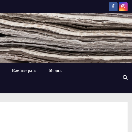
Кәсіпкерлік
Медиа