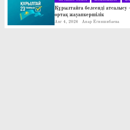
ц
Құрылтайға белсенді атсалысу 
ортақ жауапкершілік
и
Авг 4, 2026
Анар Егиншибаева
я
п
о
з
а
п
и
с
я