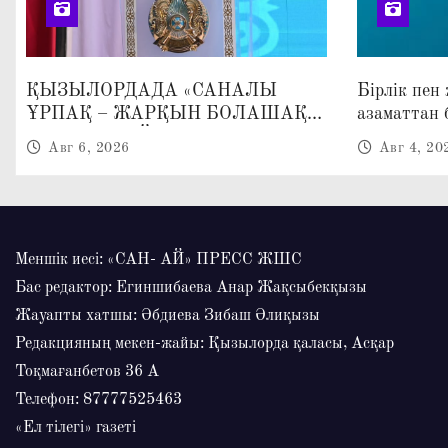
ҚЫЗЫЛОРДАДА «САНАЛЫ
Бірлік пен
ҰРПАҚ – ЖАРҚЫН БОЛАШАҚ»
азаматтан 
АТТЫ КЕҢЕЙТІЛГЕН МӘЖІЛІС
Авг 6, 2026
Авг 4, 20
ӨТТІ
Меншік иесі: «САН- АЙ» ПРЕСС ЖШС
Бас редактор: Егиншибаева Анар Жақсыбекқызы
Жауапты хатшы: Әбдиева Зибаш Әлиқызы
Редакцияның мекен-жайы: Қызылорда қаласы, Асқар
Тоқмағанбетов 36 А
Телефон: 87777525463
«Ел тілегі» газеті