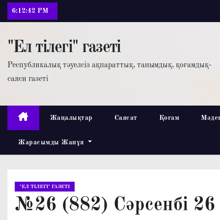
П
6:12:43 PM
е
р
"Ел тілегі" газеті
е
й
Республикалық тәуелсіз ақпараттық, танымдық, қоғамдық-
т
саяси газеті
и
к
с
Жаңалықтар
Саясат
Қоғам
Мәде
о
Жарасымды Жанұя
д
е
р
ж
"ЕЛ ТІЛЕГІ" ГАЗЕТІ
и
№26 (882) Сәрсенбі 26
м