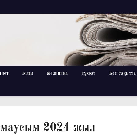
ниет
Білім
Медицина
Сұхбат
Бос Уақытта
 маусым 2024 жыл