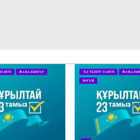
 ГАЗЕТІ
ЖАҢАЛЫҚТАР
"ЕЛ ТІЛЕГІ" ГАЗЕТІ
ЖАҢАЛЫҚ
ҚОҒАМ