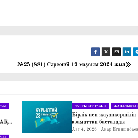
№25 (881) Сәрсенбі 19 маусым 2024 жыл
ҒАМ
"ЕЛ ТІЛЕГІ" ГАЗЕТІ
ЖАҢАЛЫҚТА
Бірлік пен жауапкершілік 
АҚ»
азаматтан басталады
ЛІС
Авг 4, 2026
Анар Егиншибае
ҒАМ