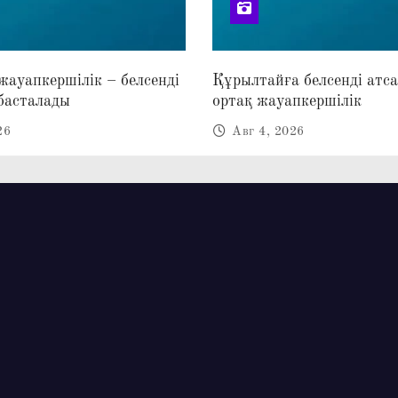
 жауапкершілік – белсенді
Құрылтайға белсенді атс
басталады
ортақ жауапкершілік
26
Авг 4, 2026