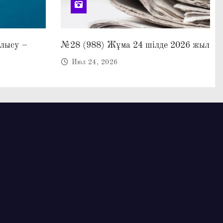
алысу –
№28 (988) Жұма 24 шілде 2026 жыл
Июл 24, 2026