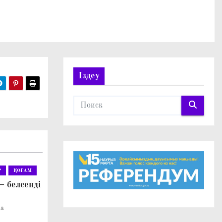
Іздеу
Р
ҚОҒАМ
– белсенді
ва