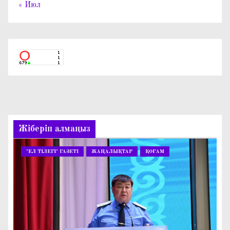
« Июл
Жіберіп алмаңыз
"ЕЛ ТІЛЕГІ" ГАЗЕТІ
ЖАҢАЛЫҚТАР
ҚОҒАМ