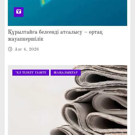
Құрылтайға белсенді атсалысу – ортақ
жауапкершілік
Авг 4, 2026
"ЕЛ ТІЛЕГІ" ГАЗЕТІ
ЖАҢАЛЫҚТАР