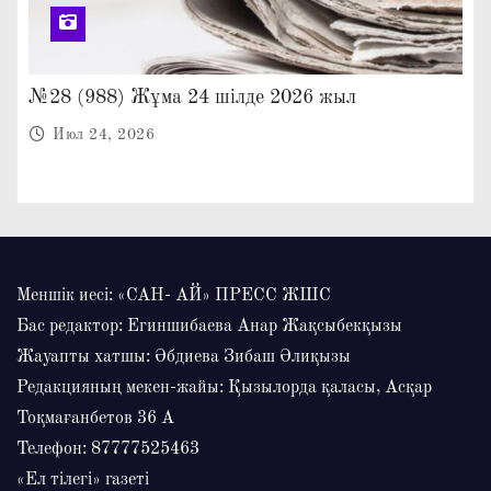
№28 (988) Жұма 24 шілде 2026 жыл
Июл 24, 2026
Меншік иесі: «САН- АЙ» ПРЕСС ЖШС
Бас редактор: Егиншибаева Анар Жақсыбекқызы
Жауапты хатшы: Әбдиева Зибаш Әлиқызы
Редакцияның мекен-жайы: Қызылорда қаласы, Асқар
Тоқмағанбетов 36 А
Телефон: 87777525463
«Ел тілегі» газеті