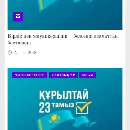
Бірлік пен жауапкершілік – белсенді азаматтан
басталады
Авг 4, 2026
"ЕЛ ТІЛЕГІ" ГАЗЕТІ
ЖАҢАЛЫҚТАР
ҚОҒАМ