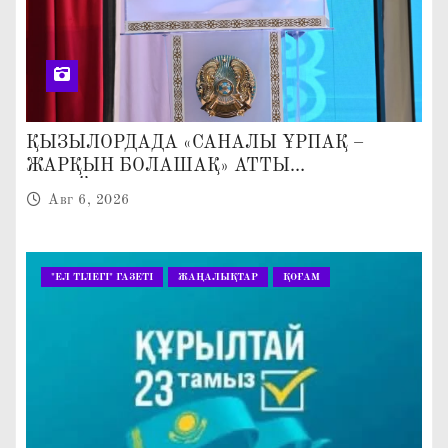
ҚЫЗЫЛОРДАДА «САНАЛЫ ҰРПАҚ –
ЖАРҚЫН БОЛАШАҚ» АТТЫ
КЕҢЕЙТІЛГЕН МӘЖІЛІС ӨТТІ
Авг 6, 2026
"ЕЛ ТІЛЕГІ" ГАЗЕТІ
ЖАҢАЛЫҚТАР
ҚОҒАМ