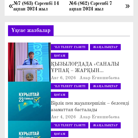
№7 (863) Сәрсенбі 14
№6 (862) Сәрсенбі 7
Н
ақпан 2024 жыл
ақпан 2024 жыл
а
Ұқсас жазбалар
в
и
"ЕЛ ТІЛЕГІ" ГАЗЕТІ
ЖАҢАЛЫҚТАР
г
ҚОҒАМ
ҚЫЗЫЛОРДАДА «САНАЛЫ
а
ҰРПАҚ – ЖАРҚЫН
БОЛАШАҚ» АТТЫ
Авг 6, 2026
Анар Егиншибаева
ц
КЕҢЕЙТІЛГЕН МӘЖІЛІС ӨТТІ
"ЕЛ ТІЛЕГІ" ГАЗЕТІ
ЖАҢАЛЫҚТАР
и
ҚОҒАМ
Бірлік пен жауапкершілік – белсенді
я
азаматтан басталады
Авг 4, 2026
Анар Егиншибаева
п
"ЕЛ ТІЛЕГІ" ГАЗЕТІ
ЖАҢАЛЫҚТАР
о
ҚОҒАМ