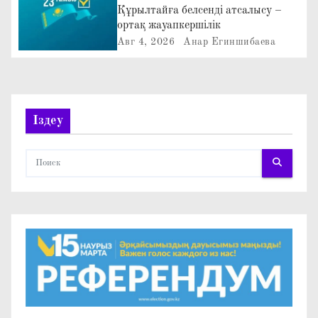
Құрылтайға белсенді атсалысу –
з
ортақ жауапкершілік
Авг 4, 2026
Анар Егиншибаева
а
п
и
Іздеу
с
я
м