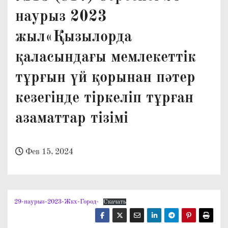
о
наурыз 2023
м
жыл«Қызылорда
у
қаласындағы мемлекеттік
тұрғын үй қорынан пәтер
кезегінде тіркеліп тұрған
азаматтар тізімі
Фев 15, 2024
29-наурыз-2023-Жкх-Город-
Скачать