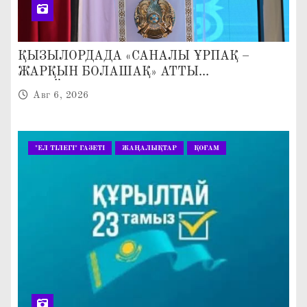
ҚЫЗЫЛОРДАДА «САНАЛЫ ҰРПАҚ –
ЖАРҚЫН БОЛАШАҚ» АТТЫ
КЕҢЕЙТІЛГЕН МӘЖІЛІС ӨТТІ
Авг 6, 2026
"ЕЛ ТІЛЕГІ" ГАЗЕТІ
ЖАҢАЛЫҚТАР
ҚОҒАМ