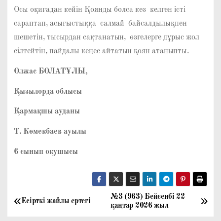
Осы оқиғадан кейін Қоянды болса кез келген істі
сараптап, асығыстыққа салмай байсалдылықпен
шешетін, тысырдан сақтанатын, өзгелерге дұрыс жол
сілтейтін, пайдалы кеңес айтатын қоян атаныпты.
Олжас БОЛАТҰЛЫ,
Қызылорда облысы
Қармақшы ауданы
Т. Көмекбаев ауылы
6 сынып оқушысы
№3 (963) Бейсенбі 22
Н
Есірткі жайлы ертегі
қаңтар 2026 жыл