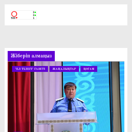
Жіберіп алмаңыз
"ЕЛ ТІЛЕГІ" ГАЗЕТІ
ЖАҢАЛЫҚТАР
ҚОҒАМ