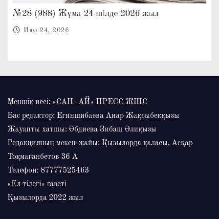
№28 (988) Жұма 24 шілде 2026 жыл
Июл 24, 2026
Меншік иесі: «САН- АЙ» ПРЕСС ЖШС
Бас редактор: Егиншибаева Анар Жақсыбекқызы
Жауапты хатшы: Әбдиева Зибаш Әлиқызы
Редакцияның мекен-жайы: Қызылорда қаласы, Асқар
Тоқмағанбетов 36 А
Телефон: 87777525463
«Ел тілегі» газеті
Қызылорда 2022 жыл