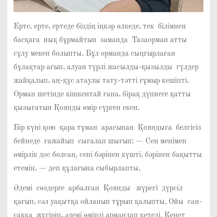
Ерте, ерте, ертеде біздің іңкәр өлкеде, тек білімнен
басқаға иық бұрмайтын заманда Тазаорман атты
сұлу мекен болыпты. Бұл орманда сыңғырлаған
бұлақтар ағып, алуан түрлі жасылды-қызылды гүлдер
жайқалып, аң-құс атаулы тату-тәтті ғұмыр кешіпті.
Орман шетінде кішкентай ғана, бірақ дүниеге қатты
қызығатын Қоянды өмір сүрген екен.
Бір күні қою қара тұман арасынан Қояндыға белгісіз
бейнеде ғажайып сығалап шығып: — Сен менімен
өмірлік дос болсаң, сені бәрінен күшті, бәрінен бақытты
етемін, — деп құлағына сыбырлапты.
Әдемі сөздерге арбалған Қоянды жүрегі дүрсіл
қағып, сәл уақытқа ойланып тұрып қалыпты. Ойы сан-
саққа жүгіріп, әдемі өмірді армандап кетеді. Кенет