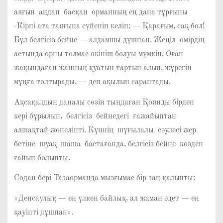
аяғын аңдап басқан орманның ең дана тұрғыны
-Кірпі ата таяғына сүйеніп келіп: — Қарағым, сақ бол!
Бұл белгісіз бейне — алдамшы дұшпан. Жеңіл өмірдің
астында орны толмас өкініш болуы мүмкін. Оған
жақындаған жанның қуатын тартып алып, жүрегін
мұңға толтырады, — деп ақылын сараптады.
Ақсақалдың даналы сөзін тыңдаған Қоянды бірден
кері бұрылып, белгісіз бейнедегі ғажайыптан
алшақтай жөнеліпті. Күннің шұғылалы сәулесі жер
бетіне шуақ шаша бастағанда, белгісіз бейне көзден
ғайып болыпты.
Содан бері Тазаорманда мызғымас бір заң қалыпты:
«Денсаулық — ең үлкен байлық, ал жаман әдет — ең
қауіпті дұшпан».