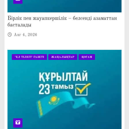
Бірлік пен жауапкершілік – белсенді азаматтан
басталады
Авг 4, 2026
"ЕЛ ТІЛЕГІ" ГАЗЕТІ
ЖАҢАЛЫҚТАР
ҚОҒАМ