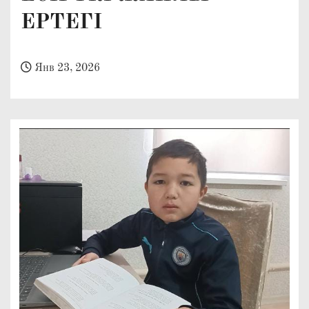
о
ЕРТЕГІ
м
у
Янв 23, 2026