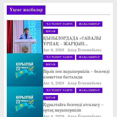
а
Ұқсас жазбалар
в
и
"ЕЛ ТІЛЕГІ" ГАЗЕТІ
ЖАҢАЛЫҚТАР
г
ҚОҒАМ
ҚЫЗЫЛОРДАДА «САНАЛЫ
а
ҰРПАҚ – ЖАРҚЫН
БОЛАШАҚ» АТТЫ
Авг 6, 2026
Анар Егиншибаева
ц
КЕҢЕЙТІЛГЕН МӘЖІЛІС ӨТТІ
"ЕЛ ТІЛЕГІ" ГАЗЕТІ
ЖАҢАЛЫҚТАР
и
ҚОҒАМ
Бірлік пен жауапкершілік – белсенді
я
азаматтан басталады
Авг 4, 2026
Анар Егиншибаева
п
"ЕЛ ТІЛЕГІ" ГАЗЕТІ
ЖАҢАЛЫҚТАР
о
ҚОҒАМ
Құрылтайға белсенді атсалысу –
з
ортақ жауапкершілік
Авг 4, 2026
Анар Егиншибаева