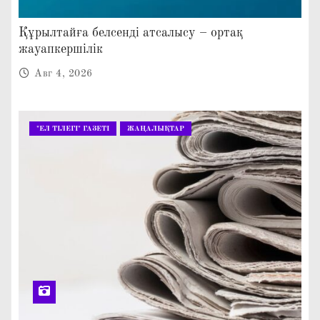
Құрылтайға белсенді атсалысу – ортақ
жауапкершілік
Авг 4, 2026
"ЕЛ ТІЛЕГІ" ГАЗЕТІ
ЖАҢАЛЫҚТАР